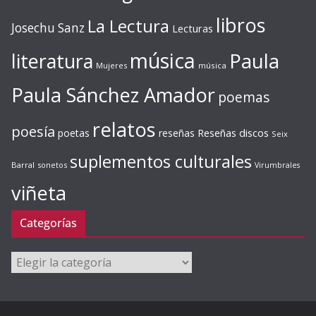
libros
La Lectura
Josechu Sanz
Lecturas
música
literatura
Paula
Mujeres
música
Paula Sánchez Amador
poemas
relatos
poesía
Reseñas discos
poetas
reseñas
Seix
suplementos culturales
Barral
sonetos
Virumbrales
viñeta
Categorías
Categorías