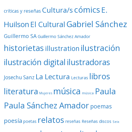
cómics
E.
Cultura/s
críticas y reseñas
Gabriel Sánchez
Huilson
El Cultural
Guillermo SA
Guillermo Sánchez Amador
ilustración
historietas
illustration
ilustración digital
ilustradoras
libros
La Lectura
Josechu Sanz
Lecturas
música
literatura
Paula
Mujeres
música
Paula Sánchez Amador
poemas
relatos
poesía
Reseñas discos
poetas
reseñas
Seix