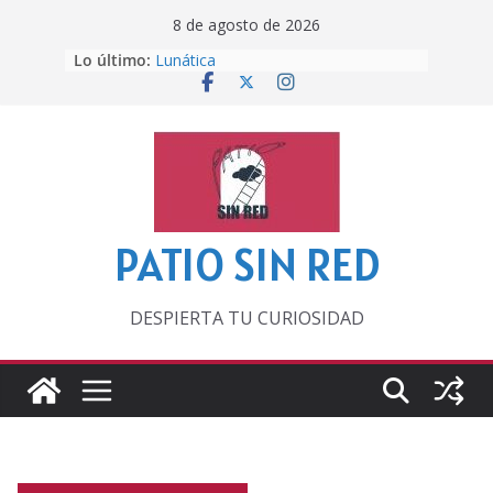
Saltar
8 de agosto de 2026
al
Lo último:
Lunática
contenido
Pero, hasta entonces…
Por los viejos tiempos
‘La broma infinita’ de recomendar
lecturas veraniegas
Otra del Mundial
PATIO SIN RED
DESPIERTA TU CURIOSIDAD