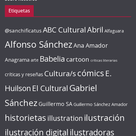
Etiquetas
ABC Cultural
Abril
@sanchificatus
Alfaguara
Alfonso Sánchez
Ana Amador
Babelia
cartoon
Anagrama
arte
críticas literarias
cómics
E.
Cultura/s
críticas y reseñas
Gabriel
Huilson
El Cultural
Sánchez
Guillermo SA
Guillermo Sánchez Amador
ilustración
historietas
illustration
ilustración digital
ilustradoras