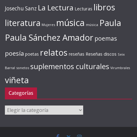
libros
La Lectura
Josechu Sanz
Lecturas
música
literatura
Paula
Mujeres
música
Paula Sánchez Amador
poemas
relatos
poesía
Reseñas discos
poetas
reseñas
Seix
suplementos culturales
Barral
sonetos
Virumbrales
viñeta
Categorías
Categorías