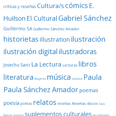
cómics
E.
Cultura/s
críticas y reseñas
Gabriel Sánchez
Huilson
El Cultural
Guillermo SA
Guillermo Sánchez Amador
ilustración
historietas
illustration
ilustración digital
ilustradoras
libros
La Lectura
Josechu Sanz
Lecturas
música
literatura
Paula
Mujeres
música
Paula Sánchez Amador
poemas
relatos
poesía
Reseñas discos
poetas
reseñas
Seix
suplementos culturales
Barral
sonetos
Virumbrales