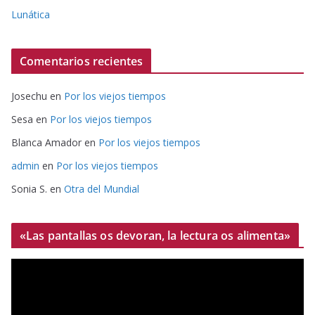
Lunática
Comentarios recientes
Josechu
en
Por los viejos tiempos
Sesa
en
Por los viejos tiempos
Blanca Amador
en
Por los viejos tiempos
admin
en
Por los viejos tiempos
Sonia S.
en
Otra del Mundial
«Las pantallas os devoran, la lectura os alimenta»
R
e
p