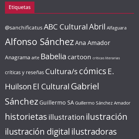
Etiquetas
ABC Cultural
Abril
@sanchificatus
Alfaguara
Alfonso Sánchez
Ana Amador
Babelia
cartoon
Anagrama
arte
críticas literarias
cómics
E.
Cultura/s
críticas y reseñas
Gabriel
Huilson
El Cultural
Sánchez
Guillermo SA
Guillermo Sánchez Amador
ilustración
historietas
illustration
ilustración digital
ilustradoras