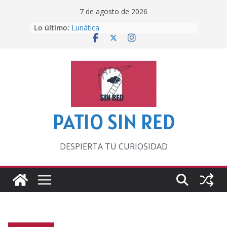
Saltar
7 de agosto de 2026
al
Lo último:
Lunática
contenido
Pero, hasta entonces…
Por los viejos tiempos
‘La broma infinita’ de recomendar
lecturas veraniegas
Otra del Mundial
PATIO SIN RED
DESPIERTA TU CURIOSIDAD