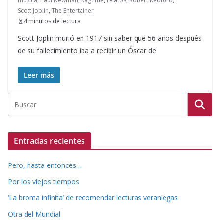
música
,
Paul Newman
,
Ragtime
,
relatos
,
Robert Redford
,
Scott Joplin
,
The Entertainer
4 minutos de lectura
Scott Joplin murió en 1917 sin saber que 56 años después
de su fallecimiento iba a recibir un Óscar de
Leer más
Entradas recientes
Pero, hasta entonces…
Por los viejos tiempos
‘La broma infinita’ de recomendar lecturas veraniegas
Otra del Mundial