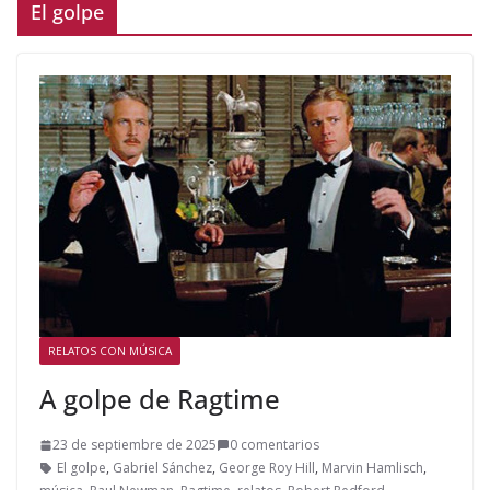
El golpe
RELATOS CON MÚSICA
A golpe de Ragtime
23 de septiembre de 2025
0 comentarios
El golpe
,
Gabriel Sánchez
,
George Roy Hill
,
Marvin Hamlisch
,