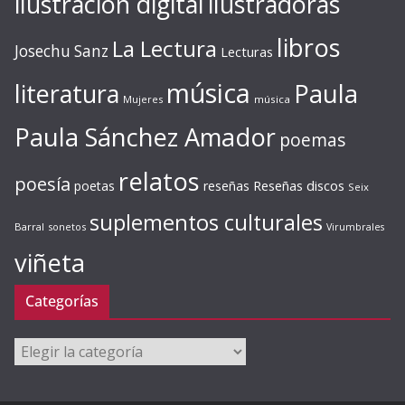
ilustración digital
ilustradoras
libros
La Lectura
Josechu Sanz
Lecturas
música
literatura
Paula
Mujeres
música
Paula Sánchez Amador
poemas
relatos
poesía
Reseñas discos
poetas
reseñas
Seix
suplementos culturales
Barral
sonetos
Virumbrales
viñeta
Categorías
Categorías