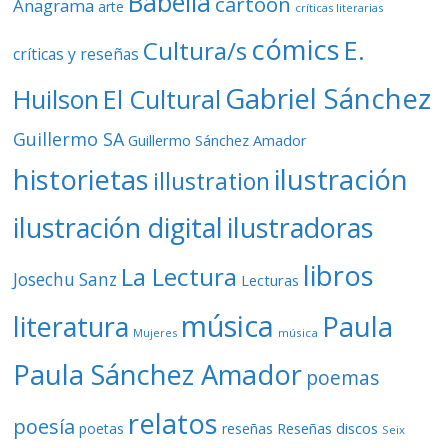
Babelia
cartoon
Anagrama
arte
críticas literarias
cómics
E.
Cultura/s
críticas y reseñas
Gabriel Sánchez
Huilson
El Cultural
Guillermo SA
Guillermo Sánchez Amador
ilustración
historietas
illustration
ilustración digital
ilustradoras
libros
La Lectura
Josechu Sanz
Lecturas
música
literatura
Paula
Mujeres
música
Paula Sánchez Amador
poemas
relatos
poesía
Reseñas discos
poetas
reseñas
Seix