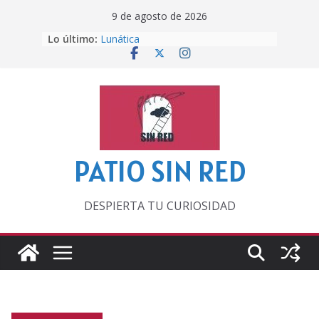
Saltar
9 de agosto de 2026
al
Lo último:
Lunática
contenido
Pero, hasta entonces…
Por los viejos tiempos
‘La broma infinita’ de recomendar
lecturas veraniegas
Otra del Mundial
PATIO SIN RED
DESPIERTA TU CURIOSIDAD