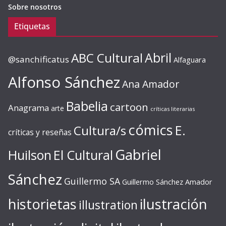
Sobre nosotros
Etiquetas
ABC Cultural
Abril
@sanchificatus
Alfaguara
Alfonso Sánchez
Ana Amador
Babelia
cartoon
Anagrama
arte
críticas literarias
cómics
E.
Cultura/s
críticas y reseñas
Gabriel
Huilson
El Cultural
Sánchez
Guillermo SA
Guillermo Sánchez Amador
ilustración
historietas
illustration