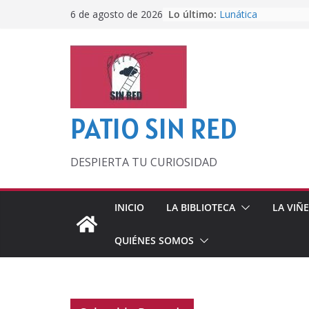
Saltar
Lo último:
Lunática
6 de agosto de 2026
al
Pero, hasta entonc
Por los viejos tiem
contenido
‘La broma infinita’
lecturas veraniegas
Otra del Mundial
PATIO SIN RED
DESPIERTA TU CURIOSIDAD
INICIO
LA BIBLIOTECA
LA VIÑ
QUIÉNES SOMOS