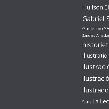
Huilson
E
Gabriel 
Guillermo S
Sánchez Amado
historie
illustratio
ilustraci
ilustraci
ilustrado
La Le
Sanz