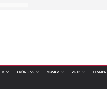
es…
pos
 de recomendar
ETA
CRÓNICAS
MÚSICA
ARTE
FLAMEN