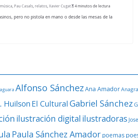
música
,
Pau Casals
,
relatos
,
Xavier Cugat
4 minutos de lectura
asinos, pero no pistola en mano o desde las mesas de la
Alfonso Sánchez
Ana Amador
Anagr
faguara
Gabriel Sánchez
. Huilson
El Cultural
G
ación
ilustración digital
ilustradoras
Jos
ula
Paula Sánchez Amador
poe
poemas