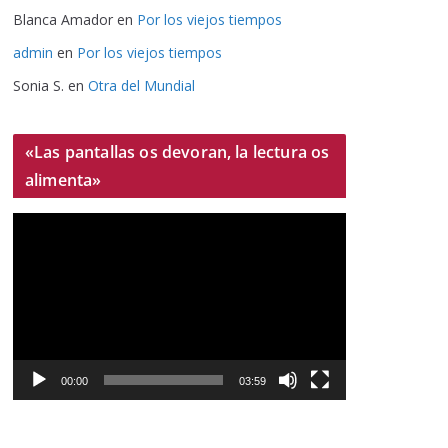
Blanca Amador
en
Por los viejos tiempos
admin
en
Por los viejos tiempos
Sonia S.
en
Otra del Mundial
«Las pantallas os devoran, la lectura os
alimenta»
R
e
p
r
o
d
u
00:00
03:59
c
t