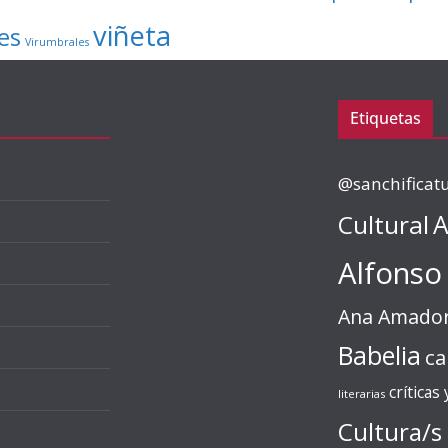
viñeta
es
Virumbrales
Etiquetas
@sanchificat
Cultural
A
Alfonso
Ana Amado
Babelia
ca
críticas
literarias
Cultura/s