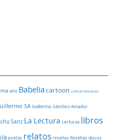
Babelia
cartoon
ama
arte
críticas literarias
uillermo SA
Guillermo Sánchez Amador
libros
La Lectura
echu Sanz
Lecturas
relatos
sía
Reseñas discos
poetas
reseñas