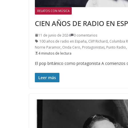
RELATOS CON MÚSICA
CIEN AÑOS DE RADIO EN ESPA
11 de junio de 2024
0 comentarios
100 años de radio en España
,
Cliff Richard
,
Columbia 
Norrie Paramor
,
Onda Cero
,
Protagonistas
,
Punto Radio
,
4 minutos de lectura
El pop británico como protagonista A comienzos d
Leer más