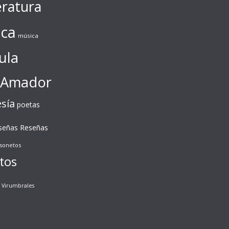
eratura
ca
música
ula
 Amador
sía
poetas
Reseñas
señas
sonetos
tos
Virumbrales