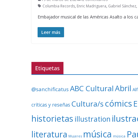
Columbia Records
,
Enric Madriguera
,
Gabriel Sánchez
,
Embajador musical de las Américas Asalto a los c
Leer más
Etiquetas
ABC Cultural
Abril
@sanchificatus
Al
cómics
E
Cultura/s
críticas y reseñas
ilustr
historietas
illustration
música
literatura
Pa
Mujeres
música