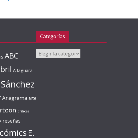
Categorías
Categorías
ABC
us
bril
Alfaguara
 Sánchez
r
Anagrama
arte
rtoon
críticas
 y reseñas
cómics
E.