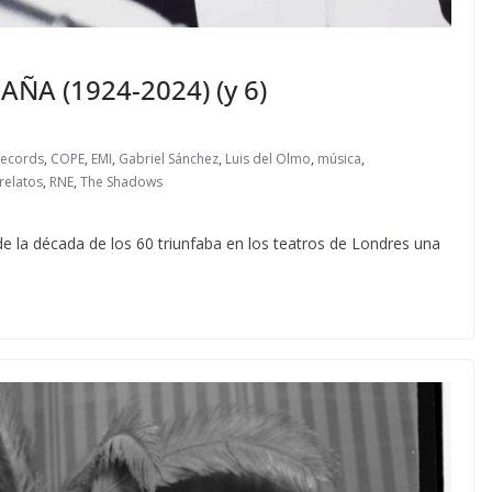
ÑA (1924-2024) (y 6)
Records
,
COPE
,
EMI
,
Gabriel Sánchez
,
Luis del Olmo
,
música
,
relatos
,
RNE
,
The Shadows
e la década de los 60 triunfaba en los teatros de Londres una