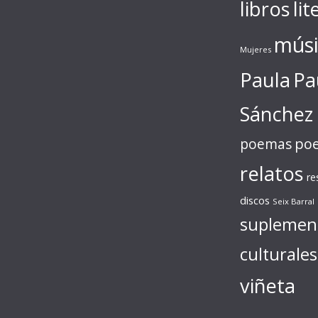
libros
lit
músi
Mujeres
Paula
Pa
Sánchez
poe
poemas
relatos
re
discos
Seix Barral
suplemen
culturales
viñeta