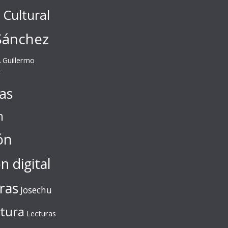
l Cultural
Sánchez
A
Guillermo
r
tas
n
ón
ón digital
ras
Josechu
ctura
Lecturas