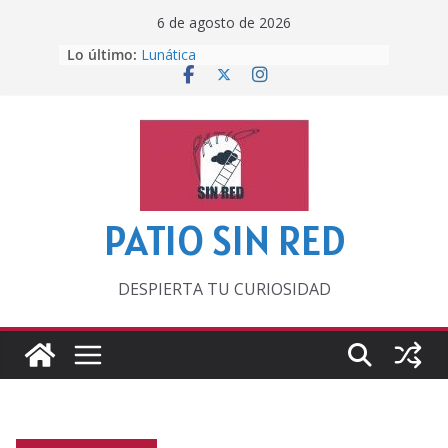
Saltar
6 de agosto de 2026
al
Lo último:
Lunática
contenido
Pero, hasta entonces…
Por los viejos tiempos
‘La broma infinita’ de recomendar
lecturas veraniegas
Otra del Mundial
PATIO SIN RED
DESPIERTA TU CURIOSIDAD