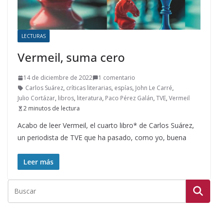
LECTURAS
Vermeil, suma cero
14 de diciembre de 2022
1 comentario
Carlos Suárez
,
críticas literarias
,
espías
,
John Le Carré
,
Julio Cortázar
,
libros
,
literatura
,
Paco Pérez Galán
,
TVE
,
Vermeil
2 minutos de lectura
Acabo de leer Vermeil, el cuarto libro* de Carlos Suárez,
un periodista de TVE que ha pasado, como yo, buena
Leer más