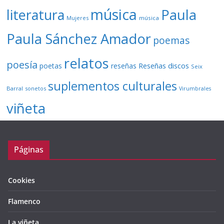
música
literatura
Paula
Mujeres
música
Paula Sánchez Amador
poemas
relatos
poesía
Reseñas discos
poetas
reseñas
Seix
suplementos culturales
Barral
sonetos
Virumbrales
viñeta
Páginas
Cookies
Flamenco
La viñeta