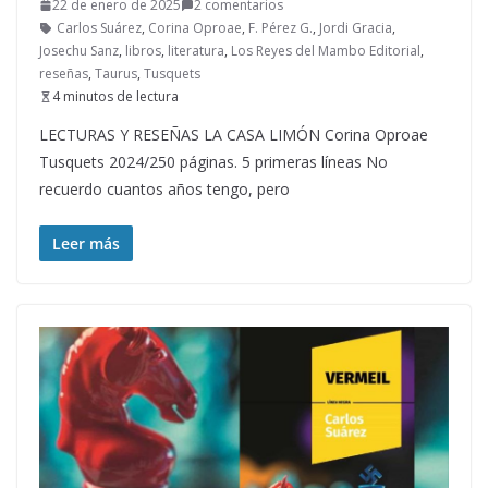
22 de enero de 2025
2 comentarios
Carlos Suárez
,
Corina Oproae
,
F. Pérez G.
,
Jordi Gracia
,
Josechu Sanz
,
libros
,
literatura
,
Los Reyes del Mambo Editorial
,
reseñas
,
Taurus
,
Tusquets
4 minutos de lectura
LECTURAS Y RESEÑAS LA CASA LIMÓN Corina Oproae
Tusquets 2024/250 páginas. 5 primeras líneas No
recuerdo cuantos años tengo, pero
Leer más