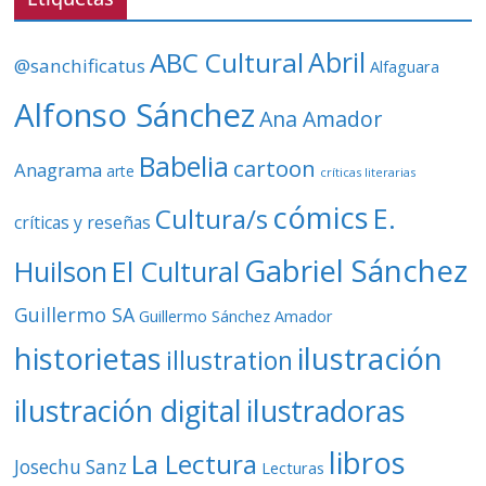
í
d
ABC Cultural
Abril
@sanchificatus
Alfaguara
e
o
Alfonso Sánchez
Ana Amador
Babelia
cartoon
Anagrama
arte
críticas literarias
cómics
E.
Cultura/s
críticas y reseñas
Gabriel Sánchez
Huilson
El Cultural
Guillermo SA
Guillermo Sánchez Amador
ilustración
historietas
illustration
ilustración digital
ilustradoras
libros
La Lectura
Josechu Sanz
Lecturas