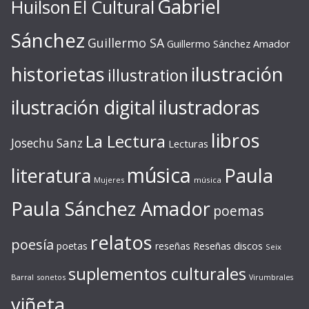
Gabriel
Huilson
El Cultural
Sánchez
Guillermo SA
Guillermo Sánchez Amador
ilustración
historietas
illustration
ilustración digital
ilustradoras
libros
La Lectura
Josechu Sanz
Lecturas
música
literatura
Paula
Mujeres
música
Paula Sánchez Amador
poemas
relatos
poesía
Reseñas discos
poetas
reseñas
Seix
suplementos culturales
Barral
sonetos
Virumbrales
viñeta