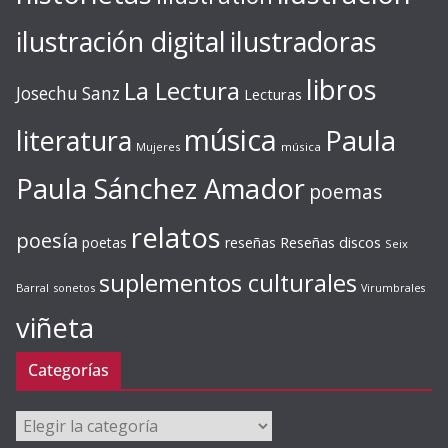
ilustración digital
ilustradoras
libros
La Lectura
Josechu Sanz
Lecturas
música
literatura
Paula
Mujeres
música
Paula Sánchez Amador
poemas
relatos
poesía
Reseñas discos
poetas
reseñas
Seix
suplementos culturales
Barral
sonetos
Virumbrales
viñeta
Categorías
Categorías