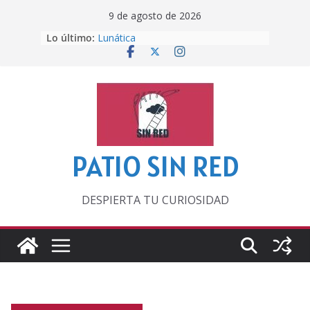
Saltar
9 de agosto de 2026
al
Lo último:
Lunática
contenido
Pero, hasta entonces…
Por los viejos tiempos
‘La broma infinita’ de recomendar
lecturas veraniegas
Otra del Mundial
PATIO SIN RED
DESPIERTA TU CURIOSIDAD