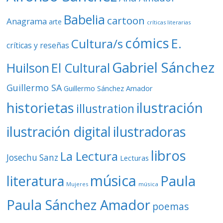
Babelia
cartoon
Anagrama
arte
críticas literarias
cómics
E.
Cultura/s
críticas y reseñas
Gabriel Sánchez
Huilson
El Cultural
Guillermo SA
Guillermo Sánchez Amador
ilustración
historietas
illustration
ilustración digital
ilustradoras
libros
La Lectura
Josechu Sanz
Lecturas
música
literatura
Paula
Mujeres
música
Paula Sánchez Amador
poemas