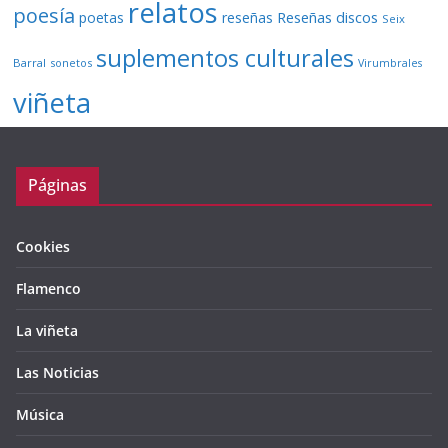
relatos
poesía
Reseñas discos
poetas
reseñas
Seix
suplementos culturales
Barral
sonetos
Virumbrales
viñeta
Páginas
Cookies
Flamenco
La viñeta
Las Noticias
Música