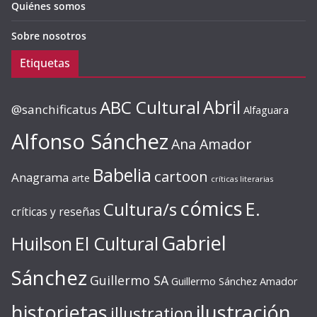
Quiénes somos
Sobre nosotros
Etiquetas
ABC Cultural
Abril
@sanchificatus
Alfaguara
Alfonso Sánchez
Ana Amador
Babelia
cartoon
Anagrama
arte
críticas literarias
cómics
E.
Cultura/s
críticas y reseñas
Gabriel
Huilson
El Cultural
Sánchez
Guillermo SA
Guillermo Sánchez Amador
ilustración
historietas
illustration