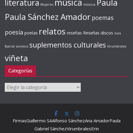
música
literatura
Paula
Mujeres
música
Paula Sánchez Amador
poemas
relatos
poesía
Reseñas discos
poetas
reseñas
Seix
suplementos culturales
Barral
sonetos
Virumbrales
viñeta
Categorías
Categorías
Firmas
Guillermo SA
Alfonso Sánchez
Ana Amador
Paula
Gabriel Sánchez
Virumbrales
Erin