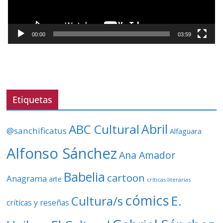
u
c
t
00:00
03:59
o
r
d
e
v
Etiquetas
í
d
ABC Cultural
Abril
@sanchificatus
Alfaguara
e
o
Alfonso Sánchez
Ana Amador
Babelia
cartoon
Anagrama
arte
críticas literarias
cómics
E.
Cultura/s
críticas y reseñas