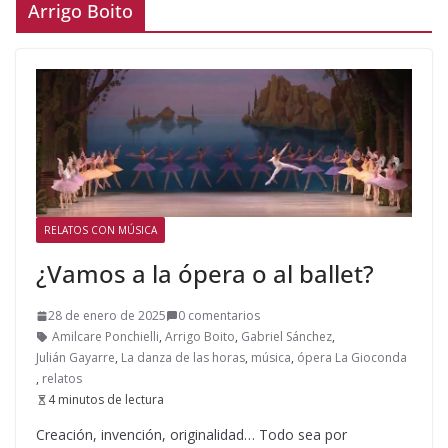
Arrigo Boito
RELATOS CON MÚSICA
¿Vamos a la ópera o al ballet?
28 de enero de 2025
0 comentarios
Amilcare Ponchielli
,
Arrigo Boito
,
Gabriel Sánchez
,
Julián Gayarre
,
La danza de las horas
,
música
,
ópera La Gioconda
,
relatos
4 minutos de lectura
Creación, invención, originalidad… Todo sea por