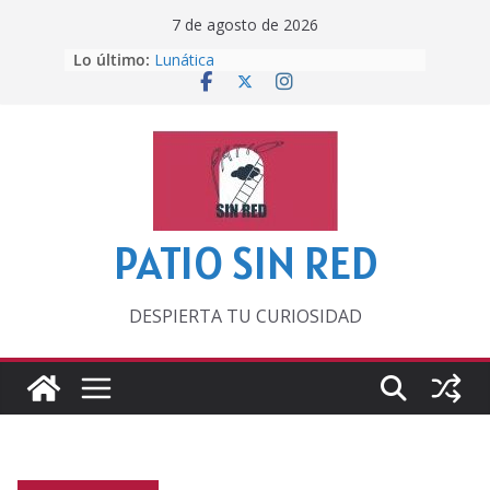
Saltar
7 de agosto de 2026
al
Lo último:
Lunática
contenido
Pero, hasta entonces…
Por los viejos tiempos
‘La broma infinita’ de recomendar
lecturas veraniegas
Otra del Mundial
PATIO SIN RED
DESPIERTA TU CURIOSIDAD