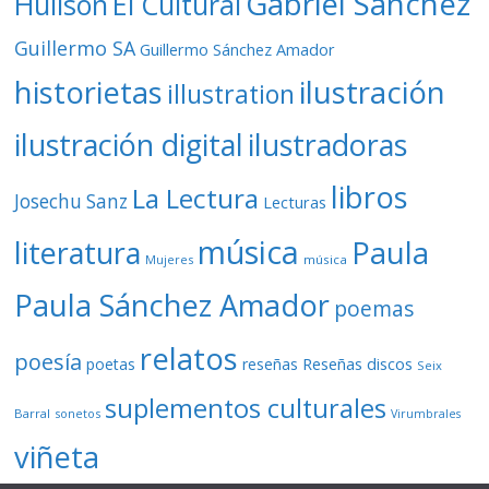
Gabriel Sánchez
Huilson
El Cultural
Guillermo SA
Guillermo Sánchez Amador
ilustración
historietas
illustration
ilustración digital
ilustradoras
libros
La Lectura
Josechu Sanz
Lecturas
música
literatura
Paula
Mujeres
música
Paula Sánchez Amador
poemas
relatos
poesía
Reseñas discos
poetas
reseñas
Seix
suplementos culturales
Barral
sonetos
Virumbrales
viñeta