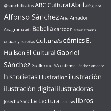
ABC Cultural
Abril
@sanchificatus
Alfaguara
Alfonso Sánchez
Ana Amador
Babelia
cartoon
Anagrama
arte
críticas literarias
cómics
E.
Cultura/s
críticas y reseñas
Gabriel
Huilson
El Cultural
Sánchez
Guillermo SA
Guillermo Sánchez Amador
ilustración
historietas
illustration
ilustración digital
ilustradoras
libros
La Lectura
Josechu Sanz
Lecturas