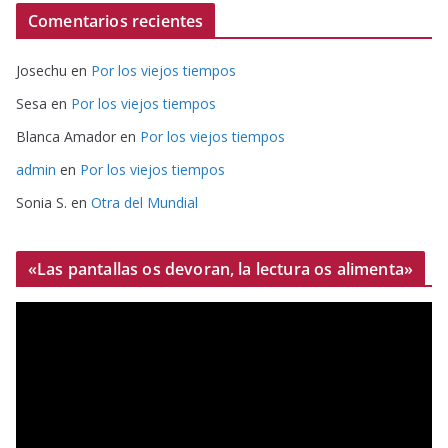
Comentarios recientes
Josechu
en
Por los viejos tiempos
Sesa
en
Por los viejos tiempos
Blanca Amador
en
Por los viejos tiempos
admin
en
Por los viejos tiempos
Sonia S.
en
Otra del Mundial
«Las pantallas os devoran, la lectura os alimenta»
R
e
p
r
o
d