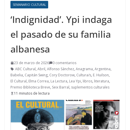
SEMANARIO CULTURAL
‘Indignidad’. Ypi indaga
el pasado de su familia
albanesa
23 de marzo de 2026
0 comentarios
ABC Cultural
,
Abril
,
Alfonso Sánchez
,
Anagrama
,
Argentina
,
Babelia
,
Capitán Swing
,
Cory Doctorow
,
Cultura/s
,
E. Huilson
,
El Cultural
,
Elma Correa
,
La Lectura
,
Lea Ypi
,
libros
,
literatura
,
Premio Biblioteca Breve
,
Seix Barral
,
suplementos culturales
11 minutos de lectura