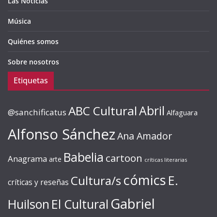
Las Noticias
Música
Quiénes somos
Sobre nosotros
Etiquetas
ABC Cultural
Abril
@sanchificatus
Alfaguara
Alfonso Sánchez
Ana Amador
Babelia
cartoon
Anagrama
arte
críticas literarias
cómics
E.
Cultura/s
críticas y reseñas
Gabriel
Huilson
El Cultural