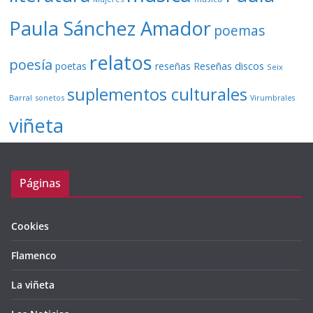
Paula Sánchez Amador
poemas
relatos
poesía
Reseñas discos
poetas
reseñas
Seix
suplementos culturales
Barral
sonetos
Virumbrales
viñeta
Páginas
Cookies
Flamenco
La viñeta