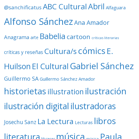
d
ABC Cultural
Abril
@sanchificatus
Alfaguara
e
o
Alfonso Sánchez
Ana Amador
Babelia
cartoon
Anagrama
arte
críticas literarias
cómics
E.
Cultura/s
críticas y reseñas
Gabriel Sánchez
Huilson
El Cultural
Guillermo SA
Guillermo Sánchez Amador
ilustración
historietas
illustration
ilustración digital
ilustradoras
libros
La Lectura
Josechu Sanz
Lecturas
música
literatura
Paula
Mujeres
música