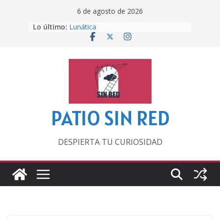
Saltar
6 de agosto de 2026
al
Otra del Mundial
Lo último:
contenido
Lunática
Pero, hasta entonces…
Por los viejos tiempos
‘La broma infinita’ de recomendar
lecturas veraniegas
PATIO SIN RED
DESPIERTA TU CURIOSIDAD