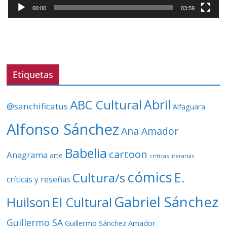
t
00:00
03:59
o
r
d
e
v
Etiquetas
í
d
ABC Cultural
Abril
@sanchificatus
Alfaguara
e
o
Alfonso Sánchez
Ana Amador
Babelia
cartoon
Anagrama
arte
críticas literarias
cómics
E.
Cultura/s
críticas y reseñas
Gabriel Sánchez
Huilson
El Cultural
Guillermo SA
Guillermo Sánchez Amador