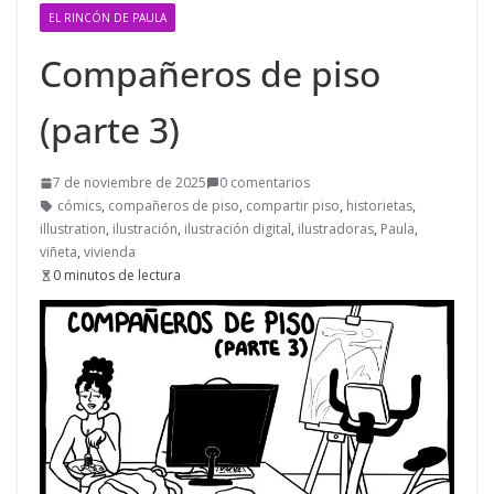
EL RINCÓN DE PAULA
Compañeros de piso
(parte 3)
7 de noviembre de 2025
0 comentarios
cómics
,
compañeros de piso
,
compartir piso
,
historietas
,
illustration
,
ilustración
,
ilustración digital
,
ilustradoras
,
Paula
,
viñeta
,
vivienda
0 minutos de lectura