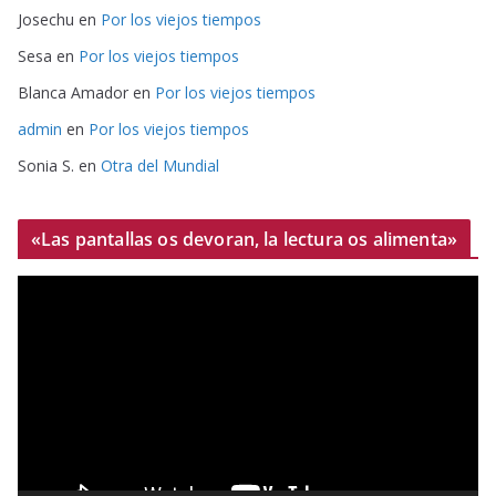
Josechu
en
Por los viejos tiempos
Sesa
en
Por los viejos tiempos
Blanca Amador
en
Por los viejos tiempos
admin
en
Por los viejos tiempos
Sonia S.
en
Otra del Mundial
«Las pantallas os devoran, la lectura os alimenta»
R
e
p
r
o
d
u
c