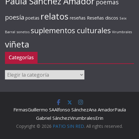
Paula Sánchez Amador
poemas
relatos
poesía
Reseñas discos
poetas
reseñas
Seix
suplementos culturales
Barral
sonetos
Virumbrales
viñeta
Categorías
Categorías
Firmas
Guillermo SA
Alfonso Sánchez
Ana Amador
Paula
Gabriel Sánchez
Virumbrales
Erin
Copyright © 2026
PATIO SIN RED
. All rights reserved.