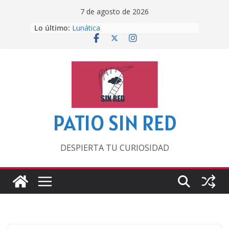
Saltar
7 de agosto de 2026
al
Lo último:
Lunática
contenido
Pero, hasta entonces…
Por los viejos tiempos
‘La broma infinita’ de recomendar
lecturas veraniegas
Otra del Mundial
PATIO SIN RED
DESPIERTA TU CURIOSIDAD