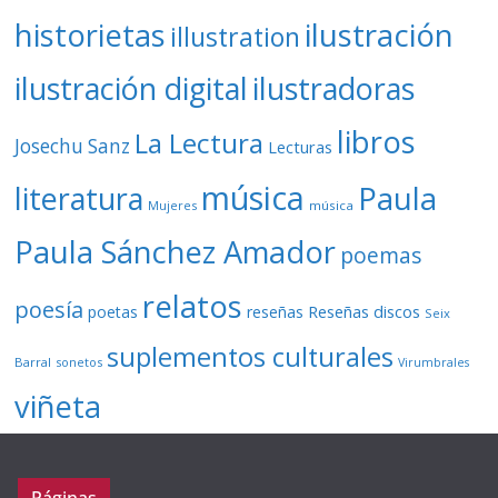
ilustración
historietas
illustration
ilustración digital
ilustradoras
libros
La Lectura
Josechu Sanz
Lecturas
música
literatura
Paula
Mujeres
música
Paula Sánchez Amador
poemas
relatos
poesía
Reseñas discos
poetas
reseñas
Seix
suplementos culturales
Barral
sonetos
Virumbrales
viñeta