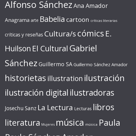
Alfonso Sánchez
Ana Amador
Babelia
cartoon
Anagrama
arte
críticas literarias
cómics
E.
Cultura/s
críticas y reseñas
Gabriel
Huilson
El Cultural
Sánchez
Guillermo SA
Guillermo Sánchez Amador
ilustración
historietas
illustration
ilustración digital
ilustradoras
libros
La Lectura
Josechu Sanz
Lecturas
música
literatura
Paula
Mujeres
música