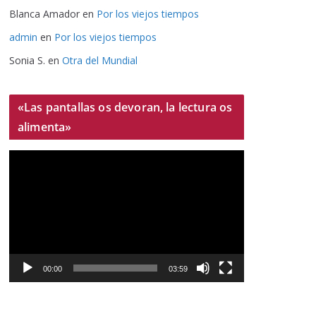
Blanca Amador
en
Por los viejos tiempos
admin
en
Por los viejos tiempos
Sonia S.
en
Otra del Mundial
«Las pantallas os devoran, la lectura os
alimenta»
R
e
p
r
o
d
u
00:00
03:59
c
t