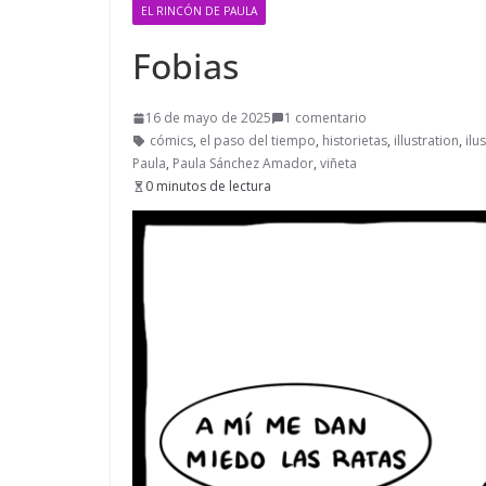
EL RINCÓN DE PAULA
Fobias
16 de mayo de 2025
1 comentario
cómics
,
el paso del tiempo
,
historietas
,
illustration
,
ilu
Paula
,
Paula Sánchez Amador
,
viñeta
0 minutos de lectura