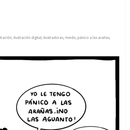
stración
,
ilustración digital
,
ilustradoras
,
miedo
,
pánico a las arañas
,