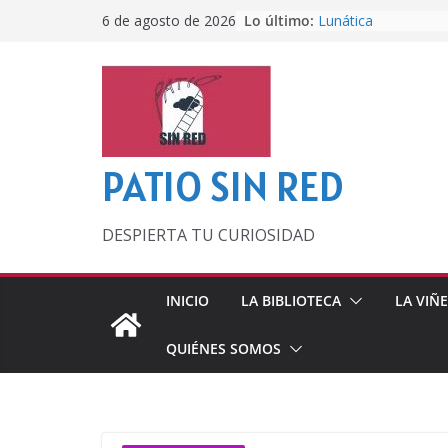
Saltar
Lo último:
Lunática
6 de agosto de 2026
al
Pero, hasta entonc
Por los viejos tiem
contenido
‘La broma infinita’
lecturas veraniegas
Otra del Mundial
PATIO SIN RED
DESPIERTA TU CURIOSIDAD
INICIO
LA BIBLIOTECA
LA VIÑ
QUIÉNES SOMOS