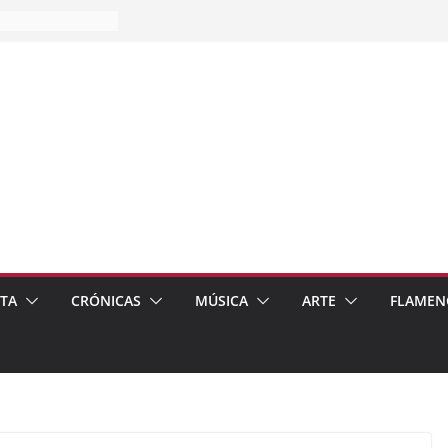
es…
pos
 de recomendar
ETA
CRÓNICAS
MÚSICA
ARTE
FLAMEN