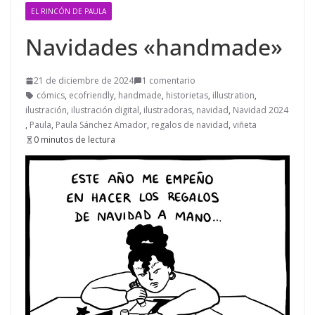
EL RINCÓN DE PAULA
Navidades «handmade»
21 de diciembre de 2024
1 comentario
cómics
,
ecofriendly
,
handmade
,
historietas
,
illustration
,
ilustración
,
ilustración digital
,
ilustradoras
,
navidad
,
Navidad 2024
,
Paula
,
Paula Sánchez Amador
,
regalos de navidad
,
viñeta
0 minutos de lectura