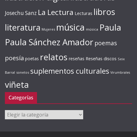
libros
La Lectura
Josechu Sanz
Lecturas
música
literatura
Paula
Mujeres
música
Paula Sánchez Amador
poemas
relatos
poesía
Reseñas discos
poetas
reseñas
Seix
suplementos culturales
Barral
sonetos
Virumbrales
viñeta
Categorías
Categorías