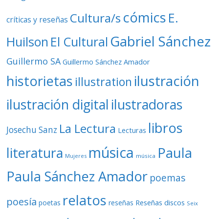
cómics
E.
Cultura/s
críticas y reseñas
Gabriel Sánchez
Huilson
El Cultural
Guillermo SA
Guillermo Sánchez Amador
ilustración
historietas
illustration
ilustración digital
ilustradoras
libros
La Lectura
Josechu Sanz
Lecturas
música
literatura
Paula
Mujeres
música
Paula Sánchez Amador
poemas
relatos
poesía
Reseñas discos
poetas
reseñas
Seix