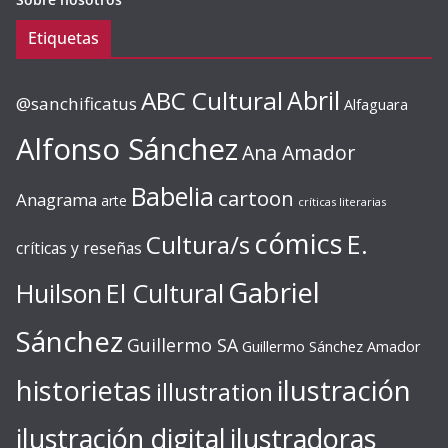
Etiquetas
ABC Cultural
Abril
@sanchificatus
Alfaguara
Alfonso Sánchez
Ana Amador
Babelia
cartoon
Anagrama
arte
críticas literarias
cómics
E.
Cultura/s
críticas y reseñas
Gabriel
Huilson
El Cultural
Sánchez
Guillermo SA
Guillermo Sánchez Amador
ilustración
historietas
illustration
ilustración digital
ilustradoras