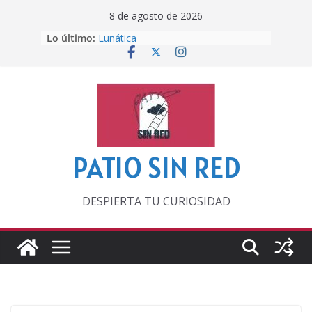
Saltar
8 de agosto de 2026
al
Lo último:
Lunática
contenido
Pero, hasta entonces…
Por los viejos tiempos
‘La broma infinita’ de recomendar
lecturas veraniegas
Otra del Mundial
PATIO SIN RED
DESPIERTA TU CURIOSIDAD