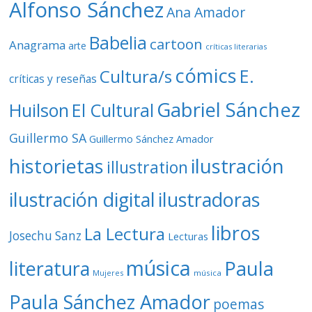
Alfonso Sánchez
Ana Amador
Babelia
cartoon
Anagrama
arte
críticas literarias
cómics
E.
Cultura/s
críticas y reseñas
Gabriel Sánchez
Huilson
El Cultural
Guillermo SA
Guillermo Sánchez Amador
ilustración
historietas
illustration
ilustración digital
ilustradoras
libros
La Lectura
Josechu Sanz
Lecturas
música
literatura
Paula
Mujeres
música
Paula Sánchez Amador
poemas