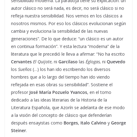
sensibilidad moderna. La paradoja tiene su explicación: un
autor clásico no será nada, es decir, no será clásico si no
refleja nuestra sensibilidad. Nos vemos en los clásicos a
nosotros mismos. Por eso los clásicos evolucionan según
cambia y evoluciona la sensibilidad de las nuevas
generaciones”. De lo que deduce: “un clásico es un autor
en continua formación”. Y esta lectura “moderna” de la
literatura que le precedió le lleva a afirmar: “No ha escrito
Cervantes
El Quijote,
ni
Garcilaso
las
Églogas,
ni
Quevedo
los
Sueños
(…) los han ido escribiendo los diversos
hombres que a lo largo del tiempo han ido viendo
reflejada en esas obras su sensibilidad”. Sostiene el
profesor
José María Pozuelo Yvancos
, en el tomo
dedicado a las ideas literarias de la Historia de la
Literatura Española, que Azorín se adelanta de ese modo
a la visión del concepto de clásico que defenderían
después ensayistas como
Borges
,
Italo Calvino
y
George
Steiner
.