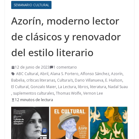
SEMANARIO CULTURAL
Azorín, moderno lector
de clásicos y renovador
del estilo literario
12 de junio de 2023
1 comentario
ABC Cultural
,
Abril
,
Alana S. Portero
,
Alfonso Sánchez
,
Azorín
,
Babelia
,
críticas literarias
,
Cultura/s
,
Dario Villanueva
,
E. Huilson
,
El Cultural
,
Gonzalo Maier
,
La Lectura
,
libros
,
literatura
,
Nadal Suau
,
suplementos culturales
,
Thomas Wolfe
,
Vernon Lee
12 minutos de lectura