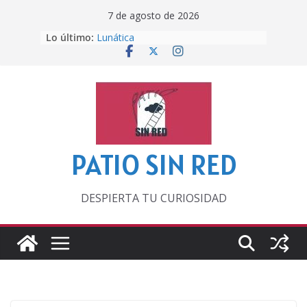
Saltar
7 de agosto de 2026
al
Otra del Mundial
Lo último:
contenido
Lunática
Pero, hasta entonces…
Por los viejos tiempos
‘La broma infinita’ de recomendar
lecturas veraniegas
PATIO SIN RED
DESPIERTA TU CURIOSIDAD