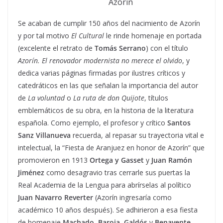
Azorín
Se acaban de cumplir 150 años del nacimiento de Azorín
y por tal motivo
El Cultural
le rinde homenaje en portada
(excelente el retrato de
Tomás Serrano
) con el título
Azorín. El renovador modernista no merece el olvido
, y
dedica varias páginas firmadas por ilustres críticos y
catedráticos en las que señalan la importancia del autor
de
La voluntad
o
La ruta de don Quijote
, títulos
emblemáticos de su obra, en la historia de la literatura
española. Como ejemplo, el profesor y crítico
Santos
Sanz Villanueva
recuerda, al repasar su trayectoria vital e
intelectual, la “Fiesta de Aranjuez en honor de Azorín” que
promovieron en 1913
Ortega y Gasset
y
Juan Ramón
Jiménez
como desagravio tras cerrarle sus puertas la
Real Academia de la Lengua para abrírselas al político
Juan Navarro Reverter
(Azorín ingresaría como
académico 10 años después). Se adhirieron a esa fiesta
de homenaje
Machado
,
Baroja
,
Galdós
y
Benavente
,