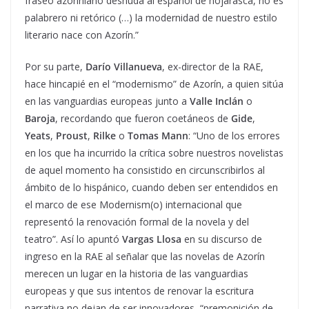
fraseo azoriniano desnuda al español de hojarasca, no es
palabrero ni retórico (…) la modernidad de nuestro estilo
literario nace con Azorín.”
Por su parte,
Darío Villanueva
, ex-director de la RAE,
hace hincapié en el “modernismo” de Azorín, a quien sitúa
en las vanguardias europeas junto a
Valle Inclán
o
Baroja
, recordando que fueron coetáneos de
Gide
,
Yeats
,
Proust
,
Rilke
o
Tomas Mann
: “Uno de los errores
en los que ha incurrido la crítica sobre nuestros novelistas
de aquel momento ha consistido en circunscribirlos al
ámbito de lo hispánico, cuando deben ser entendidos en
el marco de ese Modernism(o) internacional que
representó la renovación formal de la novela y del
teatro”. Así lo apuntó
Vargas Llosa
en su discurso de
ingreso en la RAE al señalar que las novelas de Azorín
merecen un lugar en la historia de las vanguardias
europeas y que sus intentos de renovar la escritura
narrativa no dejan de ser innovadores, “premonición de