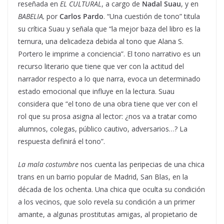
reseñada en
EL CULTURAL
, a cargo de
Nadal Suau
, y en
BABELIA,
por
Carlos Pardo
. “Una cuestión de tono” titula
su crítica Suau y señala que “la mejor baza del libro es la
ternura, una delicadeza debida al tono que Alana S.
Portero le imprime a conciencia”. El tono narrativo es un
recurso literario que tiene que ver con la actitud del
narrador respecto a lo que narra, evoca un determinado
estado emocional que influye en la lectura. Suau
considera que “el tono de una obra tiene que ver con el
rol que su prosa asigna al lector: ¿nos va a tratar como
alumnos, colegas, público cautivo, adversarios…? La
respuesta definirá el tono”.
La mala costumbre
nos cuenta las peripecias de una chica
trans en un barrio popular de Madrid, San Blas, en la
década de los ochenta. Una chica que oculta su condición
a los vecinos, que solo revela su condición a un primer
amante, a algunas prostitutas amigas, al propietario de