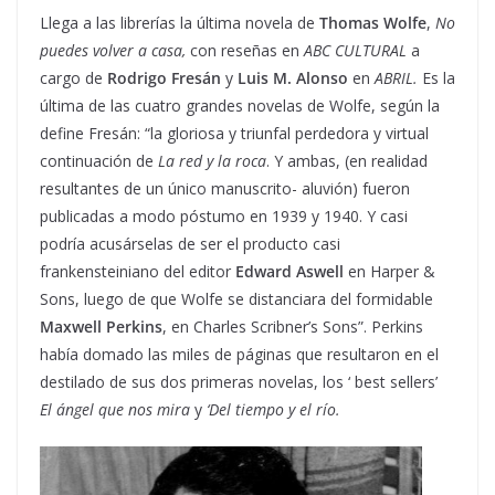
Llega a las librerías la última novela de
Thomas Wolfe
,
No
puedes volver a casa,
con reseñas en
ABC CULTURAL
a
cargo de
Rodrigo Fresán
y
Luis M. Alonso
en
ABRIL.
Es la
última de las cuatro grandes novelas de Wolfe, según la
define Fresán: “la gloriosa y triunfal perdedora y virtual
continuación de
La red y la roca
. Y ambas, (en realidad
resultantes de un único manuscrito- aluvión) fueron
publicadas a modo póstumo en 1939 y 1940. Y casi
podría acusárselas de ser el producto casi
frankensteiniano del editor
Edward Aswell
en Harper &
Sons, luego de que Wolfe se distanciara del formidable
Maxwell Perkins
, en Charles Scribner’s Sons”. Perkins
había domado las miles de páginas que resultaron en el
destilado de sus dos primeras novelas, los ‘ best sellers’
El ángel que nos mira
y
‘Del tiempo y el río.