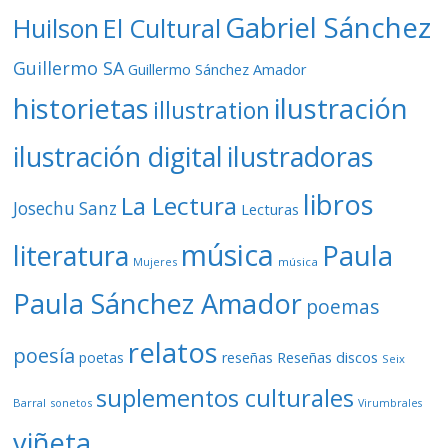
Gabriel Sánchez
Huilson
El Cultural
Guillermo SA
Guillermo Sánchez Amador
ilustración
historietas
illustration
ilustración digital
ilustradoras
libros
La Lectura
Josechu Sanz
Lecturas
música
literatura
Paula
Mujeres
música
Paula Sánchez Amador
poemas
relatos
poesía
Reseñas discos
poetas
reseñas
Seix
suplementos culturales
Barral
sonetos
Virumbrales
viñeta