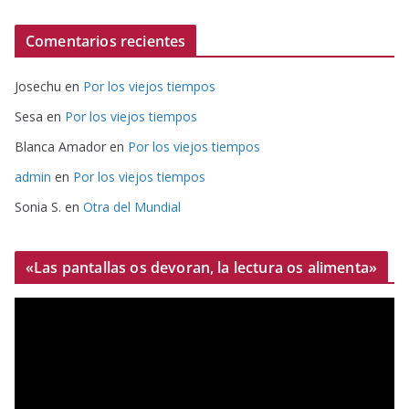
Comentarios recientes
Josechu
en
Por los viejos tiempos
Sesa
en
Por los viejos tiempos
Blanca Amador
en
Por los viejos tiempos
admin
en
Por los viejos tiempos
Sonia S.
en
Otra del Mundial
«Las pantallas os devoran, la lectura os alimenta»
R
e
p
r
o