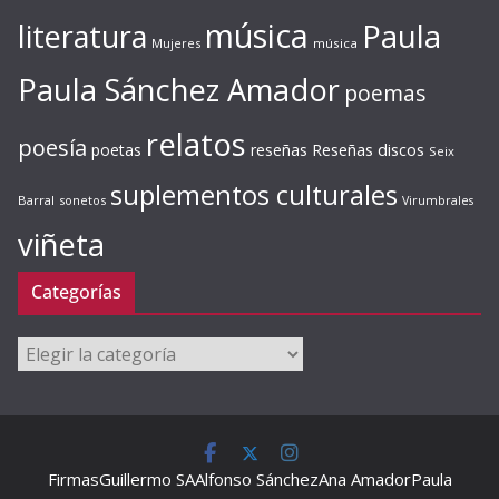
música
literatura
Paula
Mujeres
música
Paula Sánchez Amador
poemas
relatos
poesía
Reseñas discos
poetas
reseñas
Seix
suplementos culturales
Barral
sonetos
Virumbrales
viñeta
Categorías
Categorías
Firmas
Guillermo SA
Alfonso Sánchez
Ana Amador
Paula