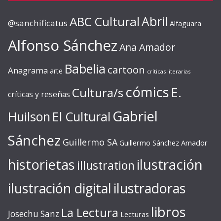
ABC Cultural
Abril
@sanchificatus
Alfaguara
Alfonso Sánchez
Ana Amador
Babelia
cartoon
Anagrama
arte
críticas literarias
cómics
E.
Cultura/s
críticas y reseñas
Gabriel
Huilson
El Cultural
Sánchez
Guillermo SA
Guillermo Sánchez Amador
ilustración
historietas
illustration
ilustración digital
ilustradoras
libros
La Lectura
Josechu Sanz
Lecturas