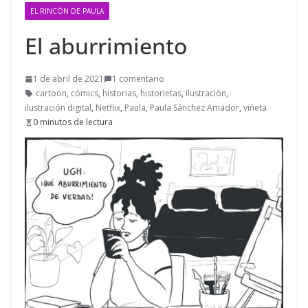
EL RINCÓN DE PAULA
El aburrimiento
1 de abril de 2021
1 comentario
cartoon
,
cómics
,
historias
,
historietas
,
ilustración
,
ilustración digital
,
Netflix
,
Paula
,
Paula Sánchez Amador
,
viñeta
0 minutos de lectura