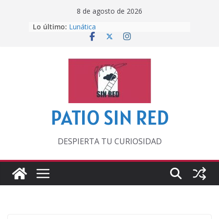
Saltar
8 de agosto de 2026
al
Lo último:
Lunática
contenido
Pero, hasta entonces…
Por los viejos tiempos
‘La broma infinita’ de recomendar
lecturas veraniegas
Otra del Mundial
PATIO SIN RED
DESPIERTA TU CURIOSIDAD