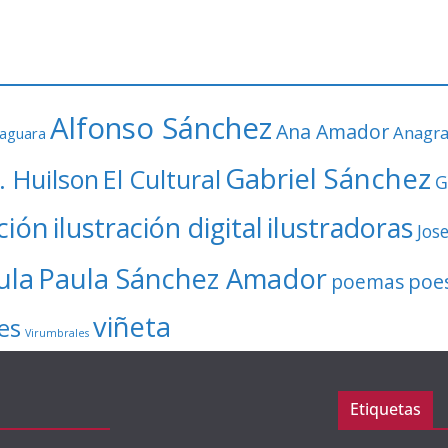
Alfonso Sánchez
Ana Amador
Anagr
faguara
Gabriel Sánchez
. Huilson
El Cultural
G
ación
ilustración digital
ilustradoras
Jos
ula
Paula Sánchez Amador
poe
poemas
viñeta
es
Virumbrales
Etiquetas