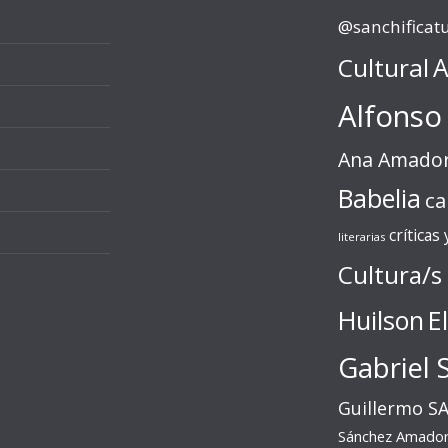
@sanchificat
Cultural
A
Alfonso
Ana Amado
Babelia
ca
críticas
literarias
Cultura/s
Huilson
E
Gabriel 
Guillermo S
Sánchez Amado