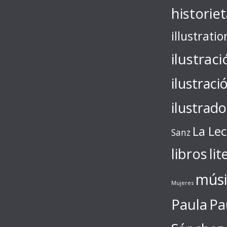
historie
illustratio
ilustraci
ilustraci
ilustrado
La Le
Sanz
libros
lit
músi
Mujeres
Paula
Pa