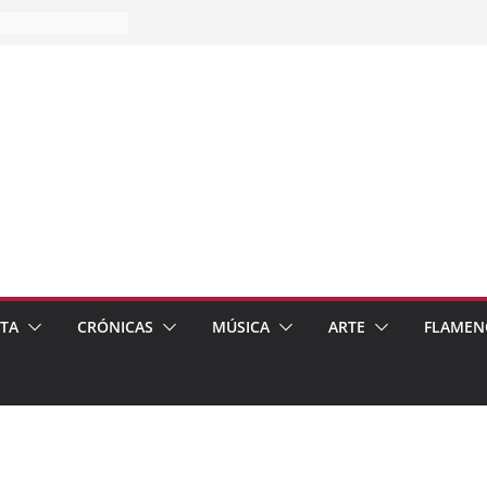
es…
pos
 de recomendar
ETA
CRÓNICAS
MÚSICA
ARTE
FLAMEN