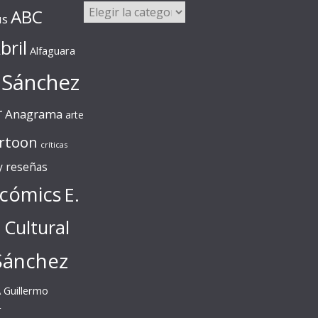
Categorías
ABC
us
bril
Alfaguara
 Sánchez
r
Anagrama
arte
rtoon
críticas
 y reseñas
cómics
E.
l Cultural
Sánchez
A
Guillermo
r