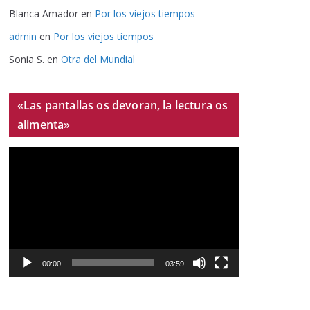
Blanca Amador
en
Por los viejos tiempos
admin
en
Por los viejos tiempos
Sonia S.
en
Otra del Mundial
«Las pantallas os devoran, la lectura os
alimenta»
R
e
p
r
o
d
u
00:00
03:59
c
t