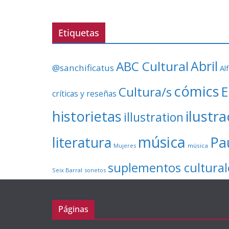
Etiquetas
ABC Cultural
Abril
@sanchificatus
Al
cómics
E
Cultura/s
críticas y reseñas
ilustr
historietas
illustration
música
literatura
Pa
Mujeres
música
suplementos cultural
Seix Barral
sonetos
Páginas