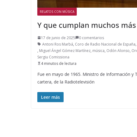
RELATOS CON MÚSICA
Y que cumplan muchos más
17 de junio de 2025
0 comentarios
Antoni Ros Marbá
,
Coro de Radio Nacional de España
,
Miguel Ángel Gómez Martínez
,
música
,
Odón Alonso
,
Orq
Sergiu Comissiona
4 minutos de lectura
Fue en mayo de 1965. Ministro de Información y T
cartera, de la Radiotelevisión
Leer más