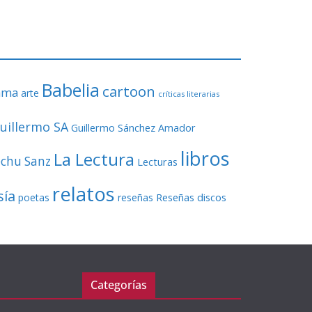
o
r
d
e
v
Babelia
í
cartoon
ama
arte
críticas literarias
d
e
uillermo SA
Guillermo Sánchez Amador
o
libros
La Lectura
echu Sanz
Lecturas
relatos
sía
Reseñas discos
poetas
reseñas
Categorías