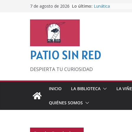
Saltar
Lo último:
Lunática
7 de agosto de 2026
al
Pero, hasta entonc
Por los viejos tiem
contenido
‘La broma infinita’
lecturas veraniegas
Otra del Mundial
PATIO SIN RED
DESPIERTA TU CURIOSIDAD
INICIO
LA BIBLIOTECA
LA VIÑ
QUIÉNES SOMOS