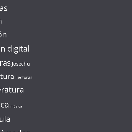
tas
n
ón
ón digital
ras
Josechu
ctura
Lecturas
eratura
ca
música
ula