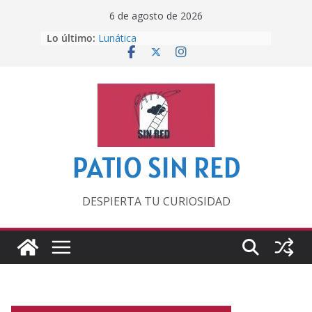
Saltar
6 de agosto de 2026
al
Lo último:
Lunática
contenido
Pero, hasta entonces…
Por los viejos tiempos
‘La broma infinita’ de recomendar
lecturas veraniegas
Otra del Mundial
PATIO SIN RED
DESPIERTA TU CURIOSIDAD