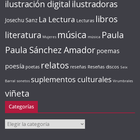
ilustración digital
ilustradoras
libros
La Lectura
Josechu Sanz
Lecturas
música
literatura
Paula
Mujeres
música
Paula Sánchez Amador
poemas
relatos
poesía
Reseñas discos
poetas
reseñas
Seix
suplementos culturales
Barral
sonetos
Virumbrales
viñeta
Categorías
Categorías