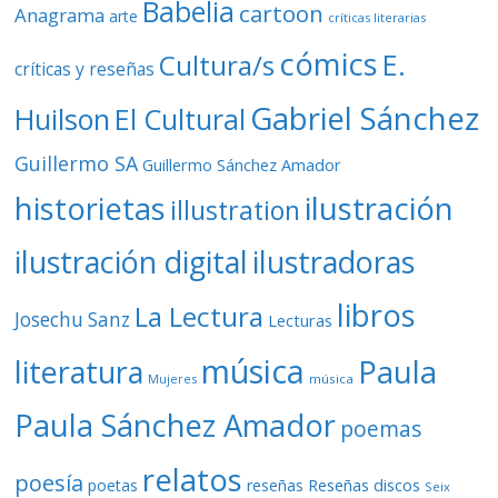
Babelia
cartoon
Anagrama
arte
críticas literarias
cómics
E.
Cultura/s
críticas y reseñas
Gabriel Sánchez
Huilson
El Cultural
Guillermo SA
Guillermo Sánchez Amador
ilustración
historietas
illustration
ilustración digital
ilustradoras
libros
La Lectura
Josechu Sanz
Lecturas
música
literatura
Paula
Mujeres
música
Paula Sánchez Amador
poemas
relatos
poesía
Reseñas discos
poetas
reseñas
Seix