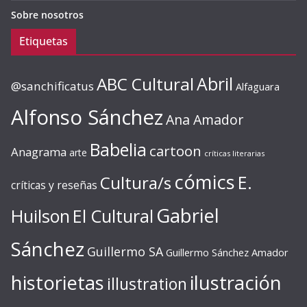
Sobre nosotros
Etiquetas
ABC Cultural
Abril
@sanchificatus
Alfaguara
Alfonso Sánchez
Ana Amador
Babelia
cartoon
Anagrama
arte
críticas literarias
cómics
E.
Cultura/s
críticas y reseñas
Gabriel
Huilson
El Cultural
Sánchez
Guillermo SA
Guillermo Sánchez Amador
ilustración
historietas
illustration