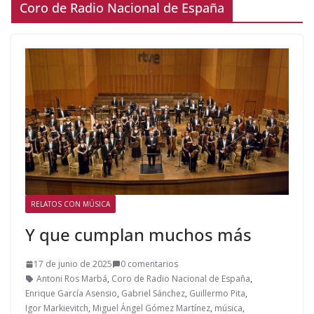
Coro de Radio Nacional de España
RELATOS CON MÚSICA
Y que cumplan muchos más
17 de junio de 2025
0 comentarios
Antoni Ros Marbá
,
Coro de Radio Nacional de España
,
Enrique García Asensio
,
Gabriel Sánchez
,
Guillermo Pita
,
Igor Markievitch
,
Miguel Ángel Gómez Martínez
,
música
,