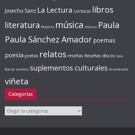
libros
La Lectura
Josechu Sanz
Lecturas
música
literatura
Paula
Mujeres
música
Paula Sánchez Amador
poemas
relatos
poesía
Reseñas discos
poetas
reseñas
Seix
suplementos culturales
Barral
sonetos
Virumbrales
viñeta
Categorías
Categorías