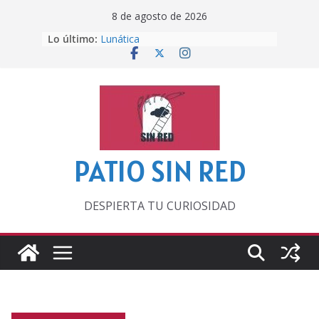
Saltar
8 de agosto de 2026
al
Lo último:
Lunática
contenido
Pero, hasta entonces…
Por los viejos tiempos
‘La broma infinita’ de recomendar
lecturas veraniegas
Otra del Mundial
PATIO SIN RED
DESPIERTA TU CURIOSIDAD