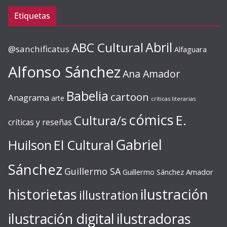
Etiquetas
ABC Cultural
Abril
@sanchificatus
Alfaguara
Alfonso Sánchez
Ana Amador
Babelia
cartoon
Anagrama
arte
críticas literarias
cómics
E.
Cultura/s
críticas y reseñas
Gabriel
Huilson
El Cultural
Sánchez
Guillermo SA
Guillermo Sánchez Amador
ilustración
historietas
illustration
ilustración digital
ilustradoras