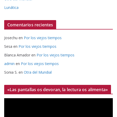
Lunática
Comentarios recientes
Josechu
en
Por los viejos tiempos
Sesa
en
Por los viejos tiempos
Blanca Amador
en
Por los viejos tiempos
admin
en
Por los viejos tiempos
Sonia S.
en
Otra del Mundial
«Las pantallas os devoran, la lectura os alimenta»
R
e
p