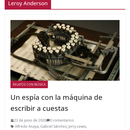
Leroy Anderson
RELATOS CON MÚSICA
Un espía con la máquina de
escribir a cuestas
23 de junio de 2026
0 comentarios
Alfredo Anaya
,
Gabriel Sánchez
,
Jerry Lewis
,