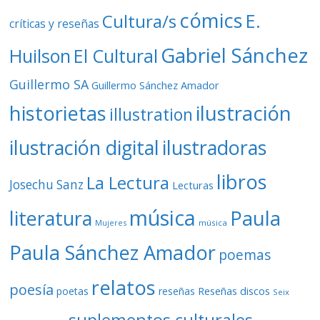
cómics
E.
Cultura/s
críticas y reseñas
Gabriel Sánchez
Huilson
El Cultural
Guillermo SA
Guillermo Sánchez Amador
ilustración
historietas
illustration
ilustración digital
ilustradoras
libros
La Lectura
Josechu Sanz
Lecturas
música
literatura
Paula
Mujeres
música
Paula Sánchez Amador
poemas
relatos
poesía
Reseñas discos
poetas
reseñas
Seix