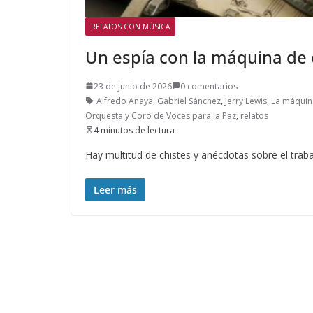
RELATOS CON MÚSICA
Un espía con la máquina de e
23 de junio de 2026
0 comentarios
Alfredo Anaya
,
Gabriel Sánchez
,
Jerry Lewis
,
La máquina
Orquesta y Coro de Voces para la Paz
,
relatos
4 minutos de lectura
Hay multitud de chistes y anécdotas sobre el traba
Leer más