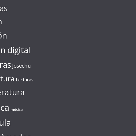
tas
n
ón
ón digital
ras
Josechu
ctura
Lecturas
eratura
ca
música
ula