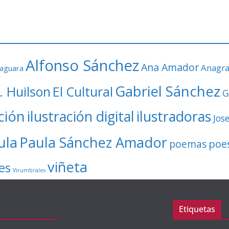
Alfonso Sánchez
Ana Amador
Anagr
faguara
Gabriel Sánchez
. Huilson
El Cultural
G
ación
ilustración digital
ilustradoras
Jos
ula
Paula Sánchez Amador
poe
poemas
viñeta
es
Virumbrales
Etiquetas