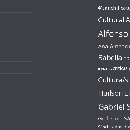
@sanchificat
Cultural
A
Alfonso
Ana Amado
Babelia
ca
críticas
literarias
Cultura/s
Huilson
E
Gabriel 
Guillermo S
Sánchez Amado