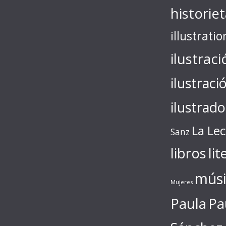
historie
illustratio
ilustraci
ilustraci
ilustrado
La Le
Sanz
libros
lit
músi
Mujeres
Paula
Pa