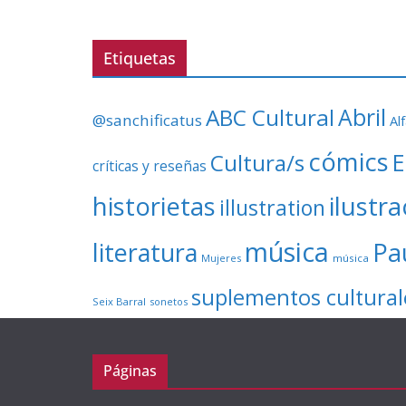
Etiquetas
ABC Cultural
Abril
@sanchificatus
Al
cómics
E
Cultura/s
críticas y reseñas
ilustr
historietas
illustration
música
literatura
Pa
Mujeres
música
suplementos cultural
Seix Barral
sonetos
Páginas