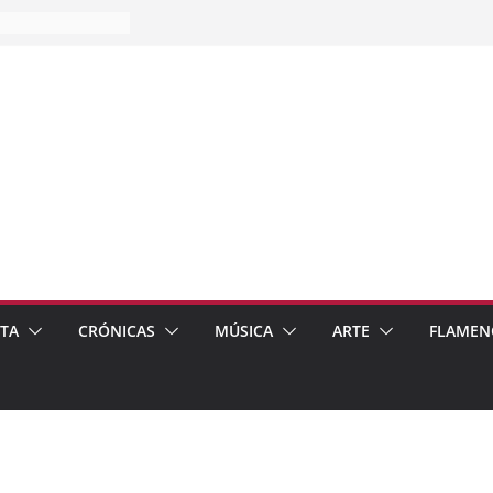
es…
pos
 de recomendar
ETA
CRÓNICAS
MÚSICA
ARTE
FLAMEN