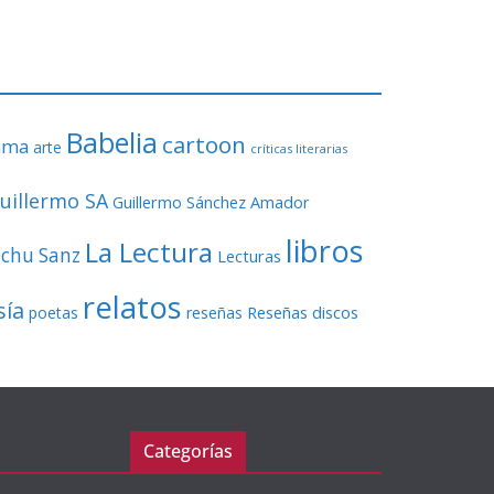
o
r
d
e
v
Babelia
í
cartoon
ama
arte
críticas literarias
d
e
uillermo SA
Guillermo Sánchez Amador
o
libros
La Lectura
echu Sanz
Lecturas
relatos
sía
Reseñas discos
poetas
reseñas
Categorías