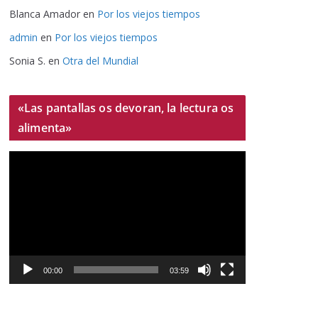
Blanca Amador
en
Por los viejos tiempos
admin
en
Por los viejos tiempos
Sonia S.
en
Otra del Mundial
«Las pantallas os devoran, la lectura os
alimenta»
R
e
p
r
o
d
u
00:00
03:59
c
t