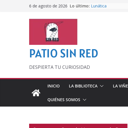
Saltar
Lo último:
Lunática
6 de agosto de 2026
al
Pero, hasta entonc
Por los viejos tiem
contenido
‘La broma infinita’
lecturas veraniegas
Otra del Mundial
PATIO SIN RED
DESPIERTA TU CURIOSIDAD
INICIO
LA BIBLIOTECA
LA VIÑ
QUIÉNES SOMOS