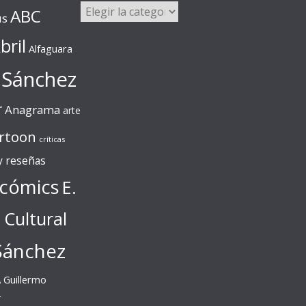
Categorías
ABC
us
bril
Alfaguara
 Sánchez
r
Anagrama
arte
rtoon
críticas
 y reseñas
cómics
E.
l Cultural
Sánchez
A
Guillermo
r