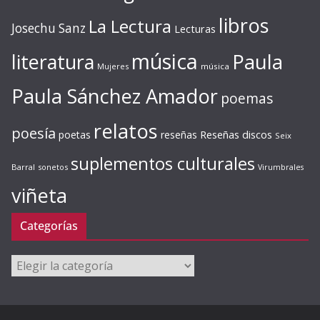
libros
La Lectura
Josechu Sanz
Lecturas
música
literatura
Paula
Mujeres
música
Paula Sánchez Amador
poemas
relatos
poesía
Reseñas discos
poetas
reseñas
Seix
suplementos culturales
Barral
sonetos
Virumbrales
viñeta
Categorías
Categorías