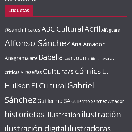
Etiquetas
ABC Cultural
Abril
@sanchificatus
Alfaguara
Alfonso Sánchez
Ana Amador
Babelia
cartoon
Anagrama
arte
críticas literarias
cómics
E.
Cultura/s
críticas y reseñas
Gabriel
Huilson
El Cultural
Sánchez
Guillermo SA
Guillermo Sánchez Amador
ilustración
historietas
illustration
ilustración digital
ilustradoras