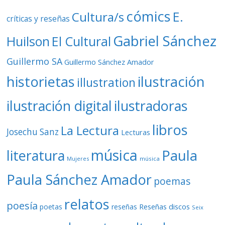
cómics
E.
Cultura/s
críticas y reseñas
Gabriel Sánchez
Huilson
El Cultural
Guillermo SA
Guillermo Sánchez Amador
ilustración
historietas
illustration
ilustración digital
ilustradoras
libros
La Lectura
Josechu Sanz
Lecturas
música
literatura
Paula
Mujeres
música
Paula Sánchez Amador
poemas
relatos
poesía
Reseñas discos
poetas
reseñas
Seix