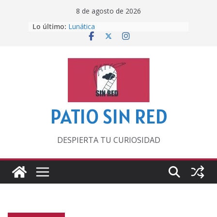
Saltar
8 de agosto de 2026
al
Lo último:
Lunática
contenido
Pero, hasta entonces…
Por los viejos tiempos
‘La broma infinita’ de recomendar
lecturas veraniegas
Otra del Mundial
PATIO SIN RED
DESPIERTA TU CURIOSIDAD