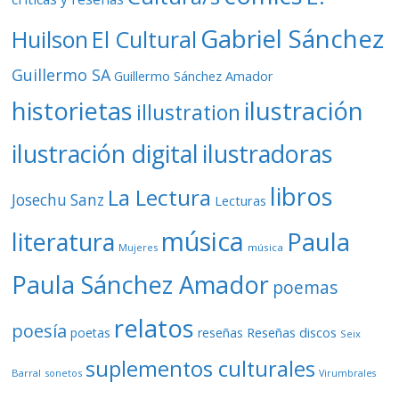
Gabriel Sánchez
Huilson
El Cultural
Guillermo SA
Guillermo Sánchez Amador
ilustración
historietas
illustration
ilustración digital
ilustradoras
libros
La Lectura
Josechu Sanz
Lecturas
música
literatura
Paula
Mujeres
música
Paula Sánchez Amador
poemas
relatos
poesía
Reseñas discos
poetas
reseñas
Seix
suplementos culturales
Barral
sonetos
Virumbrales