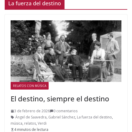
La fuerza del destino
RELATOS CON MÚSICA
El destino, siempre el destino
3 de febrero de 2026
0 comentarios
Ángel de Saavedra
,
Gabriel Sánchez
,
La fuerza del destino
,
música
,
relatos
,
Verdi
4 minutos de lectura