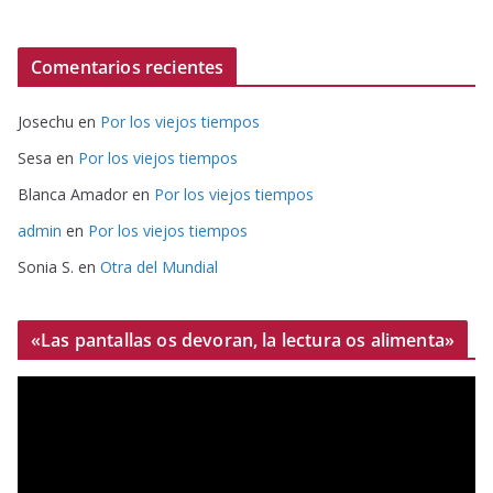
Comentarios recientes
Josechu
en
Por los viejos tiempos
Sesa
en
Por los viejos tiempos
Blanca Amador
en
Por los viejos tiempos
admin
en
Por los viejos tiempos
Sonia S.
en
Otra del Mundial
«Las pantallas os devoran, la lectura os alimenta»
R
e
p
r