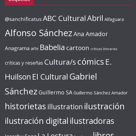
ABC Cultural
Abril
@sanchificatus
Alfaguara
Alfonso Sánchez
Ana Amador
Babelia
cartoon
Anagrama
arte
críticas literarias
cómics
E.
Cultura/s
críticas y reseñas
Gabriel
Huilson
El Cultural
Sánchez
Guillermo SA
Guillermo Sánchez Amador
ilustración
historietas
illustration
ilustración digital
ilustradoras
libros
La Lectura