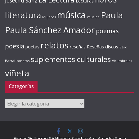
Josechu Sanz
Lecturas
música
literatura
Paula
Mujeres
música
Paula Sánchez Amador
poemas
relatos
poesía
Reseñas discos
poetas
reseñas
Seix
suplementos culturales
Barral
sonetos
Virumbrales
viñeta
Categorías
Categorías
Firmas
Guillermo SA
Alfonso Sánchez
Ana Amador
Paula