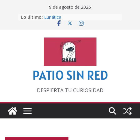
Saltar
9 de agosto de 2026
al
Lo último:
Lunática
contenido
Pero, hasta entonces…
Por los viejos tiempos
‘La broma infinita’ de recomendar
lecturas veraniegas
Otra del Mundial
PATIO SIN RED
DESPIERTA TU CURIOSIDAD