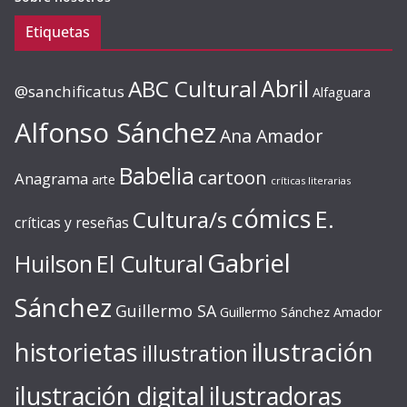
Etiquetas
ABC Cultural
Abril
@sanchificatus
Alfaguara
Alfonso Sánchez
Ana Amador
Babelia
cartoon
Anagrama
arte
críticas literarias
cómics
E.
Cultura/s
críticas y reseñas
Gabriel
Huilson
El Cultural
Sánchez
Guillermo SA
Guillermo Sánchez Amador
ilustración
historietas
illustration
ilustración digital
ilustradoras