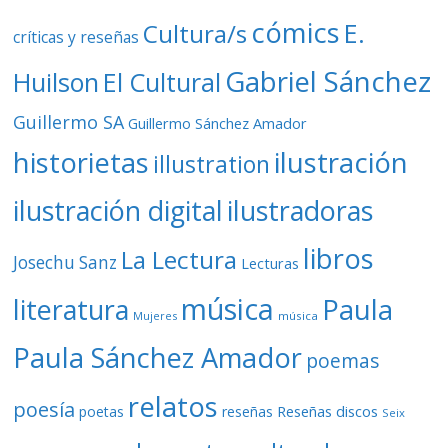
cómics
E.
Cultura/s
críticas y reseñas
Gabriel Sánchez
Huilson
El Cultural
Guillermo SA
Guillermo Sánchez Amador
ilustración
historietas
illustration
ilustración digital
ilustradoras
libros
La Lectura
Josechu Sanz
Lecturas
música
literatura
Paula
Mujeres
música
Paula Sánchez Amador
poemas
relatos
poesía
Reseñas discos
poetas
reseñas
Seix