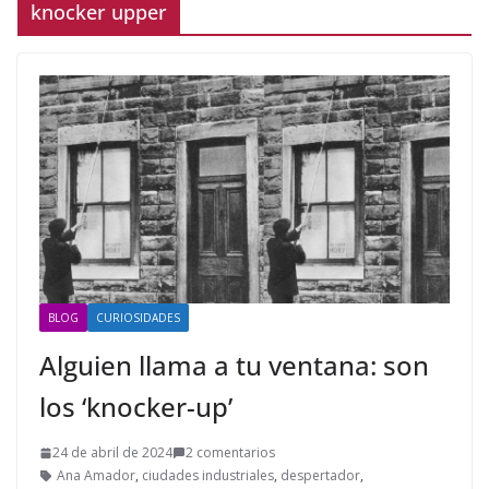
knocker upper
BLOG
CURIOSIDADES
Alguien llama a tu ventana: son
los ‘knocker-up’
24 de abril de 2024
2 comentarios
Ana Amador
,
ciudades industriales
,
despertador
,