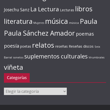
libros
La Lectura
Josechu Sanz
Lecturas
música
literatura
Paula
Mujeres
música
Paula Sánchez Amador
poemas
relatos
poesía
Reseñas discos
poetas
reseñas
Seix
suplementos culturales
Barral
sonetos
Virumbrales
viñeta
Categorías
Categorías