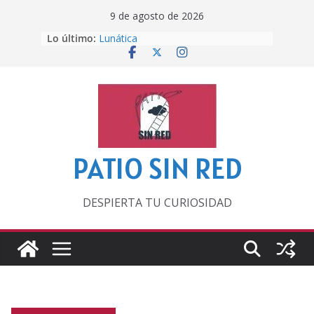
Saltar
9 de agosto de 2026
al
Lo último:
Lunática
contenido
Pero, hasta entonces…
Por los viejos tiempos
‘La broma infinita’ de recomendar
lecturas veraniegas
Otra del Mundial
PATIO SIN RED
DESPIERTA TU CURIOSIDAD