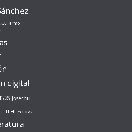
Sánchez
A
Guillermo
r
tas
n
ón
ón digital
ras
Josechu
ctura
Lecturas
eratura