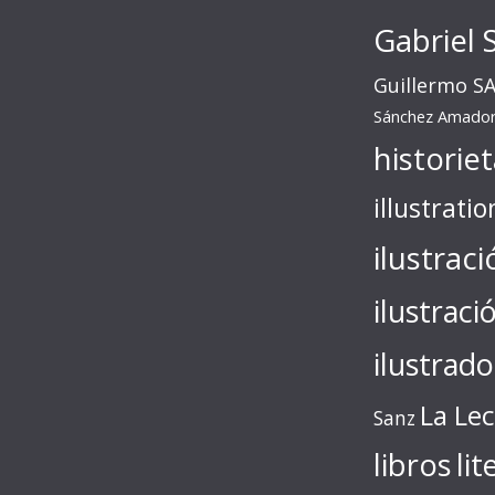
Gabriel 
Guillermo S
Sánchez Amado
historie
illustratio
ilustraci
ilustraci
ilustrado
La Le
Sanz
libros
lit