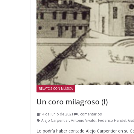
RELATOS CON MÚSICA
Un coro milagroso (I)
14 de junio de 2021
0 comentarios
Alejo Carpentier
,
Antonio Vivaldi
,
Federico Händel
,
Gab
Lo podría haber contado Alejo Carpentier en su C