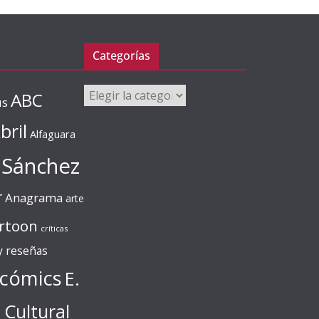
Categorías
Categorías
ABC
us
bril
Alfaguara
 Sánchez
r
Anagrama
arte
rtoon
críticas
 y reseñas
cómics
E.
l Cultural