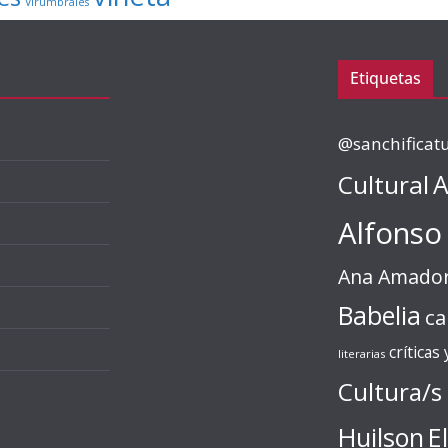
Virumbrales
Etiquetas
@sanchificat
Cultural
A
Alfonso
Ana Amado
Babelia
ca
críticas
literarias
Cultura/s
Huilson
E