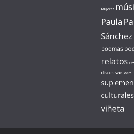
músi
Mujeres
Paula
Pa
Sánchez
poe
poemas
relatos
re
discos
Seix Barral
suplemen
culturales
viñeta