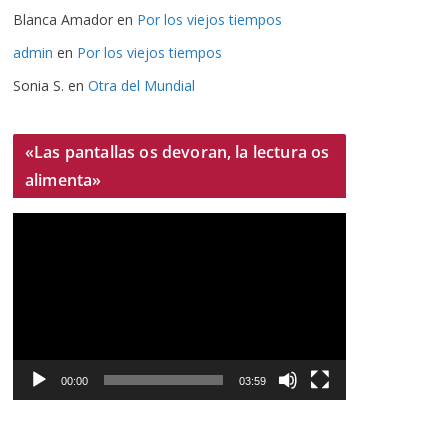
Blanca Amador
en
Por los viejos tiempos
admin
en
Por los viejos tiempos
Sonia S.
en
Otra del Mundial
«Las pantallas os devoran, la lectura os
alimenta»
R
e
p
r
o
d
u
00:00
03:59
c
t