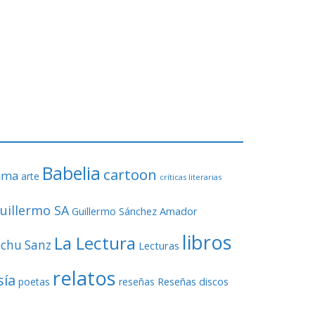
Babelia
cartoon
ama
arte
críticas literarias
uillermo SA
Guillermo Sánchez Amador
libros
La Lectura
echu Sanz
Lecturas
relatos
sía
Reseñas discos
poetas
reseñas