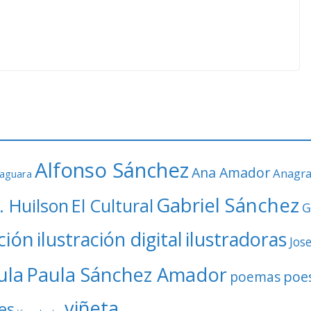
Alfonso Sánchez
Ana Amador
Anagr
faguara
Gabriel Sánchez
. Huilson
El Cultural
G
ación
ilustración digital
ilustradoras
Jos
ula
Paula Sánchez Amador
poe
poemas
viñeta
es