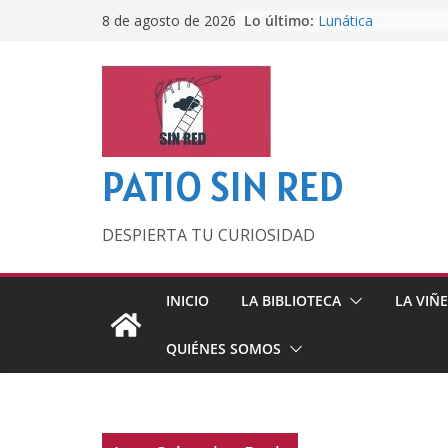
Saltar
Lo último:
Lunática
8 de agosto de 2026
al
Pero, hasta entonc
Por los viejos tiem
contenido
‘La broma infinita’
lecturas veraniegas
Otra del Mundial
PATIO SIN RED
DESPIERTA TU CURIOSIDAD
INICIO
LA BIBLIOTECA
LA VIÑ
QUIÉNES SOMOS