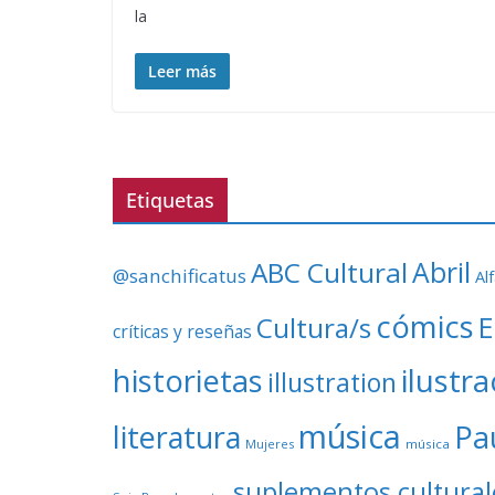
la
Leer más
Etiquetas
ABC Cultural
Abril
@sanchificatus
Al
cómics
E
Cultura/s
críticas y reseñas
ilustr
historietas
illustration
música
literatura
Pa
Mujeres
música
suplementos cultural