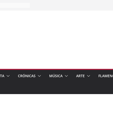
es…
pos
 de recomendar
ETA
CRÓNICAS
MÚSICA
ARTE
FLAMEN