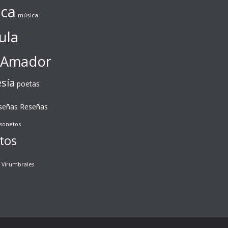
ca
música
ula
 Amador
sía
poetas
Reseñas
señas
sonetos
tos
Virumbrales