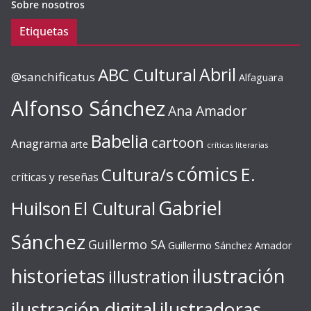
Sobre nosotros
Etiquetas
ABC Cultural
Abril
@sanchificatus
Alfaguara
Alfonso Sánchez
Ana Amador
Babelia
cartoon
Anagrama
arte
críticas literarias
cómics
E.
Cultura/s
críticas y reseñas
Gabriel
Huilson
El Cultural
Sánchez
Guillermo SA
Guillermo Sánchez Amador
ilustración
historietas
illustration
ilustración digital
ilustradoras