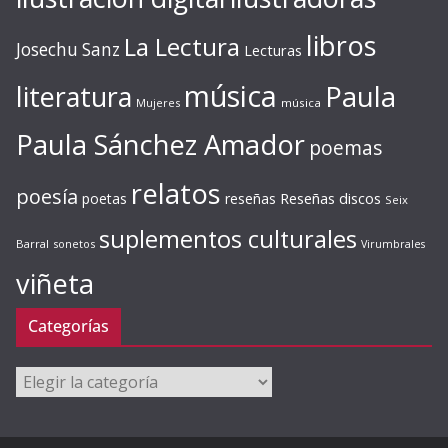
libros
La Lectura
Josechu Sanz
Lecturas
música
literatura
Paula
Mujeres
música
Paula Sánchez Amador
poemas
relatos
poesía
Reseñas discos
poetas
reseñas
Seix
suplementos culturales
Barral
sonetos
Virumbrales
viñeta
Categorías
Categorías