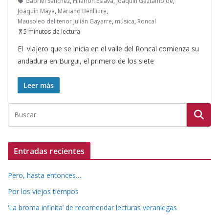
Gabriel Sánchez
,
Hilarión Eslava
,
Joaquín Gaztambide
,
Joaquín Maya
,
Mariano Benlliure
,
Mausoleo del tenor Julián Gayarre
,
música
,
Roncal
5 minutos de lectura
El viajero que se inicia en el valle del Roncal comienza su
andadura en Burgui, el primero de los siete
Leer más
Entradas recientes
Pero, hasta entonces…
Por los viejos tiempos
‘La broma infinita’ de recomendar lecturas veraniegas