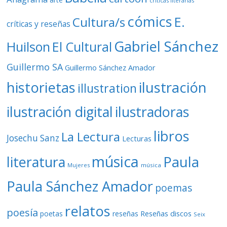
críticas literarias
cómics
E.
Cultura/s
críticas y reseñas
Gabriel Sánchez
Huilson
El Cultural
Guillermo SA
Guillermo Sánchez Amador
ilustración
historietas
illustration
ilustración digital
ilustradoras
libros
La Lectura
Josechu Sanz
Lecturas
música
literatura
Paula
Mujeres
música
Paula Sánchez Amador
poemas
relatos
poesía
Reseñas discos
poetas
reseñas
Seix