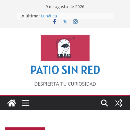
Saltar
9 de agosto de 2026
al
Lo último:
Lunática
contenido
Pero, hasta entonces…
Por los viejos tiempos
‘La broma infinita’ de recomendar
lecturas veraniegas
Otra del Mundial
PATIO SIN RED
DESPIERTA TU CURIOSIDAD