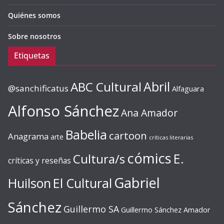
Quiénes somos
Sobre nosotros
Etiquetas
ABC Cultural
Abril
@sanchificatus
Alfaguara
Alfonso Sánchez
Ana Amador
Babelia
cartoon
Anagrama
arte
críticas literarias
cómics
E.
Cultura/s
críticas y reseñas
Gabriel
Huilson
El Cultural
Sánchez
Guillermo SA
Guillermo Sánchez Amador