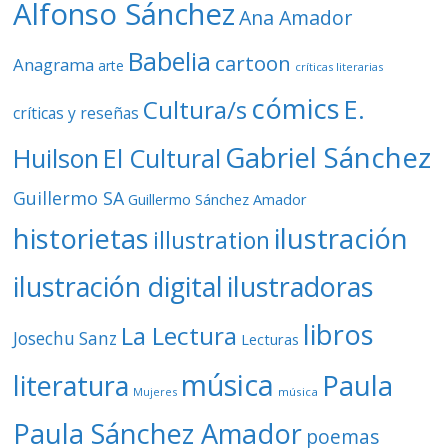
Alfonso Sánchez
Ana Amador
Babelia
cartoon
Anagrama
arte
críticas literarias
cómics
E.
Cultura/s
críticas y reseñas
Gabriel Sánchez
Huilson
El Cultural
Guillermo SA
Guillermo Sánchez Amador
ilustración
historietas
illustration
ilustración digital
ilustradoras
libros
La Lectura
Josechu Sanz
Lecturas
música
literatura
Paula
Mujeres
música
Paula Sánchez Amador
poemas