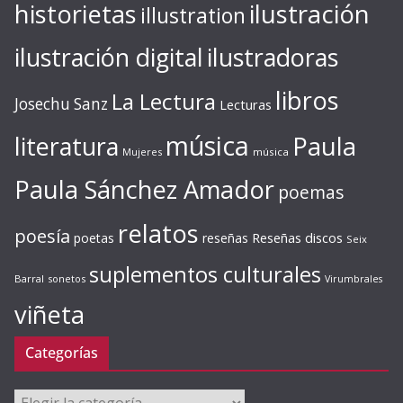
ilustración
historietas
illustration
ilustración digital
ilustradoras
libros
La Lectura
Josechu Sanz
Lecturas
música
literatura
Paula
Mujeres
música
Paula Sánchez Amador
poemas
relatos
poesía
Reseñas discos
poetas
reseñas
Seix
suplementos culturales
Barral
sonetos
Virumbrales
viñeta
Categorías
Categorías