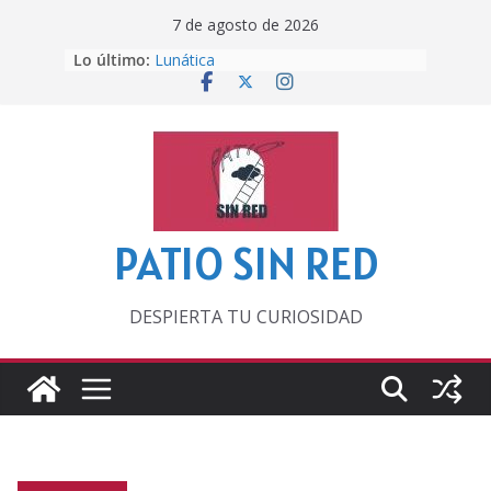
Saltar
7 de agosto de 2026
al
Lo último:
Lunática
contenido
Pero, hasta entonces…
Por los viejos tiempos
‘La broma infinita’ de recomendar
lecturas veraniegas
Otra del Mundial
PATIO SIN RED
DESPIERTA TU CURIOSIDAD