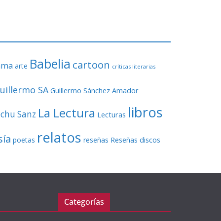
o
r
d
e
v
Babelia
í
cartoon
ama
arte
críticas literarias
d
e
uillermo SA
Guillermo Sánchez Amador
o
libros
La Lectura
echu Sanz
Lecturas
relatos
sía
Reseñas discos
poetas
reseñas
Categorías