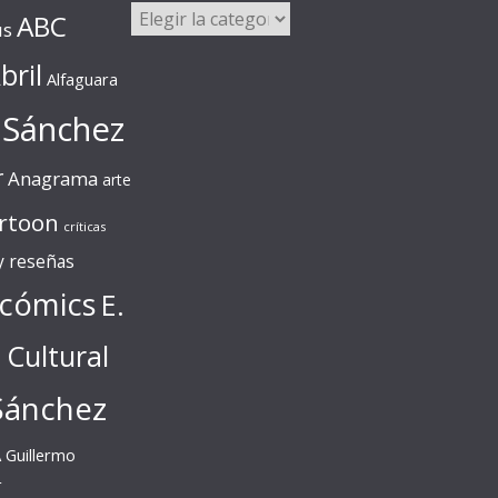
Categorías
ABC
us
bril
Alfaguara
 Sánchez
r
Anagrama
arte
rtoon
críticas
 y reseñas
cómics
E.
l Cultural
Sánchez
A
Guillermo
r