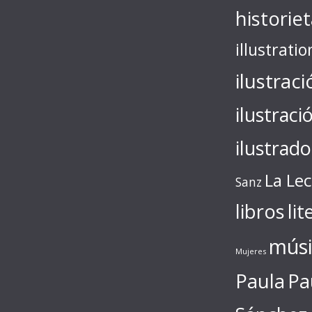
historie
illustratio
ilustraci
ilustraci
ilustrado
La Le
Sanz
libros
lit
músi
Mujeres
Paula
Pa