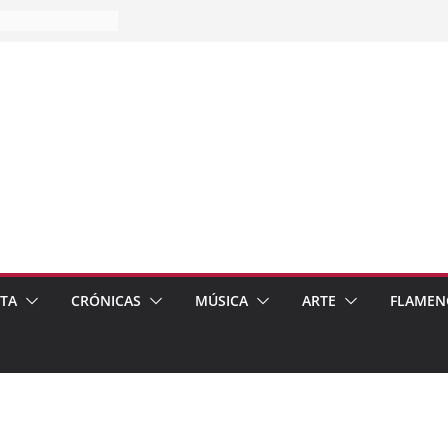
es…
pos
 de recomendar
ETA
CRÓNICAS
MÚSICA
ARTE
FLAMEN