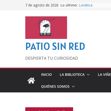
Saltar
Lo último:
Lunática
7 de agosto de 2026
al
Pero, hasta entonc
Por los viejos tiem
contenido
‘La broma infinita’
lecturas veraniegas
Otra del Mundial
PATIO SIN RED
DESPIERTA TU CURIOSIDAD
INICIO
LA BIBLIOTECA
LA VIÑ
QUIÉNES SOMOS