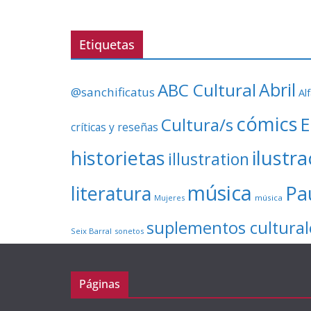
Etiquetas
ABC Cultural
Abril
@sanchificatus
Al
cómics
E
Cultura/s
críticas y reseñas
ilustr
historietas
illustration
música
literatura
Pa
Mujeres
música
suplementos cultural
Seix Barral
sonetos
Páginas