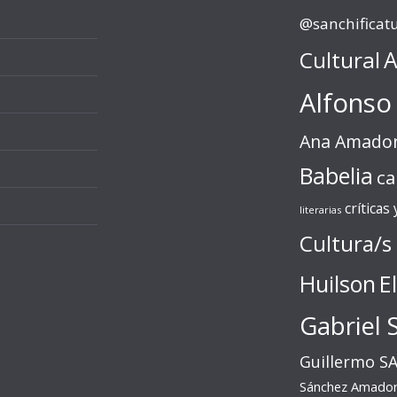
@sanchificat
Cultural
A
Alfonso
Ana Amado
Babelia
ca
críticas
literarias
Cultura/s
Huilson
E
Gabriel 
Guillermo S
Sánchez Amado