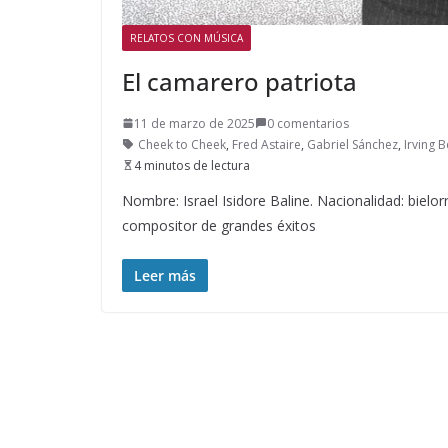
RELATOS CON MÚSICA
El camarero patriota
11 de marzo de 2025
0 comentarios
Cheek to Cheek
,
Fred Astaire
,
Gabriel Sánchez
,
Irving B
4 minutos de lectura
Nombre: Israel Isidore Baline. Nacionalidad: bielor
compositor de grandes éxitos
Leer más