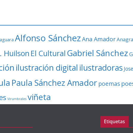
Alfonso Sánchez
Ana Amador
Anagr
faguara
Gabriel Sánchez
. Huilson
El Cultural
G
ación
ilustración digital
ilustradoras
Jos
ula
Paula Sánchez Amador
poe
poemas
viñeta
es
Virumbrales
Etiquetas