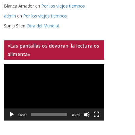
Blanca Amador
en
Por los viejos tiempos
admin
en
Por los viejos tiempos
Sonia S.
en
Otra del Mundial
«Las pantallas os devoran, la lectura os
alimenta»
R
e
p
r
o
d
u
00:00
03:59
c
t