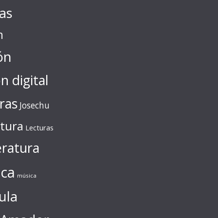
tas
n
ón
ón digital
ras
Josechu
ctura
Lecturas
eratura
ca
música
ula