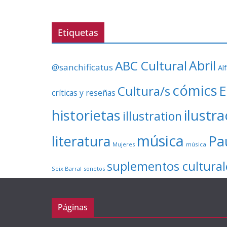
Etiquetas
ABC Cultural
Abril
@sanchificatus
Al
cómics
E
Cultura/s
críticas y reseñas
ilustr
historietas
illustration
música
literatura
Pa
Mujeres
música
suplementos cultural
Seix Barral
sonetos
Páginas