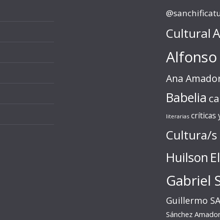
@sanchificat
Cultural
A
Alfonso
Ana Amado
Babelia
ca
críticas
literarias
Cultura/s
Huilson
E
Gabriel 
Guillermo S
Sánchez Amado