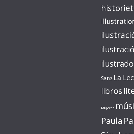
historie
illustratio
ilustraci
ilustraci
ilustrado
La Le
Sanz
libros
lit
músi
Mujeres
Paula
Pa