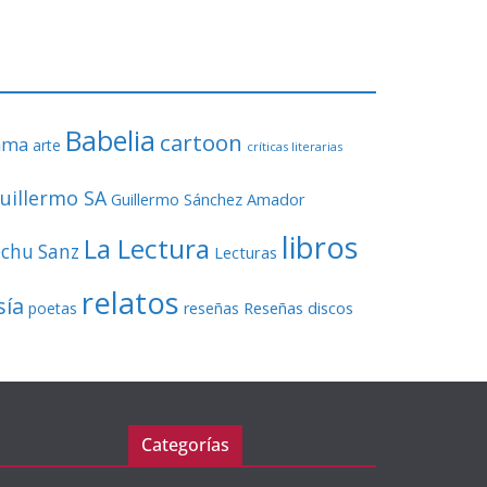
o
r
d
e
v
Babelia
í
cartoon
ama
arte
críticas literarias
d
e
uillermo SA
Guillermo Sánchez Amador
o
libros
La Lectura
echu Sanz
Lecturas
relatos
sía
Reseñas discos
poetas
reseñas
Categorías