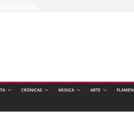
es…
pos
 de recomendar
ETA
CRÓNICAS
MÚSICA
ARTE
FLAMEN