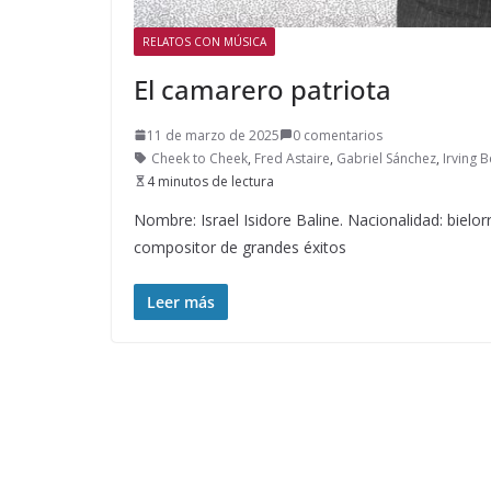
RELATOS CON MÚSICA
El camarero patriota
11 de marzo de 2025
0 comentarios
Cheek to Cheek
,
Fred Astaire
,
Gabriel Sánchez
,
Irving B
4 minutos de lectura
Nombre: Israel Isidore Baline. Nacionalidad: bielor
compositor de grandes éxitos
Leer más