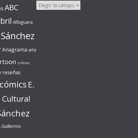
Categorías
ABC
us
bril
Alfaguara
 Sánchez
r
Anagrama
arte
rtoon
críticas
 y reseñas
cómics
E.
l Cultural
Sánchez
A
Guillermo
r