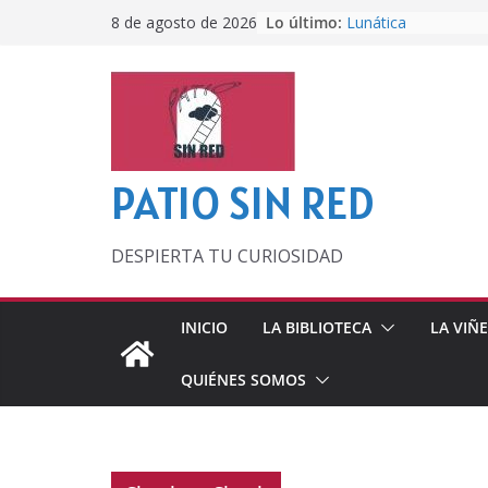
Saltar
Lo último:
Lunática
8 de agosto de 2026
al
Pero, hasta entonc
Por los viejos tiem
contenido
‘La broma infinita’
lecturas veraniegas
Otra del Mundial
PATIO SIN RED
DESPIERTA TU CURIOSIDAD
INICIO
LA BIBLIOTECA
LA VIÑ
QUIÉNES SOMOS