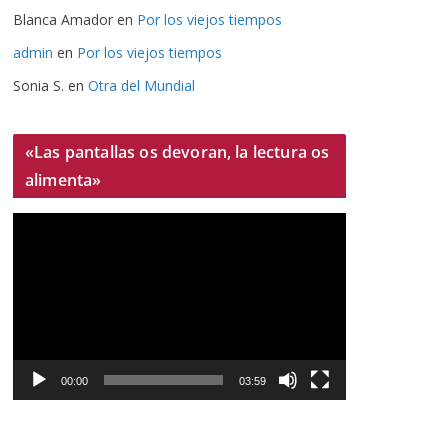
Blanca Amador
en
Por los viejos tiempos
admin
en
Por los viejos tiempos
Sonia S.
en
Otra del Mundial
«Las pantallas os devoran, la lectura os
alimenta»
R
e
p
r
o
d
u
00:00
03:59
c
t