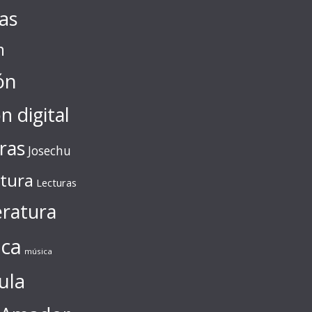
tas
n
ón
ón digital
ras
Josechu
ctura
Lecturas
eratura
ca
música
ula