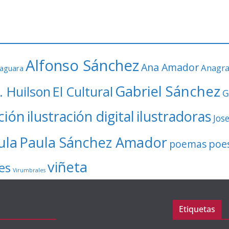
Alfonso Sánchez
Ana Amador
Anagr
faguara
Gabriel Sánchez
. Huilson
El Cultural
G
ación
ilustración digital
ilustradoras
Jos
ula
Paula Sánchez Amador
poe
poemas
viñeta
es
Virumbrales
Etiquetas