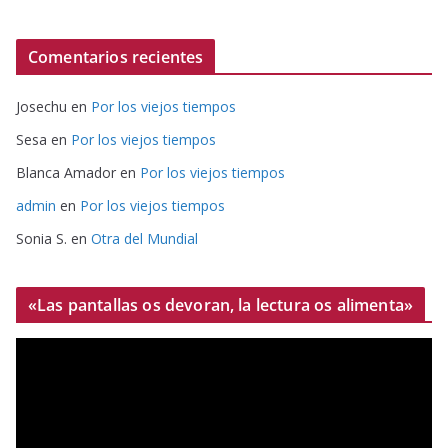
Comentarios recientes
Josechu
en
Por los viejos tiempos
Sesa
en
Por los viejos tiempos
Blanca Amador
en
Por los viejos tiempos
admin
en
Por los viejos tiempos
Sonia S.
en
Otra del Mundial
«Las pantallas os devoran, la lectura os alimenta»
R
e
p
r