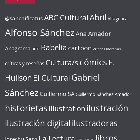
ABC Cultural
Abril
@sanchificatus
Alfaguara
Alfonso Sánchez
Ana Amador
Babelia
cartoon
Anagrama
arte
críticas literarias
cómics
E.
Cultura/s
críticas y reseñas
Gabriel
Huilson
El Cultural
Sánchez
Guillermo SA
Guillermo Sánchez Amador
ilustración
historietas
illustration
ilustración digital
ilustradoras
libros
La Lectura
Josechu Sanz
Lecturas