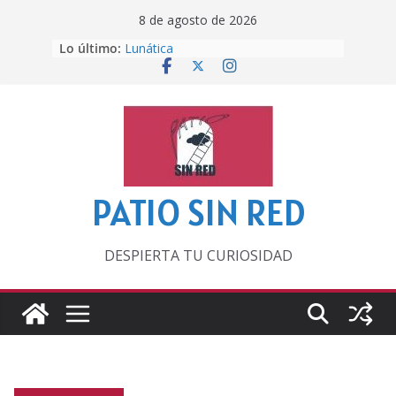
Saltar
8 de agosto de 2026
al
Lo último:
Lunática
contenido
Pero, hasta entonces…
Por los viejos tiempos
‘La broma infinita’ de recomendar
lecturas veraniegas
Otra del Mundial
PATIO SIN RED
DESPIERTA TU CURIOSIDAD