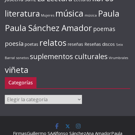
música
literatura
Paula
Mujeres
música
Paula Sánchez Amador
poemas
relatos
poesía
Reseñas discos
poetas
reseñas
Seix
suplementos culturales
Barral
sonetos
Virumbrales
viñeta
Categorías
Categorías
Firmas
Guillermo SA
Alfonso Sánchez
Ana Amador
Paula