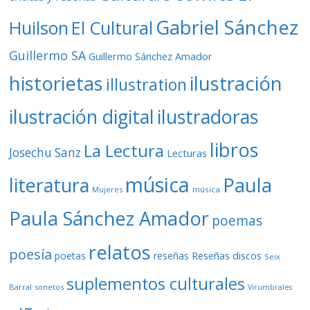
Gabriel Sánchez
Huilson
El Cultural
Guillermo SA
Guillermo Sánchez Amador
ilustración
historietas
illustration
ilustración digital
ilustradoras
libros
La Lectura
Josechu Sanz
Lecturas
música
literatura
Paula
Mujeres
música
Paula Sánchez Amador
poemas
relatos
poesía
Reseñas discos
poetas
reseñas
Seix
suplementos culturales
Barral
sonetos
Virumbrales