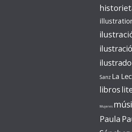
historie
illustratio
ilustraci
ilustraci
ilustrado
La Le
Sanz
libros
lit
músi
Mujeres
Paula
Pa