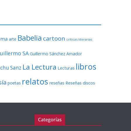
o
r
d
e
v
Babelia
í
cartoon
ama
arte
críticas literarias
d
e
uillermo SA
Guillermo Sánchez Amador
o
libros
La Lectura
echu Sanz
Lecturas
relatos
sía
Reseñas discos
poetas
reseñas
Categorías