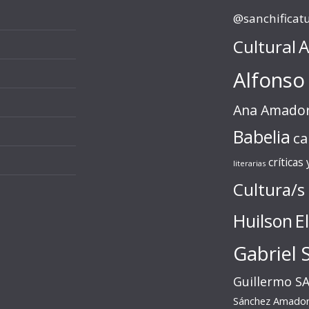
@sanchificat
Cultural
A
Alfonso
Ana Amado
Babelia
ca
críticas
literarias
Cultura/s
Huilson
E
Gabriel 
Guillermo S
Sánchez Amado