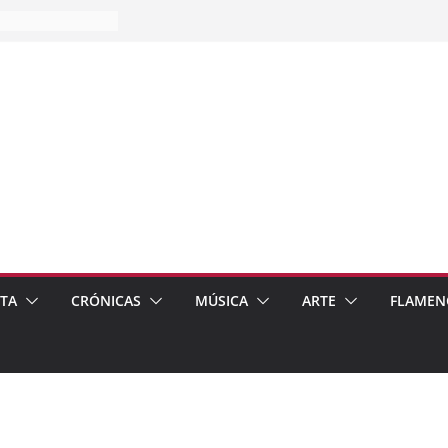
es…
pos
 de recomendar
ETA
CRÓNICAS
MÚSICA
ARTE
FLAMEN