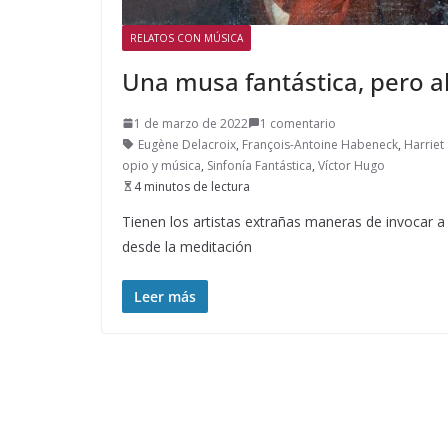
RELATOS CON MÚSICA
Una musa fantástica, pero a
1 de marzo de 2022
1 comentario
Eugène Delacroix
,
François-Antoine Habeneck
,
Harriet
opio y música
,
Sinfonía Fantástica
,
Víctor Hugo
4 minutos de lectura
Tienen los artistas extrañas maneras de invocar 
desde la meditación
Leer más