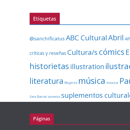
Etiquetas
ABC Cultural
Abril
@sanchificatus
Al
cómics
E
Cultura/s
críticas y reseñas
ilustr
historietas
illustration
música
literatura
Pa
Mujeres
música
suplementos cultural
Seix Barral
sonetos
Páginas