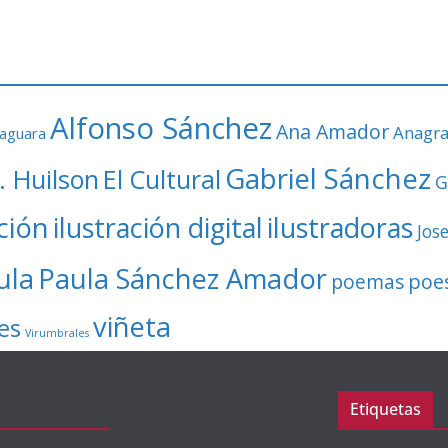
Alfonso Sánchez
Ana Amador
Anagr
faguara
Gabriel Sánchez
. Huilson
El Cultural
G
ación
ilustración digital
ilustradoras
Jos
ula
Paula Sánchez Amador
poe
poemas
viñeta
es
Virumbrales
Etiquetas