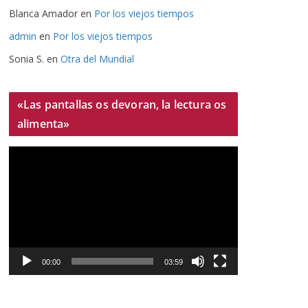
Blanca Amador
en
Por los viejos tiempos
admin
en
Por los viejos tiempos
Sonia S.
en
Otra del Mundial
«Las pantallas os devoran, la lectura os
alimenta»
R
e
p
r
o
d
u
00:00
03:59
c
t