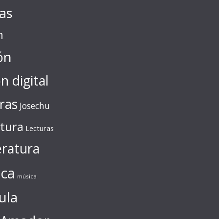
tas
n
ón
ón digital
ras
Josechu
ctura
Lecturas
eratura
ca
música
ula