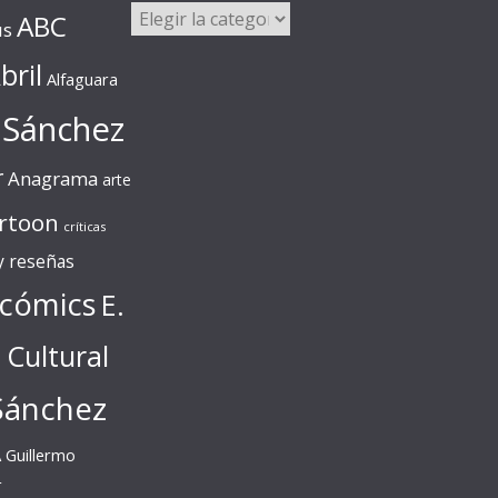
Categorías
ABC
us
bril
Alfaguara
 Sánchez
r
Anagrama
arte
rtoon
críticas
 y reseñas
cómics
E.
l Cultural
Sánchez
A
Guillermo
r