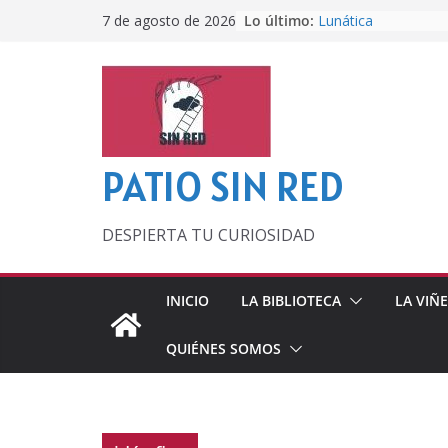
Saltar
Lo último:
Lunática
7 de agosto de 2026
al
Pero, hasta entonc
Por los viejos tiem
contenido
‘La broma infinita’
lecturas veraniegas
Otra del Mundial
PATIO SIN RED
DESPIERTA TU CURIOSIDAD
INICIO
LA BIBLIOTECA
LA VIÑ
QUIÉNES SOMOS