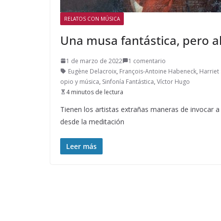
RELATOS CON MÚSICA
Una musa fantástica, pero a
1 de marzo de 2022
1 comentario
Eugène Delacroix
,
François-Antoine Habeneck
,
Harriet
opio y música
,
Sinfonía Fantástica
,
Víctor Hugo
4 minutos de lectura
Tienen los artistas extrañas maneras de invocar 
desde la meditación
Leer más