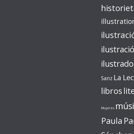
historie
illustratio
ilustraci
ilustraci
ilustrado
La Le
Sanz
libros
lit
músi
Mujeres
Paula
Pa