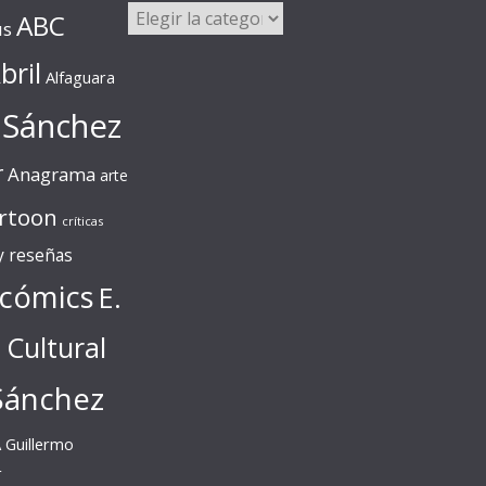
Categorías
ABC
us
bril
Alfaguara
 Sánchez
r
Anagrama
arte
rtoon
críticas
 y reseñas
cómics
E.
l Cultural
Sánchez
A
Guillermo
r