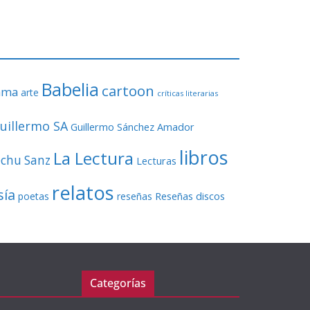
o
r
d
e
v
Babelia
í
cartoon
ama
arte
críticas literarias
d
e
uillermo SA
Guillermo Sánchez Amador
o
libros
La Lectura
echu Sanz
Lecturas
relatos
sía
Reseñas discos
poetas
reseñas
Categorías