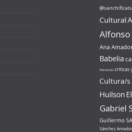
@sanchificat
Cultural
A
Alfonso
Ana Amado
Babelia
ca
críticas
literarias
Cultura/s
Huilson
E
Gabriel 
Guillermo S
Sánchez Amado