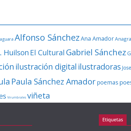
Alfonso Sánchez
Ana Amador
Anagr
faguara
Gabriel Sánchez
. Huilson
El Cultural
G
ación
ilustración digital
ilustradoras
Jos
ula
Paula Sánchez Amador
poe
poemas
viñeta
es
Virumbrales
Etiquetas