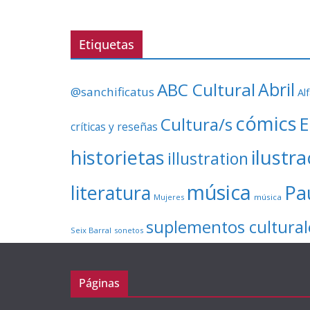
Etiquetas
ABC Cultural
Abril
@sanchificatus
Al
cómics
E
Cultura/s
críticas y reseñas
ilustr
historietas
illustration
música
literatura
Pa
Mujeres
música
suplementos cultural
Seix Barral
sonetos
Páginas