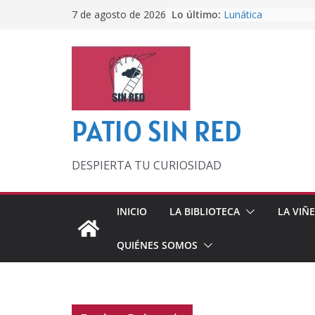
Saltar
Lo último:
Lunática
7 de agosto de 2026
al
Pero, hasta entonc
Por los viejos tiem
contenido
‘La broma infinita’
lecturas veraniegas
Otra del Mundial
PATIO SIN RED
DESPIERTA TU CURIOSIDAD
INICIO
LA BIBLIOTECA
LA VIÑ
QUIÉNES SOMOS