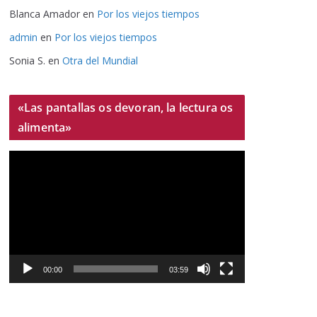
Blanca Amador
en
Por los viejos tiempos
admin
en
Por los viejos tiempos
Sonia S.
en
Otra del Mundial
«Las pantallas os devoran, la lectura os
alimenta»
R
e
p
r
o
d
u
00:00
03:59
c
t