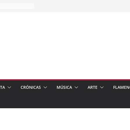
es…
pos
 de recomendar
ETA
CRÓNICAS
MÚSICA
ARTE
FLAMEN