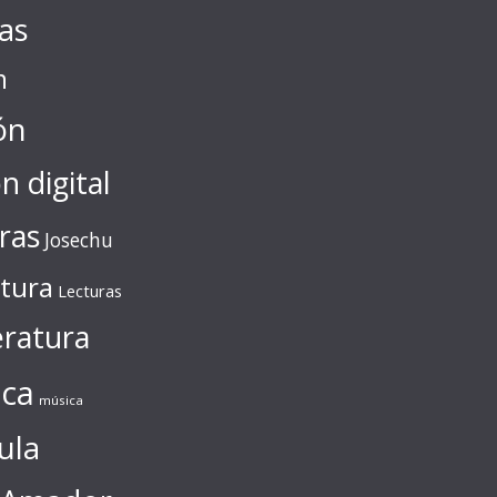
tas
n
ón
ón digital
ras
Josechu
ctura
Lecturas
eratura
ca
música
ula