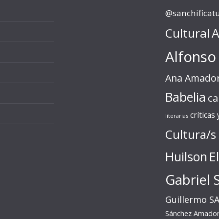
@sanchificat
Cultural
A
Alfonso
Ana Amado
Babelia
ca
críticas
literarias
Cultura/s
Huilson
E
Gabriel 
Guillermo S
Sánchez Amado