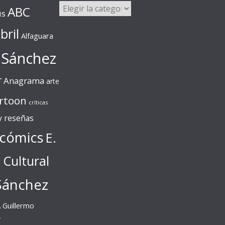
Categorías
ABC
us
bril
Alfaguara
 Sánchez
r
Anagrama
arte
rtoon
críticas
 y reseñas
cómics
E.
l Cultural
Sánchez
A
Guillermo
r