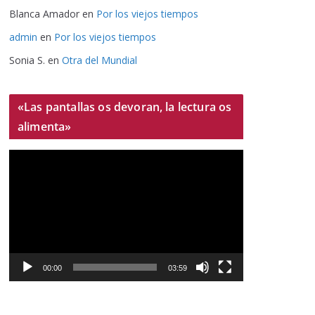
Blanca Amador
en
Por los viejos tiempos
admin
en
Por los viejos tiempos
Sonia S.
en
Otra del Mundial
«Las pantallas os devoran, la lectura os
alimenta»
R
e
p
r
o
d
u
00:00
03:59
c
t