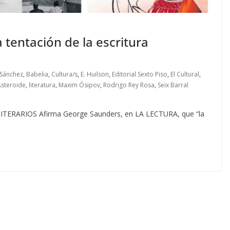
a tentación de la escritura
 Sánchez
,
Babelia
,
Cultura/s
,
E. Huilson
,
Editorial Sexto Piso
,
El Cultural
,
Asteroide
,
literatura
,
Maxim Ósipov
,
Rodrigo Rey Rosa
,
Seix Barral
RARIOS Afirma George Saunders, en LA LECTURA, que “la