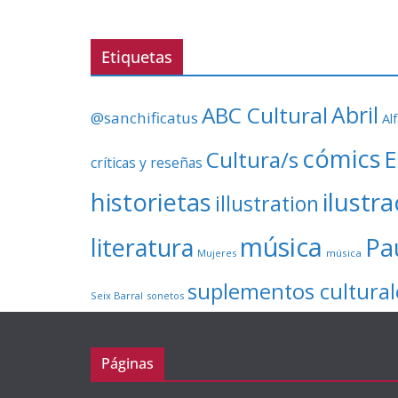
Etiquetas
ABC Cultural
Abril
@sanchificatus
Al
cómics
E
Cultura/s
críticas y reseñas
ilustr
historietas
illustration
música
literatura
Pa
Mujeres
música
suplementos cultural
Seix Barral
sonetos
Páginas