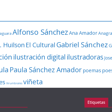
Alfonso Sánchez
Ana Amador
Anagr
faguara
Gabriel Sánchez
. Huilson
El Cultural
G
ación
ilustración digital
ilustradoras
Jos
ula
Paula Sánchez Amador
poe
poemas
viñeta
es
Virumbrales
Etiquetas