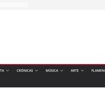
es…
pos
 de recomendar
ETA
CRÓNICAS
MÚSICA
ARTE
FLAMEN