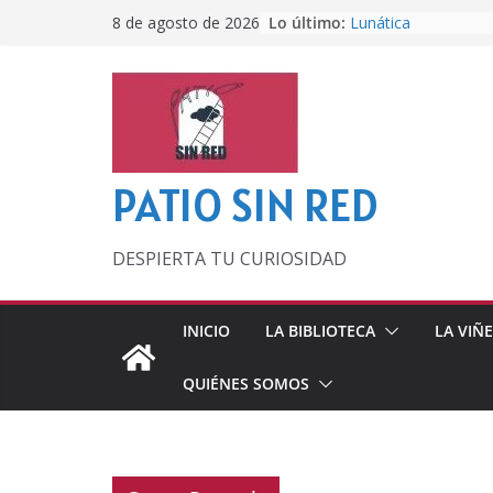
Saltar
Lo último:
Lunática
8 de agosto de 2026
al
Pero, hasta entonc
Por los viejos tiem
contenido
‘La broma infinita’
lecturas veraniegas
Otra del Mundial
PATIO SIN RED
DESPIERTA TU CURIOSIDAD
INICIO
LA BIBLIOTECA
LA VIÑ
QUIÉNES SOMOS