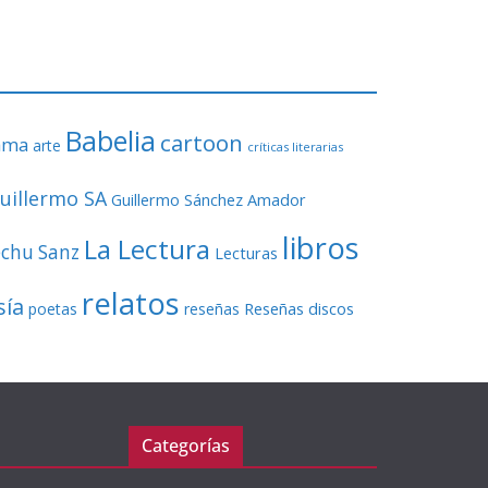
o
r
d
e
v
Babelia
í
cartoon
ama
arte
críticas literarias
d
e
uillermo SA
Guillermo Sánchez Amador
o
libros
La Lectura
echu Sanz
Lecturas
relatos
sía
Reseñas discos
poetas
reseñas
Categorías