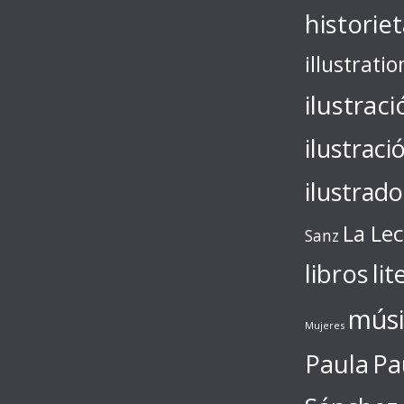
historie
illustratio
ilustraci
ilustraci
ilustrado
La Le
Sanz
libros
lit
músi
Mujeres
Paula
Pa