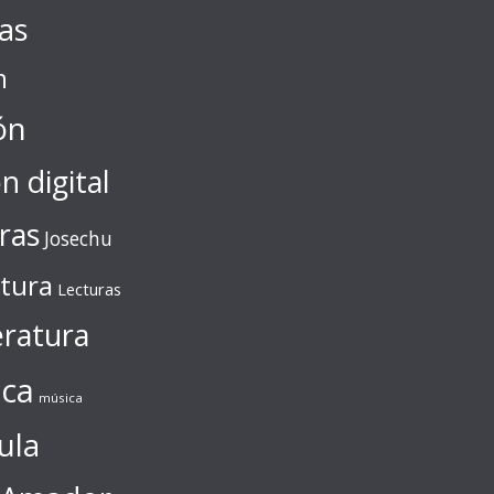
tas
n
ón
ón digital
ras
Josechu
ctura
Lecturas
eratura
ca
música
ula