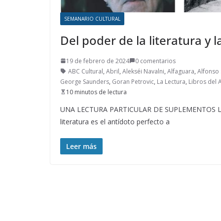
SEMANARIO CULTURAL
Del poder de la literatura y l
19 de febrero de 2024
0 comentarios
ABC Cultural
,
Abril
,
Alekséi Navalni
,
Alfaguara
,
Alfonso
George Saunders
,
Goran Petrovic
,
La Lectura
,
Libros del 
10 minutos de lectura
UNA LECTURA PARTICULAR DE SUPLEMENTOS LITE
literatura es el antídoto perfecto a
Leer más