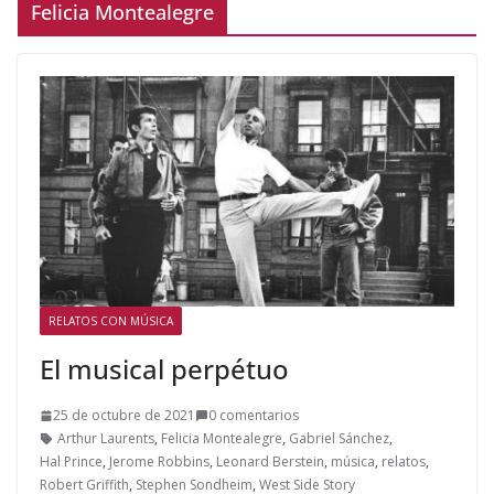
Felicia Montealegre
RELATOS CON MÚSICA
El musical perpétuo
25 de octubre de 2021
0 comentarios
Arthur Laurents
,
Felicia Montealegre
,
Gabriel Sánchez
,
Hal Prince
,
Jerome Robbins
,
Leonard Berstein
,
música
,
relatos
,
Robert Griffith
,
Stephen Sondheim
,
West Side Story