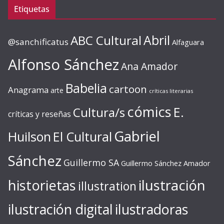
Etiquetas
ABC Cultural
Abril
@sanchificatus
Alfaguara
Alfonso Sánchez
Ana Amador
Babelia
cartoon
Anagrama
arte
críticas literarias
cómics
E.
Cultura/s
críticas y reseñas
Gabriel
Huilson
El Cultural
Sánchez
Guillermo SA
Guillermo Sánchez Amador
ilustración
historietas
illustration
ilustración digital
ilustradoras