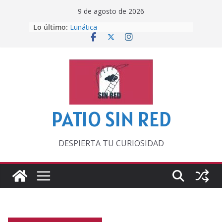
Saltar
9 de agosto de 2026
al
Lo último:
Lunática
contenido
Pero, hasta entonces…
Por los viejos tiempos
‘La broma infinita’ de recomendar
lecturas veraniegas
Otra del Mundial
PATIO SIN RED
DESPIERTA TU CURIOSIDAD