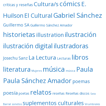
cómics
E.
Cultura/s
críticas y reseñas
Gabriel Sánchez
Huilson
El Cultural
Guillermo SA
Guillermo Sánchez Amador
ilustración
historietas
illustration
ilustración digital
ilustradoras
libros
La Lectura
Josechu Sanz
Lecturas
música
literatura
Paula
Mujeres
música
Paula Sánchez Amador
poemas
relatos
poesía
Reseñas discos
poetas
reseñas
Seix
suplementos culturales
Barral
sonetos
Virumbrales