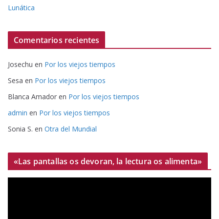
Lunática
Comentarios recientes
Josechu
en
Por los viejos tiempos
Sesa
en
Por los viejos tiempos
Blanca Amador
en
Por los viejos tiempos
admin
en
Por los viejos tiempos
Sonia S.
en
Otra del Mundial
«Las pantallas os devoran, la lectura os alimenta»
R
e
p