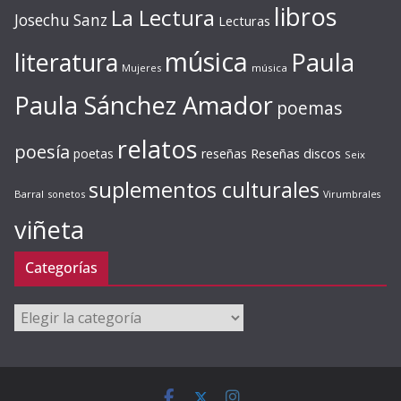
libros
La Lectura
Josechu Sanz
Lecturas
música
literatura
Paula
Mujeres
música
Paula Sánchez Amador
poemas
relatos
poesía
Reseñas discos
poetas
reseñas
Seix
suplementos culturales
Barral
sonetos
Virumbrales
viñeta
Categorías
Categorías