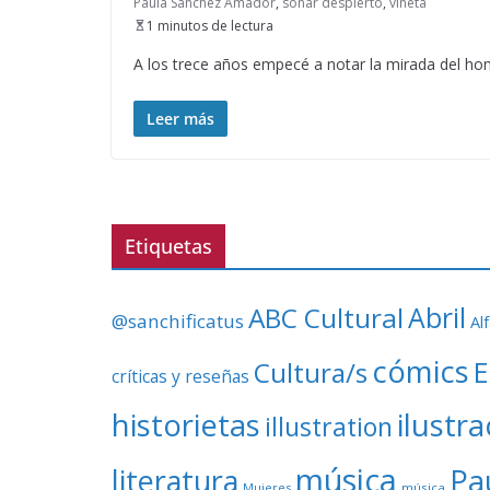
Paula Sánchez Amador
,
soñar despierto
,
viñeta
1 minutos de lectura
A los trece años empecé a notar la mirada del hom
Leer más
Etiquetas
ABC Cultural
Abril
@sanchificatus
Al
cómics
E
Cultura/s
críticas y reseñas
ilustr
historietas
illustration
música
literatura
Pa
Mujeres
música