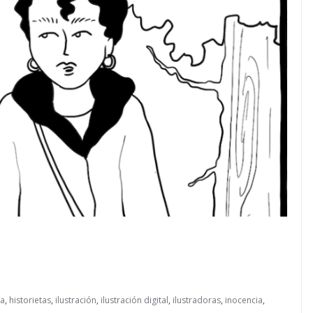
ía
,
historietas
,
ilustración
,
ilustración digital
,
ilustradoras
,
inocencia
,