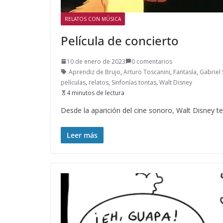
RELATOS CON MÚSICA
Película de concierto
10 de enero de 2023
0 comentarios
Aprendiz de Brujo
,
Arturo Toscanini
,
Fantasía
,
Gabriel
películas
,
relatos
,
Sinfonías tontas
,
Walt Disney
4 minutos de lectura
Desde la aparición del cine sonoro, Walt Disney t
Leer más