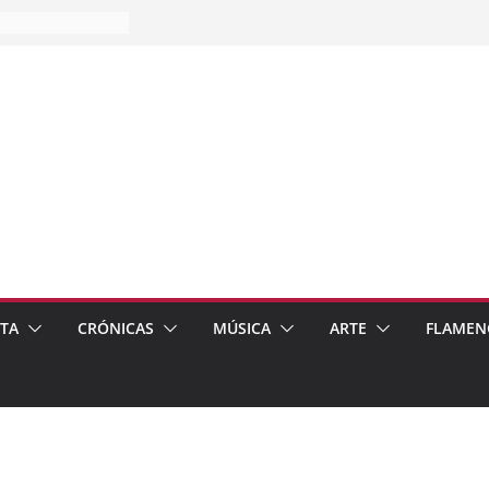
es…
pos
 de recomendar
ETA
CRÓNICAS
MÚSICA
ARTE
FLAMEN