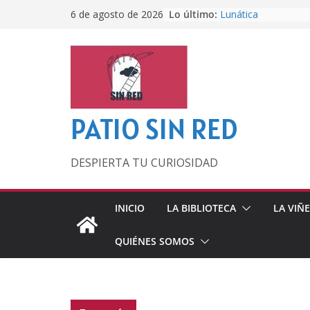
Saltar
Lo último:
Lunática
6 de agosto de 2026
al
Pero, hasta entonc
Por los viejos tiem
contenido
‘La broma infinita’
lecturas veraniegas
Otra del Mundial
PATIO SIN RED
DESPIERTA TU CURIOSIDAD
INICIO
LA BIBLIOTECA
LA VIÑ
QUIÉNES SOMOS