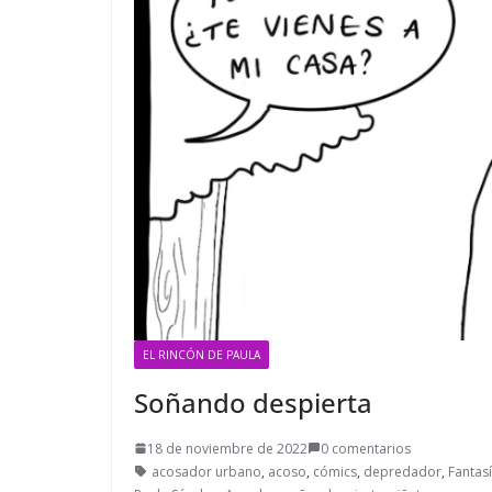
EL RINCÓN DE PAULA
Soñando despierta
18 de noviembre de 2022
0 comentarios
acosador urbano
,
acoso
,
cómics
,
depredador
,
Fantas