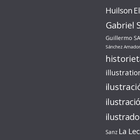
Huilson
E
Gabriel 
Guillermo S
Sánchez Amado
historie
illustratio
ilustraci
ilustraci
ilustrado
La Le
Sanz