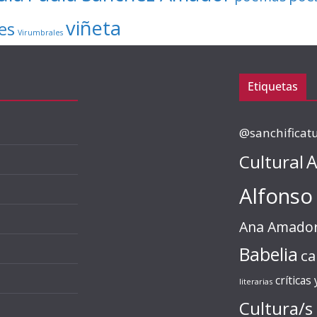
viñeta
es
Virumbrales
Etiquetas
@sanchificat
Cultural
A
Alfonso
Ana Amado
Babelia
ca
críticas
literarias
Cultura/s