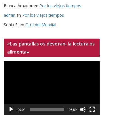
Blanca Amador
en
Por los viejos tiempos
admin
en
Por los viejos tiempos
Sonia S.
en
Otra del Mundial
«Las pantallas os devoran, la lectura os
alimenta»
R
e
p
r
o
d
u
00:00
03:59
c
t