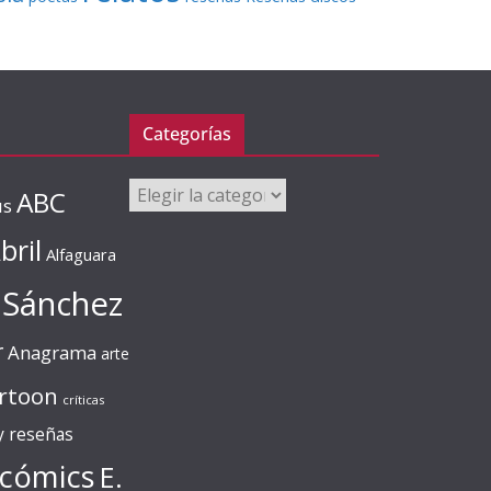
Categorías
Categorías
ABC
us
bril
Alfaguara
 Sánchez
r
Anagrama
arte
rtoon
críticas
 y reseñas
cómics
E.