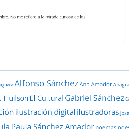
bre. No me refiero a la mirada curiosa de los
Alfonso Sánchez
Ana Amador
Anagr
faguara
Gabriel Sánchez
. Huilson
El Cultural
G
ación
ilustración digital
ilustradoras
Jos
ula
Paula Sánchez Amador
poe
poemas