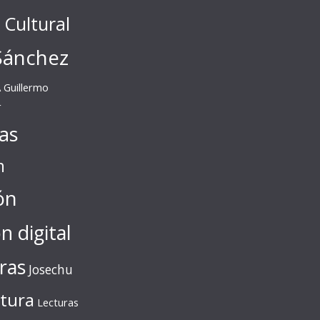
l Cultural
Sánchez
A
Guillermo
r
tas
n
ón
ón digital
ras
Josechu
ctura
Lecturas