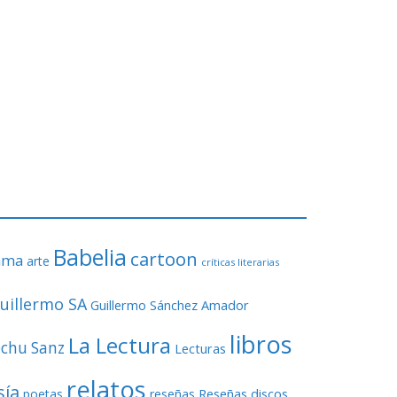
Babelia
cartoon
ama
arte
críticas literarias
uillermo SA
Guillermo Sánchez Amador
libros
La Lectura
echu Sanz
Lecturas
relatos
sía
Reseñas discos
poetas
reseñas