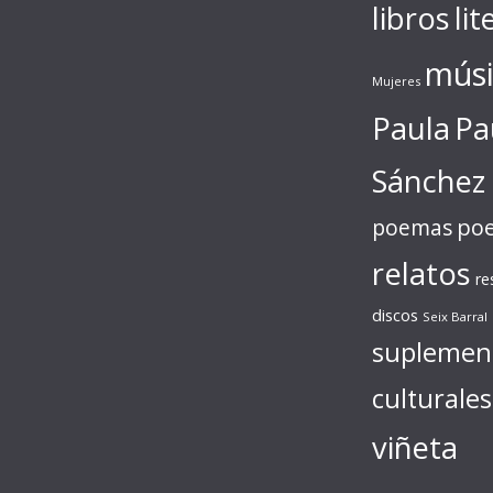
libros
lit
músi
Mujeres
Paula
Pa
Sánchez
poe
poemas
relatos
re
discos
Seix Barral
suplemen
culturales
viñeta