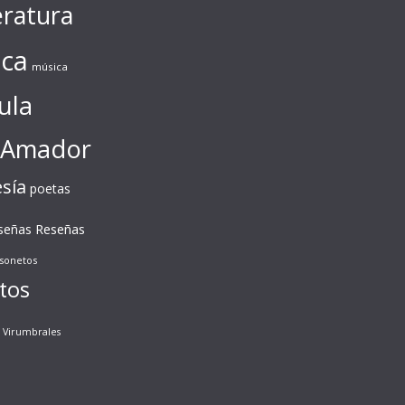
eratura
ca
música
ula
 Amador
sía
poetas
Reseñas
señas
sonetos
tos
Virumbrales