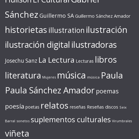
Sánchez
Guillermo SA
Guillermo Sánchez Amador
ilustración
historietas
illustration
ilustración digital
ilustradoras
libros
La Lectura
Josechu Sanz
Lecturas
música
literatura
Paula
Mujeres
música
Paula Sánchez Amador
poemas
relatos
poesía
Reseñas discos
poetas
reseñas
Seix
suplementos culturales
Barral
sonetos
Virumbrales
viñeta