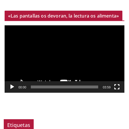
«Las pantallas os devoran, la lectura os alimenta»
R
e
p
r
o
d
u
c
t
00:00
03:59
o
r
d
e
v
Etiquetas