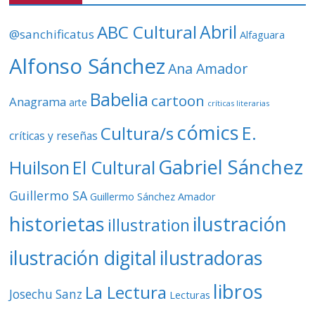
í
d
ABC Cultural
Abril
@sanchificatus
Alfaguara
e
o
Alfonso Sánchez
Ana Amador
Babelia
cartoon
Anagrama
arte
críticas literarias
cómics
E.
Cultura/s
críticas y reseñas
Gabriel Sánchez
Huilson
El Cultural
Guillermo SA
Guillermo Sánchez Amador
ilustración
historietas
illustration
ilustración digital
ilustradoras
libros
La Lectura
Josechu Sanz
Lecturas