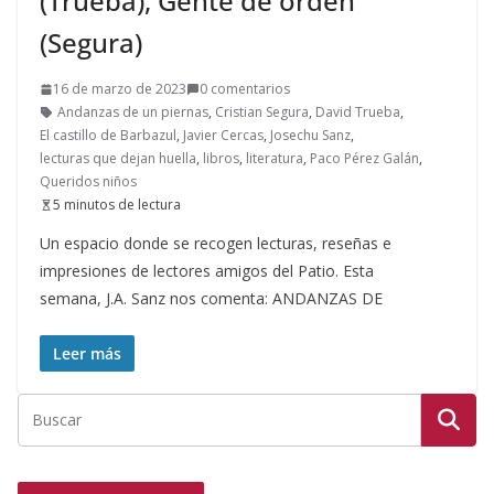
(Trueba), Gente de orden
(Segura)
16 de marzo de 2023
0 comentarios
Andanzas de un piernas
,
Cristian Segura
,
David Trueba
,
El castillo de Barbazul
,
Javier Cercas
,
Josechu Sanz
,
lecturas que dejan huella
,
libros
,
literatura
,
Paco Pérez Galán
,
Queridos niños
5 minutos de lectura
Un espacio donde se recogen lecturas, reseñas e
impresiones de lectores amigos del Patio. Esta
semana, J.A. Sanz nos comenta: ANDANZAS DE
Leer más