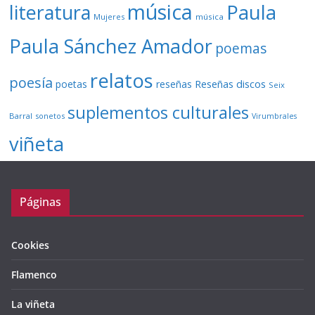
música
literatura
Paula
Mujeres
música
Paula Sánchez Amador
poemas
relatos
poesía
Reseñas discos
poetas
reseñas
Seix
suplementos culturales
Barral
sonetos
Virumbrales
viñeta
Páginas
Cookies
Flamenco
La viñeta