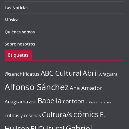
Las Noticias
Música
Quiénes somos
Sobre nosotros
Etiquetas
ABC Cultural
Abril
@sanchificatus
Alfaguara
Alfonso Sánchez
Ana Amador
Babelia
cartoon
Anagrama
arte
críticas literarias
cómics
E.
Cultura/s
críticas y reseñas
Gabriel
Huilson
El Cultural