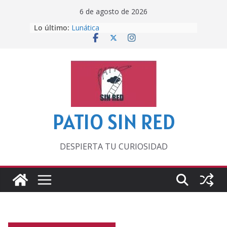
Saltar
6 de agosto de 2026
al
Lo último:
Lunática
contenido
Pero, hasta entonces…
Por los viejos tiempos
‘La broma infinita’ de recomendar
lecturas veraniegas
Otra del Mundial
PATIO SIN RED
DESPIERTA TU CURIOSIDAD