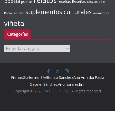
relatos
poesía
Reseñas discos
poetas
reseñas
Seix
suplementos culturales
Barral
sonetos
Virumbrales
viñeta
Categorías
Categorías
Firmas
Guillermo SA
Alfonso Sánchez
Ana Amador
Paula
Gabriel Sánchez
Virumbrales
Erin
Copyright © 2026
PATIO SIN RED
. All rights reserved.