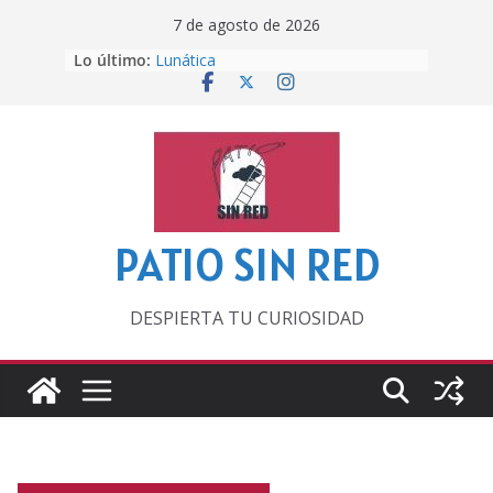
Saltar
7 de agosto de 2026
al
Lo último:
Lunática
contenido
Pero, hasta entonces…
Por los viejos tiempos
‘La broma infinita’ de recomendar
lecturas veraniegas
Otra del Mundial
PATIO SIN RED
DESPIERTA TU CURIOSIDAD