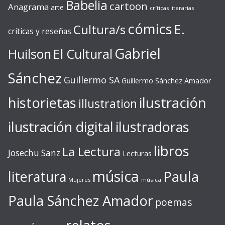
Babelia
cartoon
Anagrama
arte
críticas literarias
cómics
E.
Cultura/s
críticas y reseñas
Gabriel
Huilson
El Cultural
Sánchez
Guillermo SA
Guillermo Sánchez Amador
ilustración
historietas
illustration
ilustración digital
ilustradoras
libros
La Lectura
Josechu Sanz
Lecturas
música
literatura
Paula
Mujeres
música
Paula Sánchez Amador
poemas