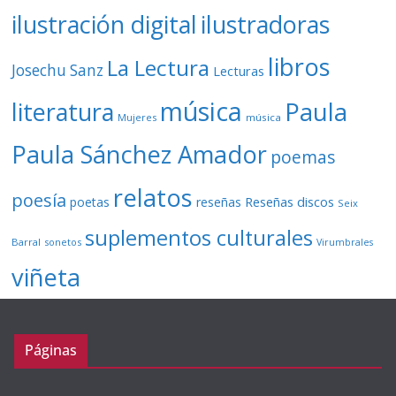
ilustración digital
ilustradoras
libros
La Lectura
Josechu Sanz
Lecturas
música
literatura
Paula
Mujeres
música
Paula Sánchez Amador
poemas
relatos
poesía
Reseñas discos
poetas
reseñas
Seix
suplementos culturales
Barral
sonetos
Virumbrales
viñeta
Páginas