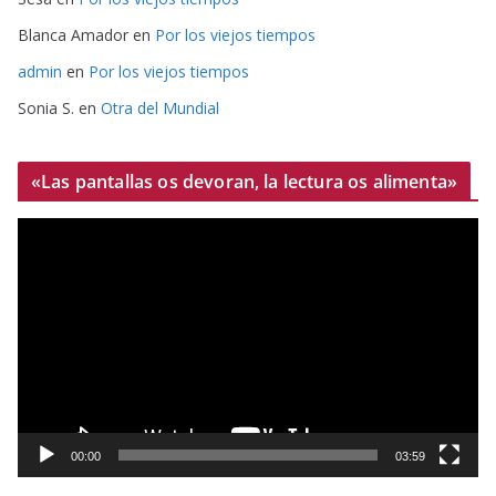
Blanca Amador
en
Por los viejos tiempos
admin
en
Por los viejos tiempos
Sonia S.
en
Otra del Mundial
«Las pantallas os devoran, la lectura os alimenta»
R
e
p
r
o
d
u
c
t
00:00
03:59
o