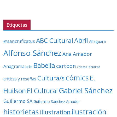
r
d
e
v
Etiquetas
í
d
ABC Cultural
Abril
@sanchificatus
Alfaguara
e
o
Alfonso Sánchez
Ana Amador
Babelia
cartoon
Anagrama
arte
críticas literarias
cómics
E.
Cultura/s
críticas y reseñas
Gabriel Sánchez
Huilson
El Cultural
Guillermo SA
Guillermo Sánchez Amador
ilustración
historietas
illustration