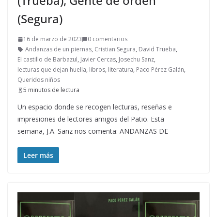
(Trueba), Gente de orden
(Segura)
16 de marzo de 2023
0 comentarios
Andanzas de un piernas
,
Cristian Segura
,
David Trueba
,
El castillo de Barbazul
,
Javier Cercas
,
Josechu Sanz
,
lecturas que dejan huella
,
libros
,
literatura
,
Paco Pérez Galán
,
Queridos niños
5 minutos de lectura
Un espacio donde se recogen lecturas, reseñas e
impresiones de lectores amigos del Patio. Esta
semana, J.A. Sanz nos comenta: ANDANZAS DE
Leer más