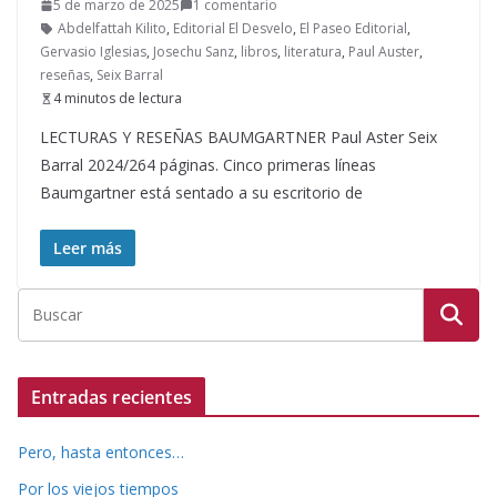
5 de marzo de 2025
1 comentario
Abdelfattah Kilito
,
Editorial El Desvelo
,
El Paseo Editorial
,
Gervasio Iglesias
,
Josechu Sanz
,
libros
,
literatura
,
Paul Auster
,
reseñas
,
Seix Barral
4 minutos de lectura
LECTURAS Y RESEÑAS BAUMGARTNER Paul Aster Seix
Barral 2024/264 páginas. Cinco primeras líneas
Baumgartner está sentado a su escritorio de
Leer más
Entradas recientes
Pero, hasta entonces…
Por los viejos tiempos