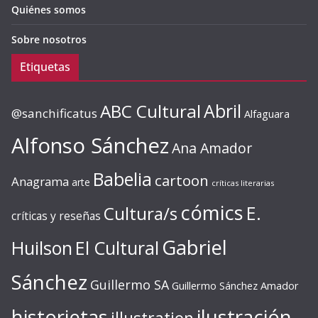
Quiénes somos
Sobre nosotros
Etiquetas
ABC Cultural
Abril
@sanchificatus
Alfaguara
Alfonso Sánchez
Ana Amador
Babelia
cartoon
Anagrama
arte
críticas literarias
cómics
E.
Cultura/s
críticas y reseñas
Gabriel
Huilson
El Cultural
Sánchez
Guillermo SA
Guillermo Sánchez Amador
ilustración
historietas