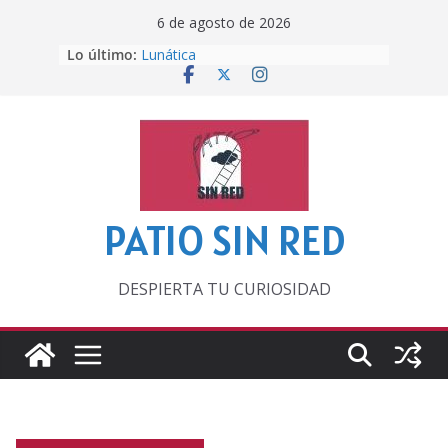
Saltar
6 de agosto de 2026
al
Lo último:
Lunática
contenido
Pero, hasta entonces…
Por los viejos tiempos
‘La broma infinita’ de recomendar
lecturas veraniegas
Otra del Mundial
PATIO SIN RED
DESPIERTA TU CURIOSIDAD