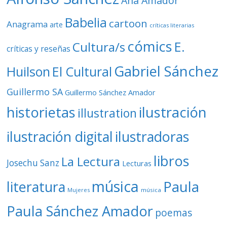
Ana Amador
Babelia
cartoon
Anagrama
arte
críticas literarias
cómics
E.
Cultura/s
críticas y reseñas
Gabriel Sánchez
Huilson
El Cultural
Guillermo SA
Guillermo Sánchez Amador
ilustración
historietas
illustration
ilustración digital
ilustradoras
libros
La Lectura
Josechu Sanz
Lecturas
música
literatura
Paula
Mujeres
música
Paula Sánchez Amador
poemas