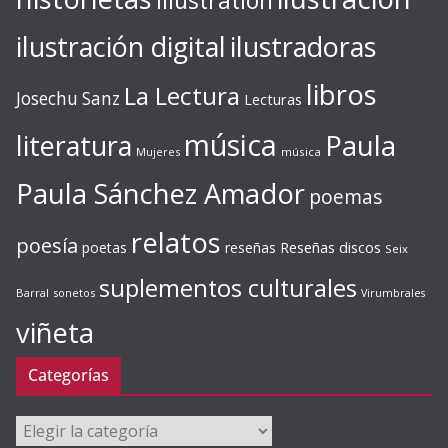
illustration
ilustración digital
ilustradoras
libros
La Lectura
Josechu Sanz
Lecturas
música
literatura
Paula
Mujeres
música
Paula Sánchez Amador
poemas
relatos
poesía
Reseñas discos
poetas
reseñas
Seix
suplementos culturales
Barral
sonetos
Virumbrales
viñeta
Categorías
Categorías