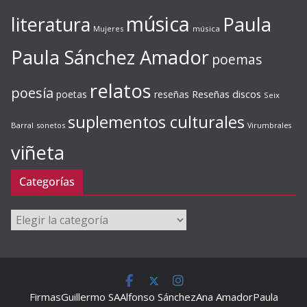
música
literatura
Paula
Mujeres
música
Paula Sánchez Amador
poemas
relatos
poesía
Reseñas discos
poetas
reseñas
Seix
suplementos culturales
Barral
sonetos
Virumbrales
viñeta
Categorías
Categorías
Firmas
Guillermo SA
Alfonso Sánchez
Ana Amador
Paula