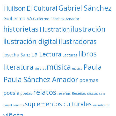
Gabriel Sánchez
Huilson
El Cultural
Guillermo SA
Guillermo Sánchez Amador
ilustración
historietas
illustration
ilustración digital
ilustradoras
libros
La Lectura
Josechu Sanz
Lecturas
música
literatura
Paula
Mujeres
música
Paula Sánchez Amador
poemas
relatos
poesía
Reseñas discos
poetas
reseñas
Seix
suplementos culturales
Barral
sonetos
Virumbrales
viñeta