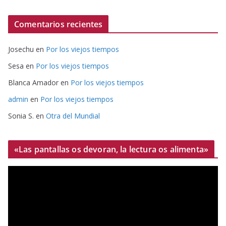
Comentarios recientes
Josechu
en
Por los viejos tiempos
Sesa
en
Por los viejos tiempos
Blanca Amador
en
Por los viejos tiempos
admin
en
Por los viejos tiempos
Sonia S.
en
Otra del Mundial
«Las pantallas os devoran, la lectura os alimenta»
R
e
p
r
o