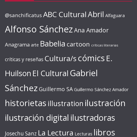
ABC Cultural
Abril
@sanchificatus
Alfaguara
Alfonso Sánchez
Ana Amador
Babelia
cartoon
Anagrama
arte
críticas literarias
cómics
E.
Cultura/s
críticas y reseñas
Gabriel
Huilson
El Cultural
Sánchez
Guillermo SA
Guillermo Sánchez Amador
ilustración
historietas
illustration
ilustración digital
ilustradoras
libros
La Lectura
Josechu Sanz
Lecturas