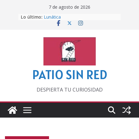
Saltar
7 de agosto de 2026
al
Lo último:
Lunática
contenido
Pero, hasta entonces…
Por los viejos tiempos
‘La broma infinita’ de recomendar
lecturas veraniegas
Otra del Mundial
PATIO SIN RED
DESPIERTA TU CURIOSIDAD