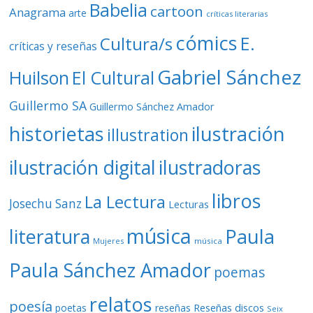
Babelia
cartoon
Anagrama
arte
críticas literarias
cómics
E.
Cultura/s
críticas y reseñas
Gabriel Sánchez
Huilson
El Cultural
Guillermo SA
Guillermo Sánchez Amador
ilustración
historietas
illustration
ilustración digital
ilustradoras
libros
La Lectura
Josechu Sanz
Lecturas
música
literatura
Paula
Mujeres
música
Paula Sánchez Amador
poemas
relatos
poesía
Reseñas discos
poetas
reseñas
Seix