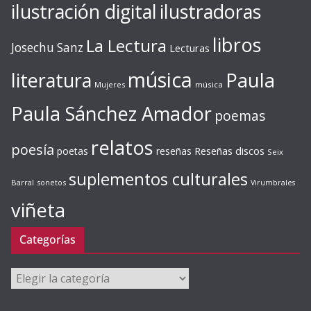
ilustración digital
ilustradoras
libros
La Lectura
Josechu Sanz
Lecturas
música
literatura
Paula
Mujeres
música
Paula Sánchez Amador
poemas
relatos
poesía
Reseñas discos
poetas
reseñas
Seix
suplementos culturales
Barral
sonetos
Virumbrales
viñeta
Categorías
Categorías