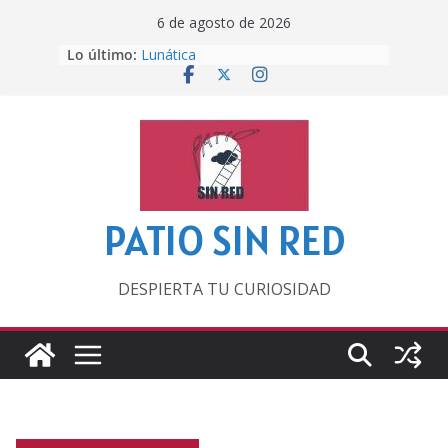
Saltar
6 de agosto de 2026
al
Lo último:
Lunática
contenido
Pero, hasta entonces…
Por los viejos tiempos
‘La broma infinita’ de recomendar
lecturas veraniegas
Otra del Mundial
PATIO SIN RED
DESPIERTA TU CURIOSIDAD