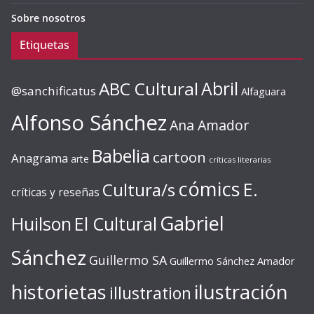
Sobre nosotros
Etiquetas
ABC Cultural
Abril
@sanchificatus
Alfaguara
Alfonso Sánchez
Ana Amador
Babelia
cartoon
Anagrama
arte
críticas literarias
cómics
E.
Cultura/s
críticas y reseñas
Gabriel
Huilson
El Cultural
Sánchez
Guillermo SA
Guillermo Sánchez Amador
ilustración
historietas
illustration