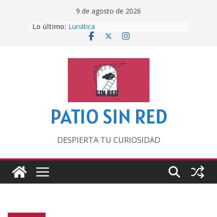
Saltar
9 de agosto de 2026
al
Lo último:
Lunática
contenido
Pero, hasta entonces…
Por los viejos tiempos
‘La broma infinita’ de recomendar
lecturas veraniegas
Otra del Mundial
PATIO SIN RED
DESPIERTA TU CURIOSIDAD