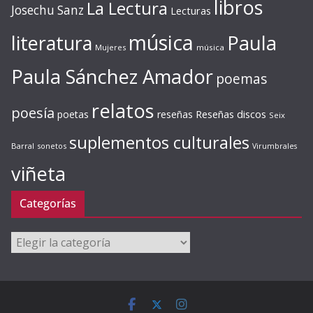
libros
La Lectura
Josechu Sanz
Lecturas
música
literatura
Paula
Mujeres
música
Paula Sánchez Amador
poemas
relatos
poesía
Reseñas discos
poetas
reseñas
Seix
suplementos culturales
Barral
sonetos
Virumbrales
viñeta
Categorías
Categorías