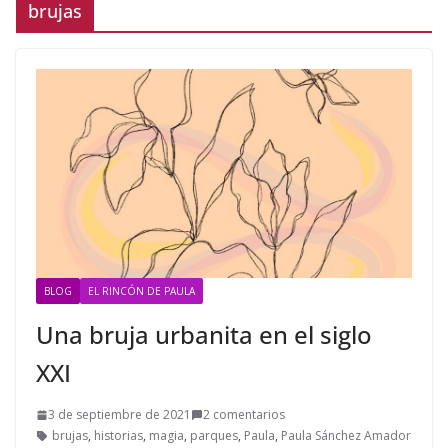
brujas
BLOG
EL RINCÓN DE PAULA
Una bruja urbanita en el siglo
XXI
3 de septiembre de 2021
2 comentarios
brujas
,
historias
,
magia
,
parques
,
Paula
,
Paula Sánchez Amador