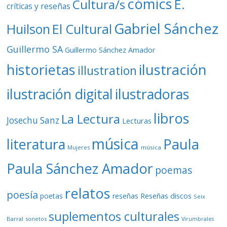
cómics
E.
Cultura/s
críticas y reseñas
Gabriel Sánchez
Huilson
El Cultural
Guillermo SA
Guillermo Sánchez Amador
ilustración
historietas
illustration
ilustración digital
ilustradoras
libros
La Lectura
Josechu Sanz
Lecturas
música
literatura
Paula
Mujeres
música
Paula Sánchez Amador
poemas
relatos
poesía
Reseñas discos
poetas
reseñas
Seix
suplementos culturales
Barral
sonetos
Virumbrales