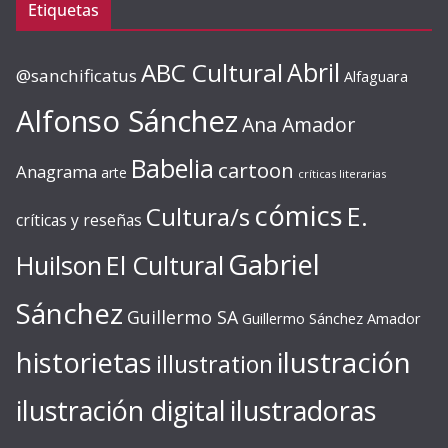
Etiquetas
ABC Cultural
Abril
@sanchificatus
Alfaguara
Alfonso Sánchez
Ana Amador
Babelia
cartoon
Anagrama
arte
críticas literarias
cómics
E.
Cultura/s
críticas y reseñas
Gabriel
Huilson
El Cultural
Sánchez
Guillermo SA
Guillermo Sánchez Amador
ilustración
historietas
illustration
ilustración digital
ilustradoras