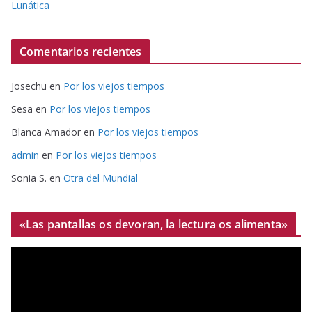
Lunática
Comentarios recientes
Josechu
en
Por los viejos tiempos
Sesa
en
Por los viejos tiempos
Blanca Amador
en
Por los viejos tiempos
admin
en
Por los viejos tiempos
Sonia S.
en
Otra del Mundial
«Las pantallas os devoran, la lectura os alimenta»
R
e
p
r