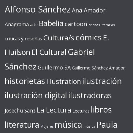
Alfonso Sánchez
Ana Amador
Babelia
cartoon
Anagrama
arte
críticas literarias
cómics
E.
Cultura/s
críticas y reseñas
Gabriel
Huilson
El Cultural
Sánchez
Guillermo SA
Guillermo Sánchez Amador
ilustración
historietas
illustration
ilustración digital
ilustradoras
libros
La Lectura
Josechu Sanz
Lecturas
música
literatura
Paula
Mujeres
música