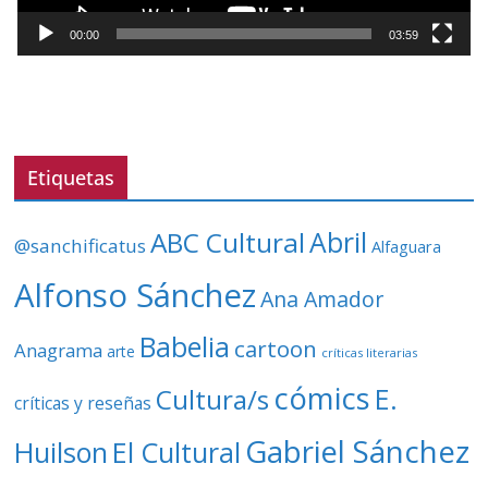
c
t
00:00
03:59
o
r
d
e
v
Etiquetas
í
d
ABC Cultural
Abril
@sanchificatus
Alfaguara
e
o
Alfonso Sánchez
Ana Amador
Babelia
cartoon
Anagrama
arte
críticas literarias
cómics
E.
Cultura/s
críticas y reseñas
Gabriel Sánchez
Huilson
El Cultural