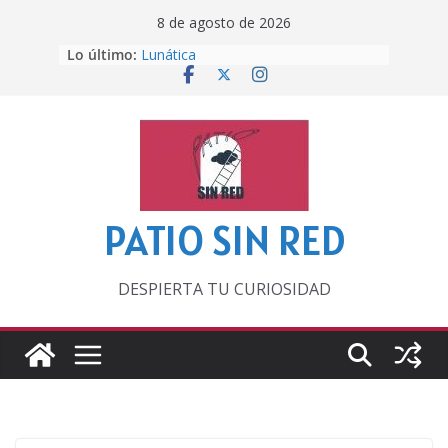
Saltar
8 de agosto de 2026
al
Lo último:
Lunática
contenido
Pero, hasta entonces…
Por los viejos tiempos
‘La broma infinita’ de recomendar
lecturas veraniegas
Otra del Mundial
PATIO SIN RED
DESPIERTA TU CURIOSIDAD