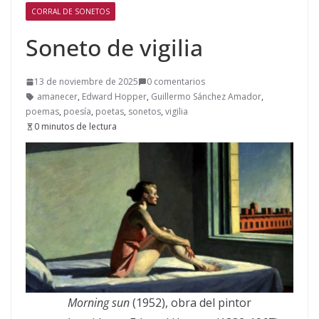
CORRAL DE SONETOS
Soneto de vigilia
13 de noviembre de 2025
0 comentarios
amanecer
,
Edward Hopper
,
Guillermo Sánchez Amador
,
poemas
,
poesía
,
poetas
,
sonetos
,
vigilia
0 minutos de lectura
Morning sun
(1952), obra del pintor