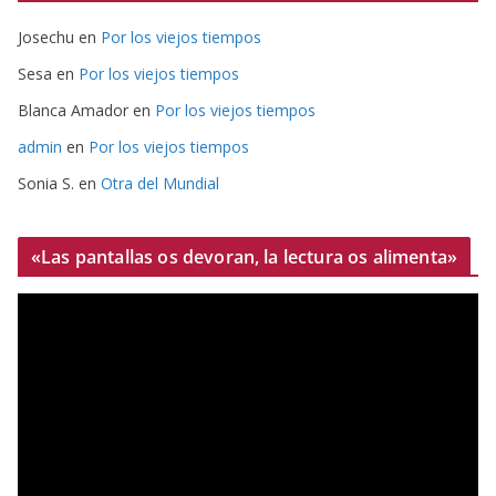
Josechu
en
Por los viejos tiempos
Sesa
en
Por los viejos tiempos
Blanca Amador
en
Por los viejos tiempos
admin
en
Por los viejos tiempos
Sonia S.
en
Otra del Mundial
«Las pantallas os devoran, la lectura os alimenta»
R
e
p
r
o
d
u