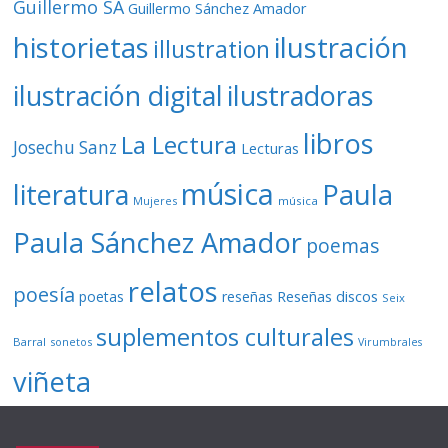
Guillermo SA
Guillermo Sánchez Amador
ilustración
historietas
illustration
ilustración digital
ilustradoras
libros
La Lectura
Josechu Sanz
Lecturas
música
literatura
Paula
Mujeres
música
Paula Sánchez Amador
poemas
relatos
poesía
Reseñas discos
poetas
reseñas
Seix
suplementos culturales
Barral
sonetos
Virumbrales
viñeta