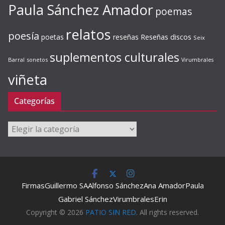
Paula Sánchez Amador
poemas
relatos
poesía
Reseñas discos
poetas
reseñas
Seix
suplementos culturales
Barral
sonetos
Virumbrales
viñeta
Categorías
Categorías
Firmas
Guillermo SA
Alfonso Sánchez
Ana Amador
Paula
Gabriel Sánchez
Virumbrales
Erin
Copyright © 2026
PATIO SIN RED
. All rights reserved.