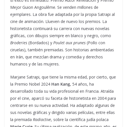
El éxito es inmediato. Premio Autor Revelación y Premio
Mejor Guion Angoulême. Se venden millones de
ejemplares. La obra fue adaptada por la propia Satrapi al
cine de animación. Llueven de nuevo los premios. La
historietista continuará su carrera con nuevas novelas
gráficas, con dibujos siempre en blanco y negro, como
Broderies
(Bordados) y
Poulet aux prunes
(Pollo con
ciruelas), también premiadas. Son historias ambientadas
en Irán, que mezclan drama y comedia y derechos
humanos y de las mujeres.
Marjane Satrapi, que tiene la misma edad, por cierto, que
la Premio Nobel 2024
Han Kang
, 54 años, ha
desarrollado toda su vida profesional en Francia. Atraída
por el cine, aparcó su faceta de historietista en 2004 para
centrarse en su nueva actividad. Ha adaptado algunas de
sus novelas gráficas y dirigido varias películas, entre ellas
la premiada
Radiactive
, sobre la científica judía polaca
Marie Curie
. Su última realización, de este mismo año, es