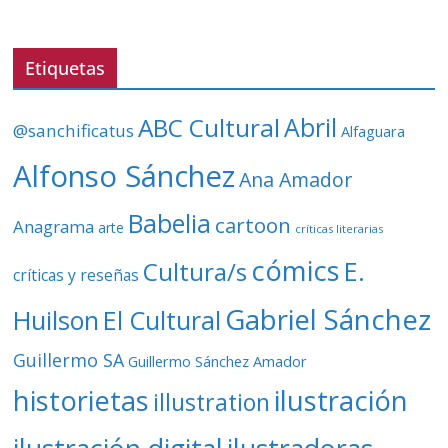
d
e
v
Etiquetas
í
d
ABC Cultural
Abril
@sanchificatus
Alfaguara
e
o
Alfonso Sánchez
Ana Amador
Babelia
cartoon
Anagrama
arte
críticas literarias
cómics
E.
Cultura/s
críticas y reseñas
Gabriel Sánchez
Huilson
El Cultural
Guillermo SA
Guillermo Sánchez Amador
ilustración
historietas
illustration