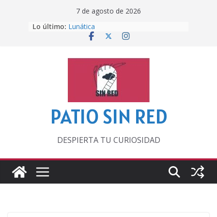
Saltar
7 de agosto de 2026
al
Lo último:
Lunática
contenido
Pero, hasta entonces…
Por los viejos tiempos
‘La broma infinita’ de recomendar
lecturas veraniegas
Otra del Mundial
PATIO SIN RED
DESPIERTA TU CURIOSIDAD