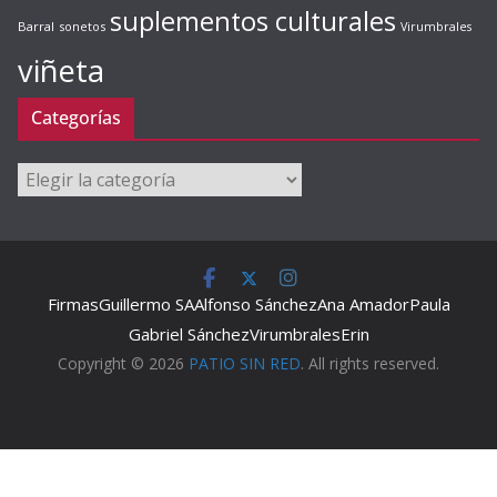
suplementos culturales
Barral
sonetos
Virumbrales
viñeta
Categorías
Categorías
Firmas
Guillermo SA
Alfonso Sánchez
Ana Amador
Paula
Gabriel Sánchez
Virumbrales
Erin
Copyright © 2026
PATIO SIN RED
. All rights reserved.