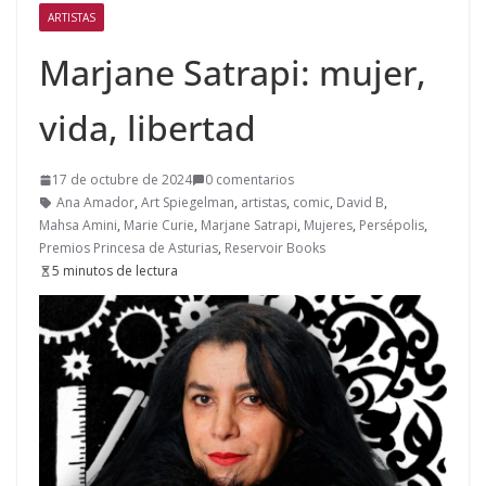
ARTISTAS
Marjane Satrapi: mujer,
vida, libertad
17 de octubre de 2024
0 comentarios
Ana Amador
,
Art Spiegelman
,
artistas
,
comic
,
David B
,
Mahsa Amini
,
Marie Curie
,
Marjane Satrapi
,
Mujeres
,
Persépolis
,
Premios Princesa de Asturias
,
Reservoir Books
5 minutos de lectura