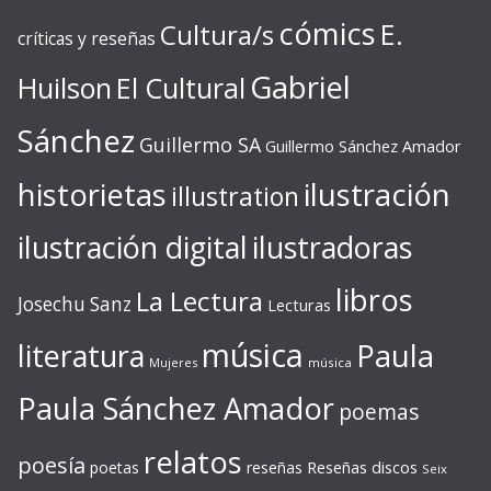
cómics
E.
Cultura/s
críticas y reseñas
Gabriel
Huilson
El Cultural
Sánchez
Guillermo SA
Guillermo Sánchez Amador
ilustración
historietas
illustration
ilustración digital
ilustradoras
libros
La Lectura
Josechu Sanz
Lecturas
música
literatura
Paula
Mujeres
música
Paula Sánchez Amador
poemas
relatos
poesía
Reseñas discos
poetas
reseñas
Seix