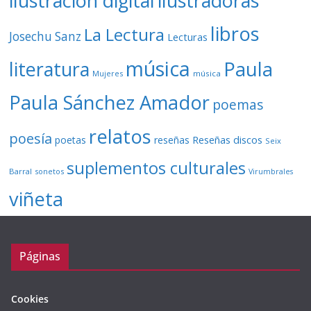
ilustración digital
ilustradoras
libros
La Lectura
Josechu Sanz
Lecturas
música
literatura
Paula
Mujeres
música
Paula Sánchez Amador
poemas
relatos
poesía
Reseñas discos
poetas
reseñas
Seix
suplementos culturales
Barral
sonetos
Virumbrales
viñeta
Páginas
Cookies