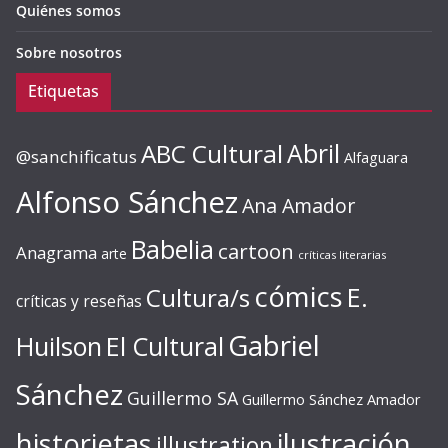
Quiénes somos
Sobre nosotros
Etiquetas
ABC Cultural
Abril
@sanchificatus
Alfaguara
Alfonso Sánchez
Ana Amador
Babelia
cartoon
Anagrama
arte
críticas literarias
cómics
E.
Cultura/s
críticas y reseñas
Gabriel
Huilson
El Cultural
Sánchez
Guillermo SA
Guillermo Sánchez Amador
ilustración
historietas
illustration