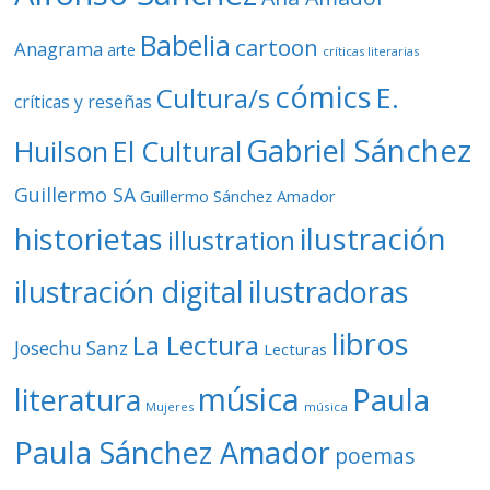
Babelia
cartoon
Anagrama
arte
críticas literarias
cómics
E.
Cultura/s
críticas y reseñas
Gabriel Sánchez
Huilson
El Cultural
Guillermo SA
Guillermo Sánchez Amador
ilustración
historietas
illustration
ilustración digital
ilustradoras
libros
La Lectura
Josechu Sanz
Lecturas
música
literatura
Paula
Mujeres
música
Paula Sánchez Amador
poemas