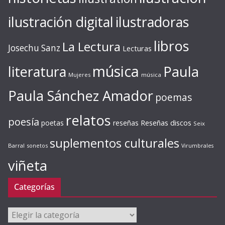
ilustración digital
ilustradoras
libros
La Lectura
Josechu Sanz
Lecturas
música
literatura
Paula
Mujeres
música
Paula Sánchez Amador
poemas
relatos
poesía
Reseñas discos
poetas
reseñas
Seix
suplementos culturales
Barral
sonetos
Virumbrales
viñeta
Categorías
Categorías