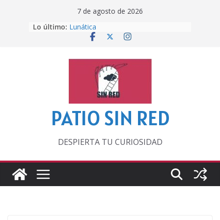
Saltar
7 de agosto de 2026
al
Otra del Mundial
Lo último:
Lunática
contenido
Pero, hasta entonces…
Por los viejos tiempos
‘La broma infinita’ de recomendar
lecturas veraniegas
PATIO SIN RED
DESPIERTA TU CURIOSIDAD