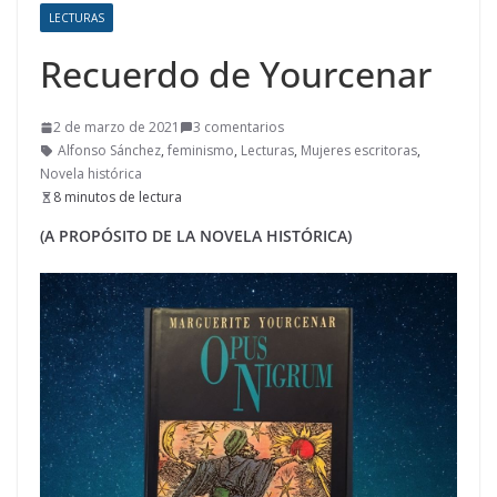
LECTURAS
Recuerdo de Yourcenar
2 de marzo de 2021
3 comentarios
Alfonso Sánchez
,
feminismo
,
Lecturas
,
Mujeres escritoras
,
Novela histórica
8 minutos de lectura
(A PROPÓSITO DE LA NOVELA HISTÓRICA)