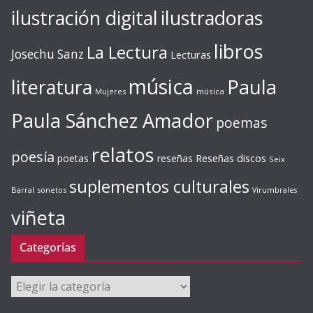
ilustración digital
ilustradoras
libros
La Lectura
Josechu Sanz
Lecturas
música
literatura
Paula
Mujeres
música
Paula Sánchez Amador
poemas
relatos
poesía
Reseñas discos
poetas
reseñas
Seix
suplementos culturales
Barral
sonetos
Virumbrales
viñeta
Categorías
Categorías