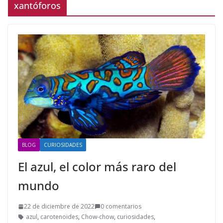
xantóforos
BLOG
CURIOSIDADES
El azul, el color más raro del
mundo
22 de diciembre de 2022
0 comentarios
azul
,
carotenoides
,
Chow-chow
,
curiosidades
,