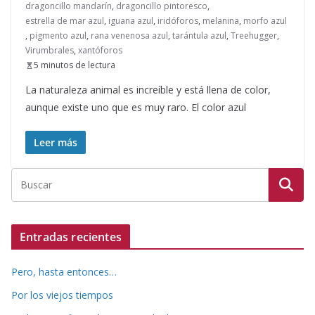
dragoncillo mandarín
,
dragoncillo pintoresco
,
estrella de mar azul
,
iguana azul
,
iridóforos
,
melanina
,
morfo azul
,
pigmento azul
,
rana venenosa azul
,
tarántula azul
,
Treehugger
,
Virumbrales
,
xantóforos
5 minutos de lectura
La naturaleza animal es increíble y está llena de color,
aunque existe uno que es muy raro. El color azul
Leer más
Entradas recientes
Pero, hasta entonces…
Por los viejos tiempos