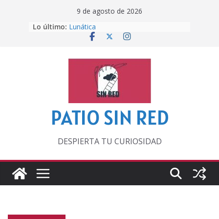
Saltar
9 de agosto de 2026
al
Lo último:
Lunática
contenido
Pero, hasta entonces…
Por los viejos tiempos
‘La broma infinita’ de recomendar
lecturas veraniegas
Otra del Mundial
PATIO SIN RED
DESPIERTA TU CURIOSIDAD