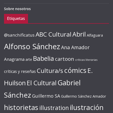
Sobre nosotros
Etiquetas
ABC Cultural
Abril
@sanchificatus
Alfaguara
Alfonso Sánchez
Ana Amador
Babelia
cartoon
Anagrama
arte
críticas literarias
cómics
E.
Cultura/s
críticas y reseñas
Gabriel
Huilson
El Cultural
Sánchez
Guillermo SA
Guillermo Sánchez Amador
ilustración
historietas
illustration