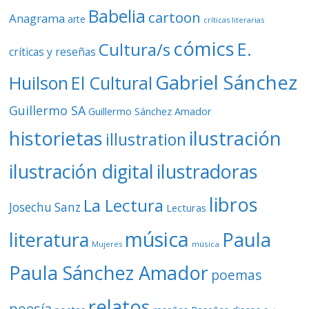
Babelia
cartoon
Anagrama
arte
críticas literarias
cómics
E.
Cultura/s
críticas y reseñas
Gabriel Sánchez
Huilson
El Cultural
Guillermo SA
Guillermo Sánchez Amador
ilustración
historietas
illustration
ilustración digital
ilustradoras
libros
La Lectura
Josechu Sanz
Lecturas
música
literatura
Paula
Mujeres
música
Paula Sánchez Amador
poemas
relatos
poesía