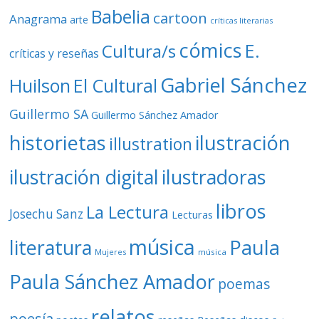
Babelia
cartoon
Anagrama
arte
críticas literarias
cómics
E.
Cultura/s
críticas y reseñas
Gabriel Sánchez
Huilson
El Cultural
Guillermo SA
Guillermo Sánchez Amador
ilustración
historietas
illustration
ilustración digital
ilustradoras
libros
La Lectura
Josechu Sanz
Lecturas
música
literatura
Paula
Mujeres
música
Paula Sánchez Amador
poemas
relatos
poesía