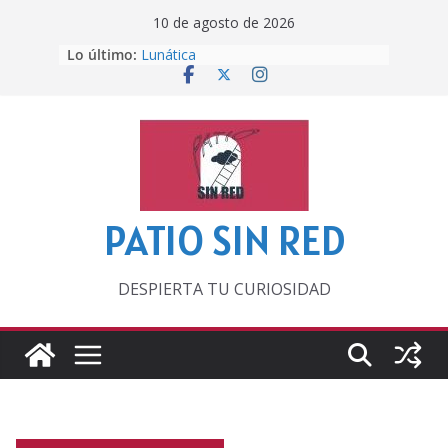
Saltar
10 de agosto de 2026
al
Lo último:
Lunática
contenido
Pero, hasta entonces…
Por los viejos tiempos
‘La broma infinita’ de recomendar
lecturas veraniegas
Otra del Mundial
PATIO SIN RED
DESPIERTA TU CURIOSIDAD