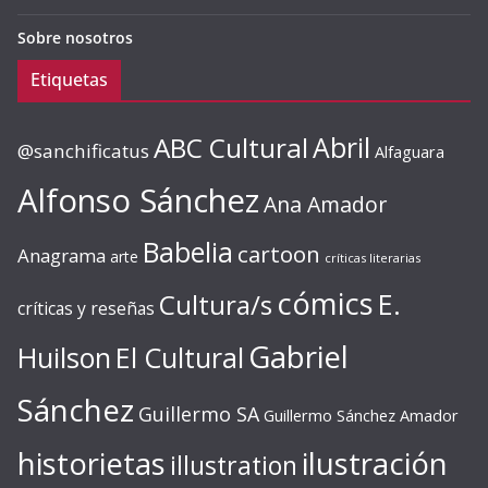
Sobre nosotros
Etiquetas
ABC Cultural
Abril
@sanchificatus
Alfaguara
Alfonso Sánchez
Ana Amador
Babelia
cartoon
Anagrama
arte
críticas literarias
cómics
E.
Cultura/s
críticas y reseñas
Gabriel
Huilson
El Cultural
Sánchez
Guillermo SA
Guillermo Sánchez Amador
ilustración
historietas
illustration