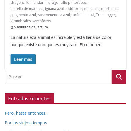
dragoncillo mandarín
,
dragoncillo pintoresco
,
estrella de mar azul
,
iguana azul
,
iridóforos
,
melanina
,
morfo azul
,
pigmento azul
,
rana venenosa azul
,
tarántula azul
,
Treehugger
,
Virumbrales
,
xantóforos
5 minutos de lectura
La naturaleza animal es increíble y está llena de color,
aunque existe uno que es muy raro. El color azul
Leer más
Entradas recientes
Pero, hasta entonces…
Por los viejos tiempos