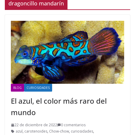
dragoncillo mandarín
BLOG
CURIOSIDADES
El azul, el color más raro del
mundo
22 de diciembre de 2022
0 comentarios
azul
,
carotenoides
,
Chow-chow
,
curiosidades
,