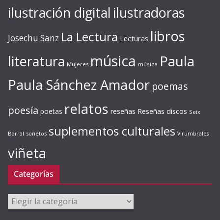
ilustración digital
ilustradoras
libros
La Lectura
Josechu Sanz
Lecturas
música
literatura
Paula
Mujeres
música
Paula Sánchez Amador
poemas
relatos
poesía
Reseñas discos
poetas
reseñas
Seix
suplementos culturales
Barral
sonetos
Virumbrales
viñeta
Categorías
Categorías