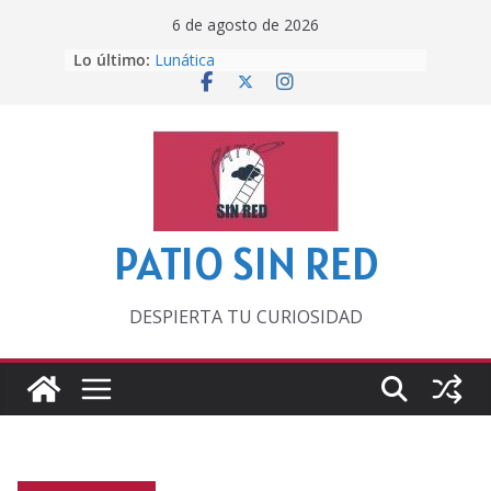
Saltar
6 de agosto de 2026
al
Lo último:
Lunática
contenido
Pero, hasta entonces…
Por los viejos tiempos
‘La broma infinita’ de recomendar
lecturas veraniegas
Otra del Mundial
PATIO SIN RED
DESPIERTA TU CURIOSIDAD