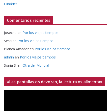
Lunática
Comentarios recientes
Josechu
en
Por los viejos tiempos
Sesa
en
Por los viejos tiempos
Blanca Amador
en
Por los viejos tiempos
admin
en
Por los viejos tiempos
Sonia S.
en
Otra del Mundial
«Las pantallas os devoran, la lectura os alimenta»
R
e
p