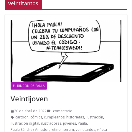
veintitantos
EL RINCÓN DE PAULA
Veintijoven
20 de abril de 2022
1 comentario
cartoon
,
cómics
,
cumpleaños
,
historietas
,
ilustración
,
ilustración digital
,
ilustradoras
,
jóvenes
,
Paula
,
Paula Sánchez Amador
,
retinol
,
serum
,
veintitantos
,
viñeta