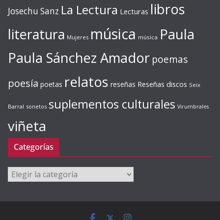
libros
La Lectura
Josechu Sanz
Lecturas
música
literatura
Paula
Mujeres
música
Paula Sánchez Amador
poemas
relatos
poesía
Reseñas discos
poetas
reseñas
Seix
suplementos culturales
Barral
sonetos
Virumbrales
viñeta
Categorías
Categorías