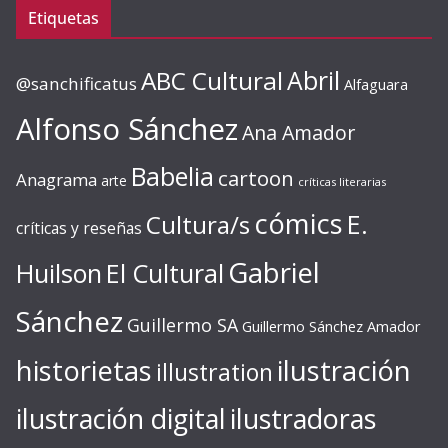
Etiquetas
ABC Cultural
Abril
@sanchificatus
Alfaguara
Alfonso Sánchez
Ana Amador
Babelia
cartoon
Anagrama
arte
críticas literarias
cómics
E.
Cultura/s
críticas y reseñas
Gabriel
Huilson
El Cultural
Sánchez
Guillermo SA
Guillermo Sánchez Amador
ilustración
historietas
illustration
ilustración digital
ilustradoras