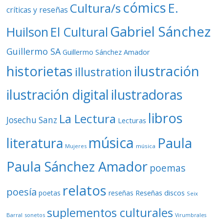
cómics
E.
Cultura/s
críticas y reseñas
Gabriel Sánchez
Huilson
El Cultural
Guillermo SA
Guillermo Sánchez Amador
ilustración
historietas
illustration
ilustración digital
ilustradoras
libros
La Lectura
Josechu Sanz
Lecturas
música
literatura
Paula
Mujeres
música
Paula Sánchez Amador
poemas
relatos
poesía
Reseñas discos
poetas
reseñas
Seix
suplementos culturales
Barral
sonetos
Virumbrales