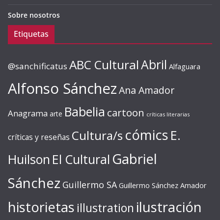
Sobre nosotros
Etiquetas
ABC Cultural
Abril
@sanchificatus
Alfaguara
Alfonso Sánchez
Ana Amador
Babelia
cartoon
Anagrama
arte
críticas literarias
cómics
E.
Cultura/s
críticas y reseñas
Gabriel
Huilson
El Cultural
Sánchez
Guillermo SA
Guillermo Sánchez Amador
ilustración
historietas
illustration