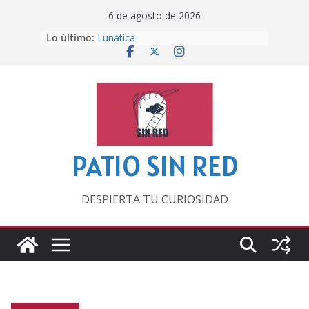
Saltar
6 de agosto de 2026
al
Lo último:
Lunática
contenido
Pero, hasta entonces…
Por los viejos tiempos
‘La broma infinita’ de recomendar
lecturas veraniegas
Otra del Mundial
PATIO SIN RED
DESPIERTA TU CURIOSIDAD