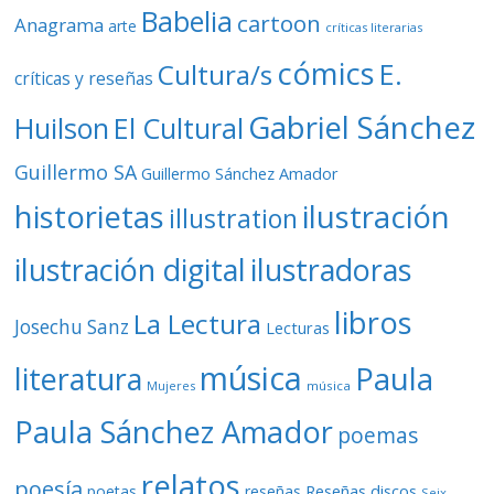
Babelia
cartoon
Anagrama
arte
críticas literarias
cómics
E.
Cultura/s
críticas y reseñas
Gabriel Sánchez
Huilson
El Cultural
Guillermo SA
Guillermo Sánchez Amador
ilustración
historietas
illustration
ilustración digital
ilustradoras
libros
La Lectura
Josechu Sanz
Lecturas
música
literatura
Paula
Mujeres
música
Paula Sánchez Amador
poemas
relatos
poesía
Reseñas discos
poetas
reseñas
Seix