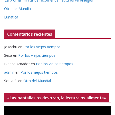
‘La broma infinita’ de recomendar lecturas veraniegas
Otra del Mundial
Lunática
Comentarios recientes
Josechu
en
Por los viejos tiempos
Sesa
en
Por los viejos tiempos
Blanca Amador
en
Por los viejos tiempos
admin
en
Por los viejos tiempos
Sonia S.
en
Otra del Mundial
«Las pantallas os devoran, la lectura os alimenta»
R