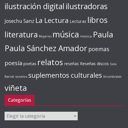
ilustración digital
ilustradoras
libros
La Lectura
Josechu Sanz
Lecturas
música
literatura
Paula
Mujeres
música
Paula Sánchez Amador
poemas
relatos
poesía
Reseñas discos
poetas
reseñas
Seix
suplementos culturales
Barral
sonetos
Virumbrales
viñeta
Categorías
Categorías