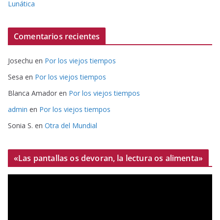
Lunática
Comentarios recientes
Josechu
en
Por los viejos tiempos
Sesa
en
Por los viejos tiempos
Blanca Amador
en
Por los viejos tiempos
admin
en
Por los viejos tiempos
Sonia S.
en
Otra del Mundial
«Las pantallas os devoran, la lectura os alimenta»
R
e
p
r