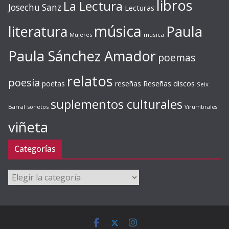
libros
La Lectura
Josechu Sanz
Lecturas
música
literatura
Paula
Mujeres
música
Paula Sánchez Amador
poemas
relatos
poesía
Reseñas discos
poetas
reseñas
Seix
suplementos culturales
Barral
sonetos
Virumbrales
viñeta
Categorías
Categorías