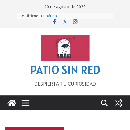
Saltar
10 de agosto de 2026
al
Lo último:
Lunática
contenido
Pero, hasta entonces…
Por los viejos tiempos
‘La broma infinita’ de recomendar
lecturas veraniegas
Otra del Mundial
PATIO SIN RED
DESPIERTA TU CURIOSIDAD