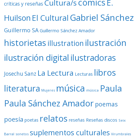
cómics
E.
Cultura/s
críticas y reseñas
Gabriel Sánchez
Huilson
El Cultural
Guillermo SA
Guillermo Sánchez Amador
ilustración
historietas
illustration
ilustración digital
ilustradoras
libros
La Lectura
Josechu Sanz
Lecturas
música
literatura
Paula
Mujeres
música
Paula Sánchez Amador
poemas
relatos
poesía
Reseñas discos
poetas
reseñas
Seix
suplementos culturales
Barral
sonetos
Virumbrales