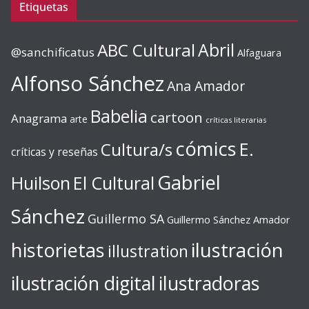
Etiquetas
ABC Cultural
Abril
@sanchificatus
Alfaguara
Alfonso Sánchez
Ana Amador
Babelia
cartoon
Anagrama
arte
críticas literarias
cómics
E.
Cultura/s
críticas y reseñas
Gabriel
Huilson
El Cultural
Sánchez
Guillermo SA
Guillermo Sánchez Amador
ilustración
historietas
illustration
ilustración digital
ilustradoras