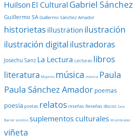
Gabriel Sánchez
Huilson
El Cultural
Guillermo SA
Guillermo Sánchez Amador
ilustración
historietas
illustration
ilustración digital
ilustradoras
libros
La Lectura
Josechu Sanz
Lecturas
música
literatura
Paula
Mujeres
música
Paula Sánchez Amador
poemas
relatos
poesía
Reseñas discos
poetas
reseñas
Seix
suplementos culturales
Barral
sonetos
Virumbrales
viñeta