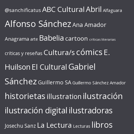
ABC Cultural
Abril
@sanchificatus
Alfaguara
Alfonso Sánchez
Ana Amador
Babelia
cartoon
Anagrama
arte
críticas literarias
cómics
E.
Cultura/s
críticas y reseñas
Gabriel
Huilson
El Cultural
Sánchez
Guillermo SA
Guillermo Sánchez Amador
ilustración
historietas
illustration
ilustración digital
ilustradoras
libros
La Lectura
Josechu Sanz
Lecturas