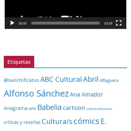
d
u
c
t
00:00
03:59
o
r
d
e
v
Etiquetas
í
d
ABC Cultural
Abril
@sanchificatus
Alfaguara
e
o
Alfonso Sánchez
Ana Amador
Babelia
cartoon
Anagrama
arte
críticas literarias
cómics
E.
Cultura/s
críticas y reseñas