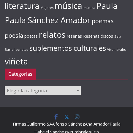
música
literatura
Paula
Mujeres
música
Paula Sánchez Amador
poemas
relatos
poesía
Reseñas discos
poetas
reseñas
Seix
suplementos culturales
Barral
sonetos
Virumbrales
viñeta
Categorías
Categorías
Firmas
Guillermo SA
Alfonso Sánchez
Ana Amador
Paula
Gabriel Sánchez
Virumbrales
Erin