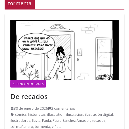
tormenta
EL RINCÓN DE PAULA
De recados
30 de enero de 2026
2 comentarios
cómics
,
historietas
,
illustration
,
ilustración
,
ilustración digital
,
ilustradoras
,
lluvia
,
Paula
,
Paula Sánchez Amador
,
recados
,
sol mañanero
,
tormenta
,
viñeta