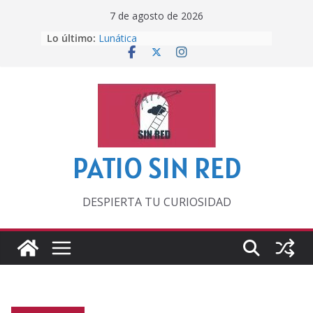
Saltar
7 de agosto de 2026
al
Lo último:
Lunática
contenido
Pero, hasta entonces…
Por los viejos tiempos
‘La broma infinita’ de recomendar
lecturas veraniegas
Otra del Mundial
PATIO SIN RED
DESPIERTA TU CURIOSIDAD