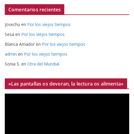
Comentarios recientes
Josechu
en
Por los viejos tiempos
Sesa
en
Por los viejos tiempos
Blanca Amador
en
Por los viejos tiempos
admin
en
Por los viejos tiempos
Sonia S.
en
Otra del Mundial
«Las pantallas os devoran, la lectura os alimenta»
R
e
p
r
o