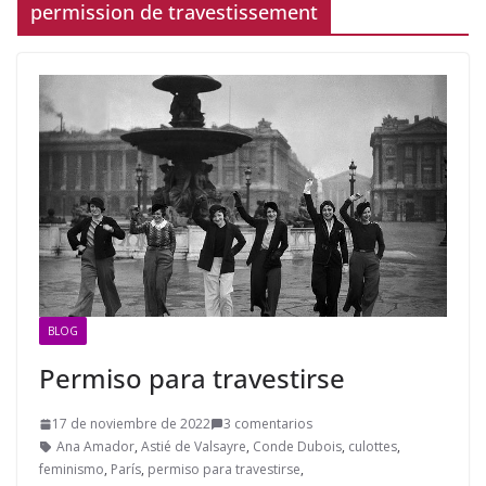
permission de travestissement
BLOG
Permiso para travestirse
17 de noviembre de 2022
3 comentarios
Ana Amador
,
Astié de Valsayre
,
Conde Dubois
,
culottes
,
feminismo
,
París
,
permiso para travestirse
,