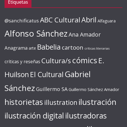
Etiquetas
ABC Cultural
Abril
@sanchificatus
Alfaguara
Alfonso Sánchez
Ana Amador
Babelia
cartoon
Anagrama
arte
críticas literarias
cómics
E.
Cultura/s
críticas y reseñas
Gabriel
Huilson
El Cultural
Sánchez
Guillermo SA
Guillermo Sánchez Amador
ilustración
historietas
illustration
ilustración digital
ilustradoras