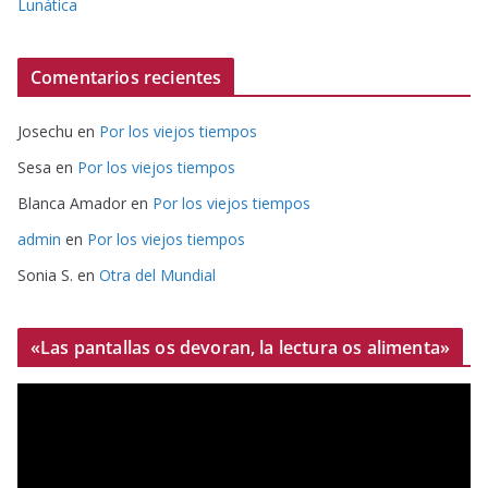
Lunática
Comentarios recientes
Josechu
en
Por los viejos tiempos
Sesa
en
Por los viejos tiempos
Blanca Amador
en
Por los viejos tiempos
admin
en
Por los viejos tiempos
Sonia S.
en
Otra del Mundial
«Las pantallas os devoran, la lectura os alimenta»
R
e
p
r