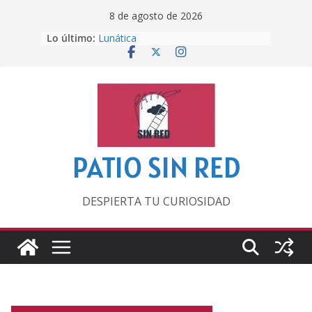
Saltar
8 de agosto de 2026
al
Lo último:
Lunática
contenido
Pero, hasta entonces…
Por los viejos tiempos
‘La broma infinita’ de recomendar
lecturas veraniegas
Otra del Mundial
PATIO SIN RED
DESPIERTA TU CURIOSIDAD