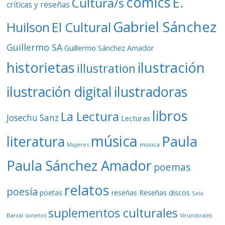
cómics
E.
Cultura/s
críticas y reseñas
Gabriel Sánchez
Huilson
El Cultural
Guillermo SA
Guillermo Sánchez Amador
ilustración
historietas
illustration
ilustración digital
ilustradoras
libros
La Lectura
Josechu Sanz
Lecturas
música
literatura
Paula
Mujeres
música
Paula Sánchez Amador
poemas
relatos
poesía
Reseñas discos
poetas
reseñas
Seix
suplementos culturales
Barral
sonetos
Virumbrales