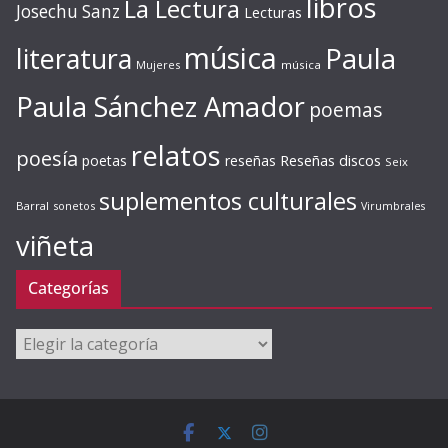
libros
La Lectura
Josechu Sanz
Lecturas
música
literatura
Paula
Mujeres
música
Paula Sánchez Amador
poemas
relatos
poesía
Reseñas discos
poetas
reseñas
Seix
suplementos culturales
Barral
sonetos
Virumbrales
viñeta
Categorías
Categorías