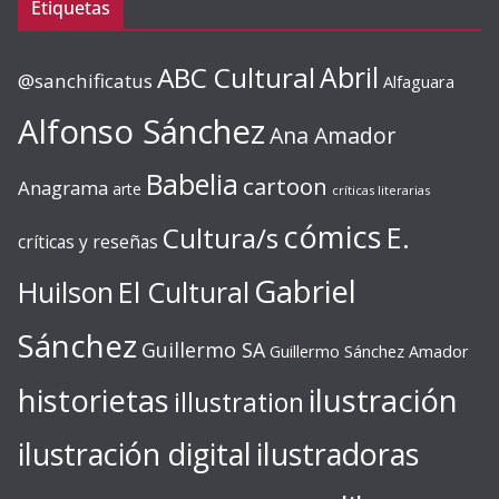
Etiquetas
ABC Cultural
Abril
@sanchificatus
Alfaguara
Alfonso Sánchez
Ana Amador
Babelia
cartoon
Anagrama
arte
críticas literarias
cómics
E.
Cultura/s
críticas y reseñas
Gabriel
Huilson
El Cultural
Sánchez
Guillermo SA
Guillermo Sánchez Amador
ilustración
historietas
illustration
ilustración digital
ilustradoras