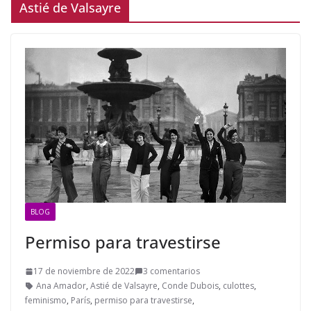
Astié de Valsayre
BLOG
Permiso para travestirse
17 de noviembre de 2022
3 comentarios
Ana Amador
,
Astié de Valsayre
,
Conde Dubois
,
culottes
,
feminismo
,
París
,
permiso para travestirse
,