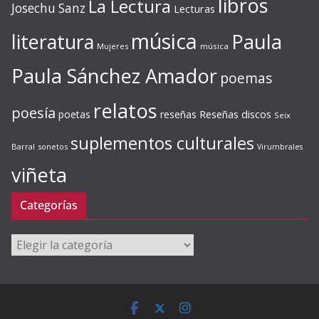
libros
La Lectura
Josechu Sanz
Lecturas
música
literatura
Paula
Mujeres
música
Paula Sánchez Amador
poemas
relatos
poesía
Reseñas discos
poetas
reseñas
Seix
suplementos culturales
Barral
sonetos
Virumbrales
viñeta
Categorías
Categorías