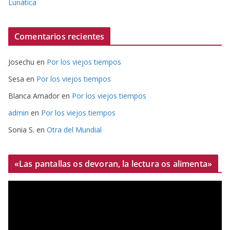
Lunática
Comentarios recientes
Josechu
en
Por los viejos tiempos
Sesa
en
Por los viejos tiempos
Blanca Amador
en
Por los viejos tiempos
admin
en
Por los viejos tiempos
Sonia S.
en
Otra del Mundial
«Las pantallas os devoran, la lectura os alimenta»
R
e
p
r