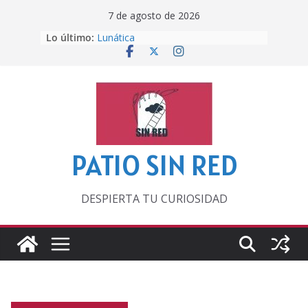
Saltar
7 de agosto de 2026
al
Lo último:
Lunática
contenido
Pero, hasta entonces…
Por los viejos tiempos
‘La broma infinita’ de recomendar
lecturas veraniegas
Otra del Mundial
PATIO SIN RED
DESPIERTA TU CURIOSIDAD