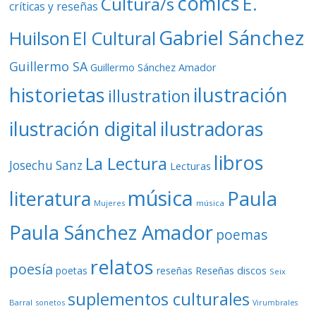
cómics
E.
Cultura/s
críticas y reseñas
Gabriel Sánchez
Huilson
El Cultural
Guillermo SA
Guillermo Sánchez Amador
ilustración
historietas
illustration
ilustración digital
ilustradoras
libros
La Lectura
Josechu Sanz
Lecturas
música
literatura
Paula
Mujeres
música
Paula Sánchez Amador
poemas
relatos
poesía
Reseñas discos
poetas
reseñas
Seix
suplementos culturales
Barral
sonetos
Virumbrales