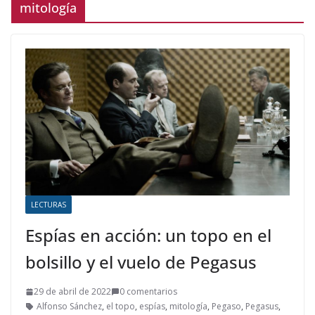
mitología
LECTURAS
Espías en acción: un topo en el
bolsillo y el vuelo de Pegasus
29 de abril de 2022
0 comentarios
Alfonso Sánchez
,
el topo
,
espías
,
mitología
,
Pegaso
,
Pegasus
,