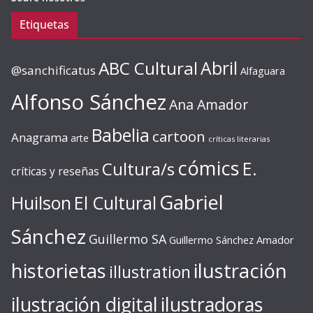
Etiquetas
ABC Cultural
Abril
@sanchificatus
Alfaguara
Alfonso Sánchez
Ana Amador
Babelia
cartoon
Anagrama
arte
críticas literarias
cómics
E.
Cultura/s
críticas y reseñas
Gabriel
Huilson
El Cultural
Sánchez
Guillermo SA
Guillermo Sánchez Amador
ilustración
historietas
illustration
ilustración digital
ilustradoras