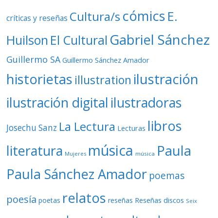
cómics
E.
Cultura/s
críticas y reseñas
Gabriel Sánchez
Huilson
El Cultural
Guillermo SA
Guillermo Sánchez Amador
ilustración
historietas
illustration
ilustración digital
ilustradoras
libros
La Lectura
Josechu Sanz
Lecturas
música
literatura
Paula
Mujeres
música
Paula Sánchez Amador
poemas
relatos
poesía
Reseñas discos
poetas
reseñas
Seix