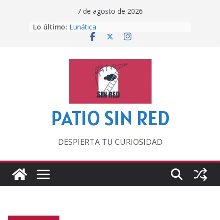
Saltar
7 de agosto de 2026
al
Lo último:
Lunática
contenido
Pero, hasta entonces…
Por los viejos tiempos
‘La broma infinita’ de recomendar
lecturas veraniegas
Otra del Mundial
PATIO SIN RED
DESPIERTA TU CURIOSIDAD