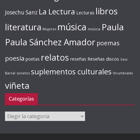
libros
La Lectura
Josechu Sanz
Lecturas
música
literatura
Paula
Mujeres
música
Paula Sánchez Amador
poemas
relatos
poesía
Reseñas discos
poetas
reseñas
Seix
suplementos culturales
Barral
sonetos
Virumbrales
viñeta
Categorías
Categorías