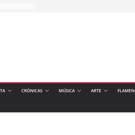
es…
pos
 de recomendar
ETA
CRÓNICAS
MÚSICA
ARTE
FLAMEN