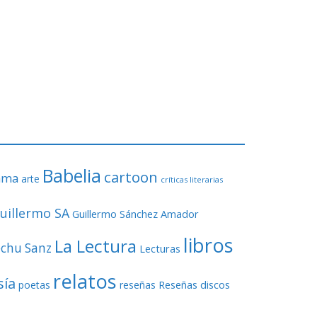
Babelia
cartoon
ama
arte
críticas literarias
uillermo SA
Guillermo Sánchez Amador
libros
La Lectura
echu Sanz
Lecturas
relatos
sía
Reseñas discos
poetas
reseñas