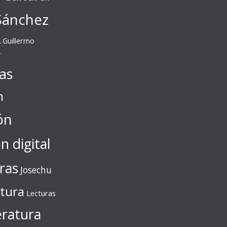
Sánchez
A
Guillermo
r
tas
n
ón
ón digital
ras
Josechu
ctura
Lecturas
eratura