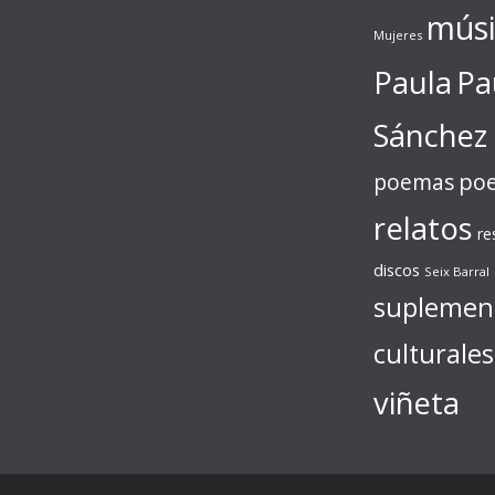
músi
Mujeres
Paula
Pa
Sánchez
poe
poemas
relatos
re
discos
Seix Barral
suplemen
culturales
viñeta