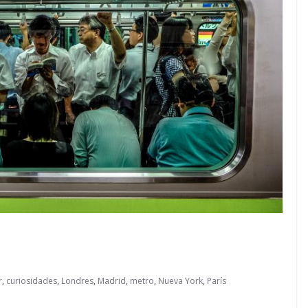
r
,
curiosidades
,
Londres
,
Madrid
,
metro
,
Nueva York
,
París