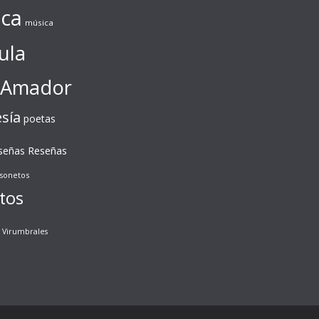
ca
música
ula
 Amador
sía
poetas
Reseñas
señas
sonetos
tos
Virumbrales