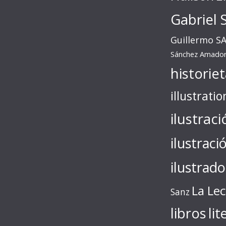
Gabriel 
Guillermo S
Sánchez Amado
historie
illustratio
ilustraci
ilustraci
ilustrado
La Le
Sanz
libros
lit