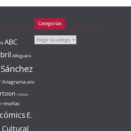
Categorías
Categorías
ABC
us
bril
Alfaguara
 Sánchez
r
Anagrama
arte
rtoon
críticas
 y reseñas
cómics
E.
l Cultural