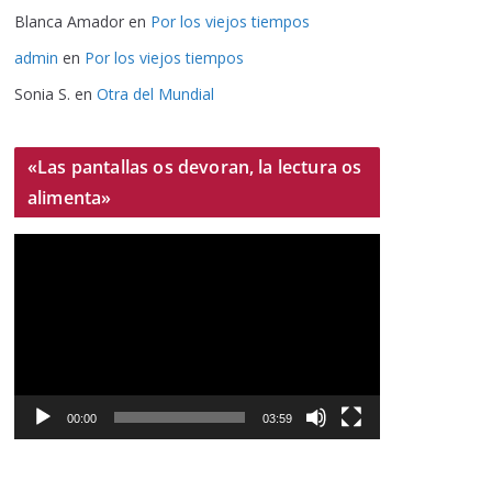
Blanca Amador
en
Por los viejos tiempos
admin
en
Por los viejos tiempos
Sonia S.
en
Otra del Mundial
«Las pantallas os devoran, la lectura os
alimenta»
R
e
p
r
o
d
u
00:00
03:59
c
t