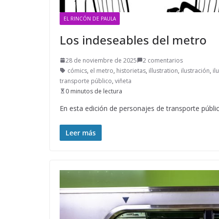
EL RINCÓN DE PAULA
Los indeseables del metro
28 de noviembre de 2025
2 comentarios
cómics
,
el metro
,
historietas
,
illustration
,
ilustración
,
il
transporte público
,
viñeta
0 minutos de lectura
En esta edición de personajes de transporte públic
Leer más