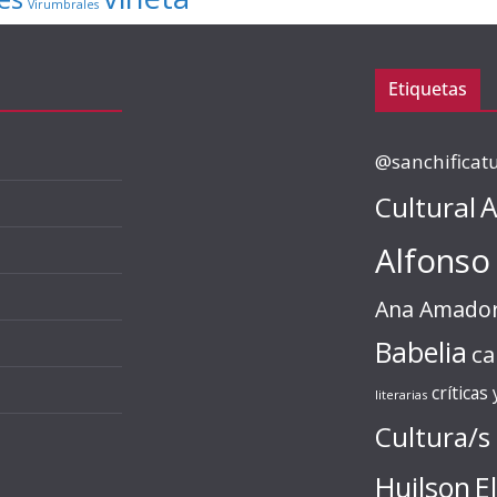
Virumbrales
Etiquetas
@sanchificat
Cultural
A
Alfonso
Ana Amado
Babelia
ca
críticas
literarias
Cultura/s
Huilson
E