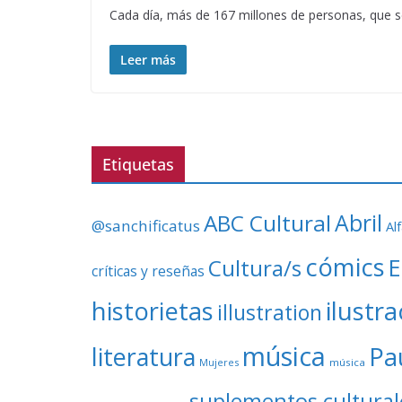
Cada día, más de 167 millones de personas, que s
Leer más
Etiquetas
ABC Cultural
Abril
@sanchificatus
Al
cómics
E
Cultura/s
críticas y reseñas
ilustr
historietas
illustration
música
literatura
Pa
Mujeres
música
suplementos cultural