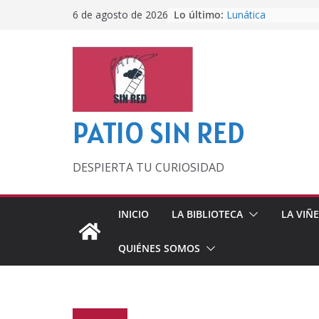
Saltar
Lo último:
Lunática
6 de agosto de 2026
al
Pero, hasta entonc
Por los viejos tiem
contenido
‘La broma infinita’
lecturas veraniegas
Otra del Mundial
PATIO SIN RED
DESPIERTA TU CURIOSIDAD
INICIO
LA BIBLIOTECA
LA VIÑ
QUIÉNES SOMOS