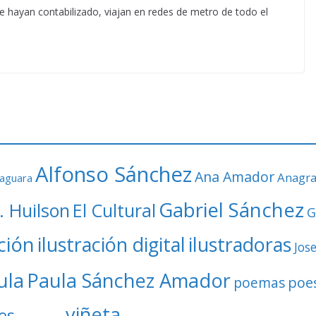
e hayan contabilizado, viajan en redes de metro de todo el
Alfonso Sánchez
Ana Amador
Anagr
faguara
Gabriel Sánchez
. Huilson
El Cultural
G
ación
ilustración digital
ilustradoras
Jos
ula
Paula Sánchez Amador
poe
poemas
viñeta
es